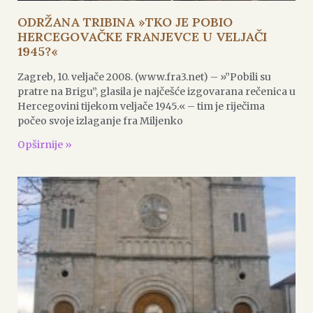
ODRŽANA TRIBINA »TKO JE POBIO
HERCEGOVAČKE FRANJEVCE U VELJAČI
1945?«
Zagreb, 10. veljače 2008. (www.fra3.net) – »”Pobili su
pratre na Brigu”, glasila je najčešće izgovarana rečenica u
Hercegovini tijekom veljače 1945.« – tim je riječima
počeo svoje izlaganje fra Miljenko
Opširnije »