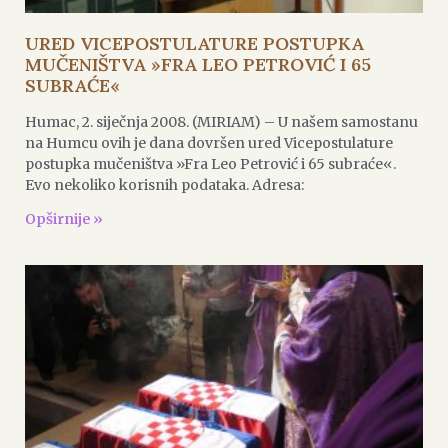
URED VICEPOSTULATURE POSTUPKA
MUČENIŠTVA »FRA LEO PETROVIĆ I 65
SUBRAĆE«
Humac, 2. siječnja 2008. (MIRIAM) – U našem samostanu
na Humcu ovih je dana dovršen ured Vicepostulature
postupka mučeništva »Fra Leo Petrović i 65 subraće«.
Evo nekoliko korisnih podataka. Adresa:
Opširnije »