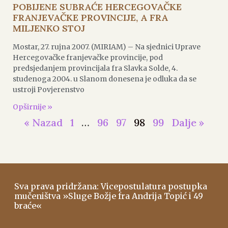
POBIJENE SUBRAĆE HERCEGOVAČKE
FRANJEVAČKE PROVINCIJE, A FRA
MILJENKO STOJ
Mostar, 27. rujna 2007. (MIRIAM) – Na sjednici Uprave
Hercegovačke franjevačke provincije, pod
predsjedanjem provincijala fra Slavka Solde, 4.
studenoga 2004. u Slanom donesena je odluka da se
ustroji Povjerenstvo
Opširnije »
« Nazad
1
…
96
97
98
99
Dalje »
Sva prava pridržana: Vicepostulatura postupka
mučeništva »Sluge Božje fra Andrija Topić i 49
braće«