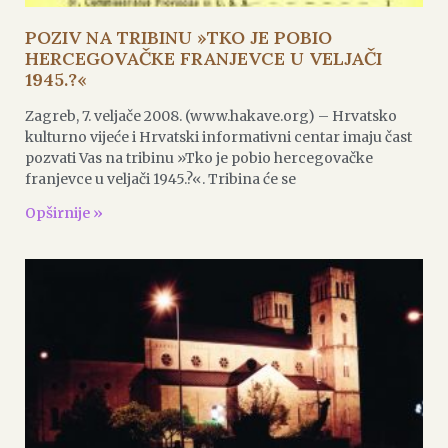
POZIV NA TRIBINU »TKO JE POBIO
HERCEGOVAČKE FRANJEVCE U VELJAČI
1945.?«
Zagreb, 7. veljače 2008. (www.hakave.org) – Hrvatsko
kulturno vijeće i Hrvatski informativni centar imaju čast
pozvati Vas na tribinu »Tko je pobio hercegovačke
franjevce u veljači 1945.?«. Tribina će se
Opširnije »