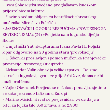
- Ivica Šola: Rijeku svečano proglašavam kineskom
prijestolnicom kulture
- Slavimo sedmu obljetnicu beatifikacije hrvatskog
mučenika Miroslava Bulešića
- JASENOVAČKI LOGOR U BESPUĆIMA »POVIJESNOGA
REVIZIONIZMA« (24) »Posjetio sam logorsku dječju
školu«
- Umjetnički ‘rat’ skulpturama Ivana Pavla II.: Poljski
kipar odgovorio na 20 godinu staru ‘provokaciju’
- U Šibeniku proslavljen spomen mučenika Franjevačke
provincije Presvetog Otkupitelja
- Aleksandar Vulin obnavlja velikosrpstvo – Da smo
iscrtali u Jugoslaviji granice gdje Srbi žive, danas ne bi
imali problema!
- Vojko Obersnel: Povijest se nažalost ponavlja, sjetimo
se kako je krenuo fašizam u Europi
- Marino Micich: Hrvatski povjesničari tvrde da je u
bitci za Rijeku bilo 350 žrtava, a ne 2.800!