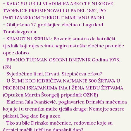
- KAKO SU UBILI VLADIMIRA ARKO TE NJEGOVE
TVORNICE PREIMENOVALI U BADEL 1862, PO
PARTIZANSKOM “HEROJU” MARIJANU BADEL
- Obilježena 77. godišnjica zločina u Lugu kod
Tomislavgrada
- SRAMOTNI SERIJAL: Bozanić smatra da katolički
tjednik koji mjesecima negira ustaške zločine promiče
opće dobro
- FRANJO TUĐMAN OSOBNI DNEVNIK Godina 1973.
(28)
- Svjedočimo li mi, Hrvati, Stepinčevu crkvu?
- U ŠUMI KOD KIDRIČEVA NAJMANJE 500 ŽRTAVA U
PROBNIM ISKAPANJIMA IMA I ŽENA MEĐU ŽRTVAMA
(Optužen Martin Štorgelj pripadnik OZNE)
- Blažena Jula Ivanišević, poglavarica Drinskih mučenica
koja je i u trenutku muke tješila druge: Nemojte sestre
plakati, Bog dao Bog uzeo
- Tko su bile Drinske mučenice, redovnice koje su
četnici mučili i ubili na današnji dan?