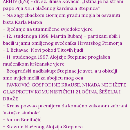
ARHIV (6/6) - dr. sc. Siniša Kovačić: „Istina je na strani
pape Pija XII. i blaženog kardinala Stepinca“
- Na zagrebačkom Gornjem gradu mogla bi osvanuti
bista Karla Marxa
- Sjećanje na utamničene svjedoke vjere
- 12. studenoga 1898. Martin Bubanj – partizani ubili i
bacili u jamu omiljenog svećenika Hrvatskog Primorja
- I. Bekavac: Novi pohod Titovih ljudi
- 11. studenoga 1997. Alojzije Stepinac proglašen
mučenikom kršćanske vjere
- Beogradski nadbiskup: Stepinac je svet, a u obitelji
smo uvijek molili za ubojicu mog oca
- PAVKOVIĆ: GOSPODINE KRAUSE, NIKADA NE DIŽETE
GLAS PROTIV KOMUNISTIČKIH ZLOČINA, ŠEŠELJA I
DRAŽE
- Kraus pozvao premijera da konačno zakonom zabrani
‘ustaške simbole’
- Antun Bonifačić
- Stazom blaženog Alojzija Stepinca