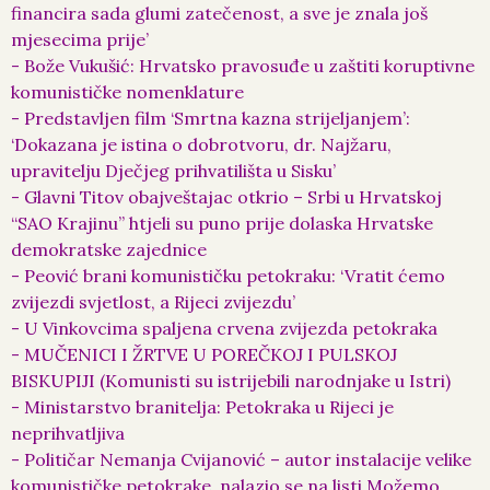
financira sada glumi zatečenost, a sve je znala još
mjesecima prije’
- Bože Vukušić: Hrvatsko pravosuđe u zaštiti koruptivne
komunističke nomenklature
- Predstavljen film ‘Smrtna kazna strijeljanjem’:
‘Dokazana je istina o dobrotvoru, dr. Najžaru,
upravitelju Dječjeg prihvatilišta u Sisku’
- Glavni Titov obajveštajac otkrio – Srbi u Hrvatskoj
“SAO Krajinu” htjeli su puno prije dolaska Hrvatske
demokratske zajednice
- Peović brani komunističku petokraku: ‘Vratit ćemo
zvijezdi svjetlost, a Rijeci zvijezdu’
- U Vinkovcima spaljena crvena zvijezda petokraka
- MUČENICI I ŽRTVE U POREČKOJ I PULSKOJ
BISKUPIJI (Komunisti su istrijebili narodnjake u Istri)
- Ministarstvo branitelja: Petokraka u Rijeci je
neprihvatljiva
- Političar Nemanja Cvijanović – autor instalacije velike
komunističke petokrake, nalazio se na listi Možemo,