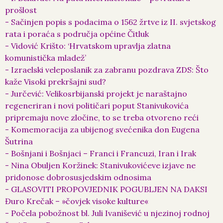
prošlost
- Sačinjen popis s podacima o 1562 žrtve iz II. svjetskog
rata i poraća s područja općine Čitluk
- Vidović Krišto: ‘Hrvatskom upravlja zlatna
komunistička mladež’
- Izraelski veleposlanik za zabranu pozdrava ZDS: Što
kaže Visoki prekršajni sud?
- Jurčević: Velikosrbijanski projekt je naraštajno
regeneriran i novi političari poput Stanivukovića
pripremaju nove zločine, to se treba otvoreno reći
- Komemoracija za ubijenog svećenika don Eugena
Šutrina
- Bošnjani i Bošnjaci – Franci i Francuzi, Iran i Irak
- Nina Obuljen Koržinek: Stanivukovićeve izjave ne
pridonose dobrosusjedskim odnosima
- GLASOVITI PROPOVJEDNIK POGUBLJEN NA DAKSI
Đuro Krečak – »čovjek visoke kulture«
- Počela pobožnost bl. Juli Ivanišević u njezinoj rodnoj