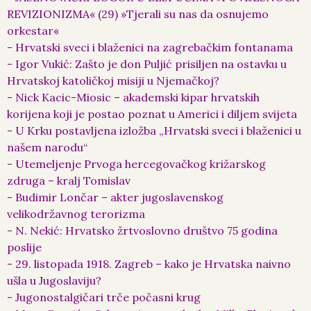
REVIZIONIZMA« (29) »Tjerali su nas da osnujemo
orkestar«
- Hrvatski sveci i blaženici na zagrebačkim fontanama
- Igor Vukić: Zašto je don Puljić prisiljen na ostavku u
Hrvatskoj katoličkoj misiji u Njemačkoj?
- Nick Kacic-Miosic – akademski kipar hrvatskih
korijena koji je postao poznat u Americi i diljem svijeta
- U Krku postavljena izložba „Hrvatski sveci i blaženici u
našem narodu“
- Utemeljenje Prvoga hercegovačkog križarskog
zdruga – kralj Tomislav
- Budimir Lončar – akter jugoslavenskog
velikodržavnog terorizma
- N. Nekić: Hrvatsko žrtvoslovno društvo 75 godina
poslije
- 29. listopada 1918. Zagreb – kako je Hrvatska naivno
ušla u Jugoslaviju?
- Jugonostalgičari trče počasni krug