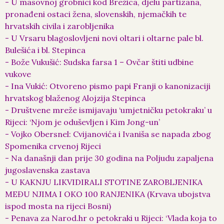
- U masovnoj grobnici kod Brežica, djelu partizana,
pronađeni ostaci žena, slovenskih, njemačkih te
hrvatskih civila i zarobljenika
- U Vrsaru blagoslovljeni novi oltari i oltarne pale bl.
Bulešića i bl. Stepinca
- Bože Vukušić: Sudska farsa 1 – Ovčar štiti udbine
vukove
- Ina Vukić: Otvoreno pismo papi Franji o kanonizaciji
hrvatskog blaženog Alojzija Stepinca
- Društvene mreže ismijavaju ‘umjetničku petokraku’ u
Rijeci: ‘Njom je oduševljen i Kim Jong-un’
- Vojko Obersnel: Cvijanovića i Ivaniša se napada zbog
Spomenika crvenoj Rijeci
- Na današnji dan prije 30 godina na Poljudu zapaljena
jugoslavenska zastava
- U KAKNJU LIKVIDIRALI STOTINE ZAROBLJENIKA
MEĐU NJIMA I OKO 100 RANJENIKA (Krvava ubojstva
ispod mosta na rijeci Bosni)
- Penava za Narod.hr o petokraki u Rijeci: ‘Vlada koja to