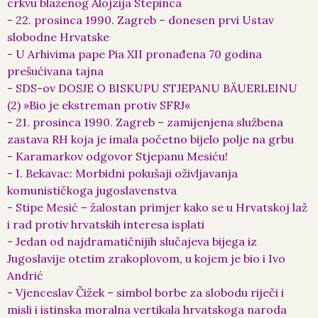
crkvu blaženog Alojzija Stepinca
- 22. prosinca 1990. Zagreb – donesen prvi Ustav
slobodne Hrvatske
- U Arhivima pape Pia XII pronađena 70 godina
prešućivana tajna
- SDS-ov DOSJE O BISKUPU STJEPANU BÄUERLEINU
(2) »Bio je ekstreman protiv SFRJ«
- 21. prosinca 1990. Zagreb – zamijenjena službena
zastava RH koja je imala početno bijelo polje na grbu
- Karamarkov odgovor Stjepanu Mesiću!
- I. Bekavac: Morbidni pokušaji oživljavanja
komunističkoga jugoslavenstva
- Stipe Mesić – žalostan primjer kako se u Hrvatskoj laž
i rad protiv hrvatskih interesa isplati
- Jedan od najdramatičnijih slučajeva bijega iz
Jugoslavije otetim zrakoplovom, u kojem je bio i Ivo
Andrić
- Vjenceslav Čižek – simbol borbe za slobodu riječi i
misli i istinska moralna vertikala hrvatskoga naroda