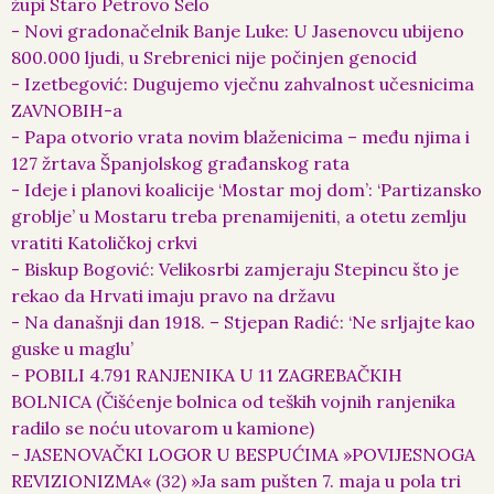
župi Staro Petrovo Selo
- Novi gradonačelnik Banje Luke: U Jasenovcu ubijeno
800.000 ljudi, u Srebrenici nije počinjen genocid
- Izetbegović: Dugujemo vječnu zahvalnost učesnicima
ZAVNOBIH-a
- Papa otvorio vrata novim blaženicima – među njima i
127 žrtava Španjolskog građanskog rata
- Ideje i planovi koalicije ‘Mostar moj dom’: ‘Partizansko
groblje’ u Mostaru treba prenamijeniti, a otetu zemlju
vratiti Katoličkoj crkvi
- Biskup Bogović: Velikosrbi zamjeraju Stepincu što je
rekao da Hrvati imaju pravo na državu
- Na današnji dan 1918. – Stjepan Radić: ‘Ne srljajte kao
guske u maglu’
- POBILI 4.791 RANJENIKA U 11 ZAGREBAČKIH
BOLNICA (Čišćenje bolnica od teških vojnih ranjenika
radilo se noću utovarom u kamione)
- JASENOVAČKI LOGOR U BESPUĆIMA »POVIJESNOGA
REVIZIONIZMA« (32) »Ja sam pušten 7. maja u pola tri