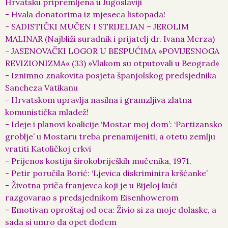
Hrvatsku pripremljena u Jugoslaviji
- Hvala donatorima iz mjeseca listopada!
- SADISTIČKI MUČEN I STRIJELJAN – JEROLIM
MALINAR (Najbliži suradnik i prijatelj dr. Ivana Merza)
- JASENOVAČKI LOGOR U BESPUĆIMA »POVIJESNOGA
REVIZIONIZMA« (33) »Vlakom su otputovali u Beograd«
- Iznimno znakovita posjeta španjolskog predsjednika
Sancheza Vatikanu
- Hrvatskom upravlja nasilna i gramzljiva zlatna
komunistička mladež!
- Ideje i planovi koalicije ‘Mostar moj dom’: ‘Partizansko
groblje’ u Mostaru treba prenamijeniti, a otetu zemlju
vratiti Katoličkoj crkvi
- Prijenos kostiju širokobrijeških mučenika, 1971.
- Petir poručila Borić: ‘Ljevica diskriminira kršćanke’
- Životna priča franjevca koji je u Bijeloj kući
razgovarao s predsjednikom Eisenhowerom
- Emotivan oproštaj od oca: Živio si za moje dolaske, a
sada si umro da opet dođem