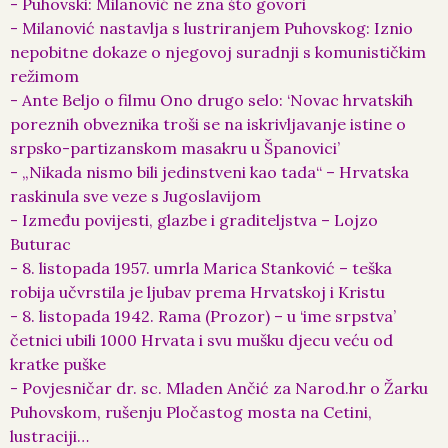
- Puhovski: Milanović ne zna što govori
- Milanović nastavlja s lustriranjem Puhovskog: Iznio
nepobitne dokaze o njegovoj suradnji s komunističkim
režimom
- Ante Beljo o filmu Ono drugo selo: ‘Novac hrvatskih
poreznih obveznika troši se na iskrivljavanje istine o
srpsko-partizanskom masakru u Španovici’
- „Nikada nismo bili jedinstveni kao tada“ – Hrvatska
raskinula sve veze s Jugoslavijom
- Između povijesti, glazbe i graditeljstva – Lojzo
Buturac
- 8. listopada 1957. umrla Marica Stanković – teška
robija učvrstila je ljubav prema Hrvatskoj i Kristu
- 8. listopada 1942. Rama (Prozor) – u ‘ime srpstva’
četnici ubili 1000 Hrvata i svu mušku djecu veću od
kratke puške
- Povjesničar dr. sc. Mladen Ančić za Narod.hr o Žarku
Puhovskom, rušenju Pločastog mosta na Cetini,
lustraciji…