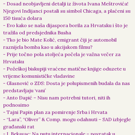
- Dosad neobjavljeni detalji iz života Ivana Meštrovića!
Njegovi Indijanci postali su simbol Chicaga, a plaćeni su
150 tisuća dolara
- Evo kako se naša dijaspora borila za Hrvatsku i što je
tražila od predsjednika Busha
- Tko je bio Mate Kolić, emigrant čiji je automobil
raznijela bomba kao u akcijskom filmu?
- Prije točno pola stoljeća počela je važna večer za
Hrvatsku
- Požeškoj biskupiji vraćene matične knjige oduzete u
vrijeme komunističke vladavine
- Glasnović o ZDS: Dosta je polupismenih budala da nas
predstavljaju ‘vani’
- Anto Đapić – Nisu nam potrebni tutori, niti ih
podnosimo
- Tajni Papin plan za pomirenje Srba i Hrvata
- “Lara”, “Oliver” & Comp. mogu odahnuti – SAD izbjegle
građanski rat
- I. Bekavac: Na putu internacionale – povratak u