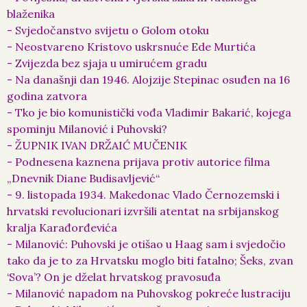
blaženika
- Svjedočanstvo svijetu o Golom otoku
- Neostvareno Kristovo uskrsnuće Ede Murtića
- Zvijezda bez sjaja u umirućem gradu
- Na današnji dan 1946. Alojzije Stepinac osuđen na 16
godina zatvora
- Tko je bio komunistički vođa Vladimir Bakarić, kojega
spominju Milanović i Puhovski?
- ŽUPNIK IVAN DRŽAIĆ MUČENIK
- Podnesena kaznena prijava protiv autorice filma
„Dnevnik Diane Budisavljević“
- 9. listopada 1934. Makedonac Vlado Černozemski i
hrvatski revolucionari izvršili atentat na srbijanskog
kralja Karađorđevića
- Milanović: Puhovski je otišao u Haag sam i svjedočio
tako da je to za Hrvatsku moglo biti fatalno; Šeks, zvan
‘Sova’? On je dželat hrvatskog pravosuđa
- Milanović napadom na Puhovskog pokreće lustraciju