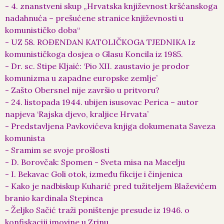
- 4. znanstveni skup „Hrvatska književnost kršćanskoga
nadahnuća – prešućene stranice književnosti u
komunističko doba“
- UZ 58. ROĐENDAN KATOLIČKOGA TJEDNIKA Iz
komunističkoga dosjea o Glasu Koncila iz 1985.
- Dr. sc. Stipe Kljaić: ‘Pio XII. zaustavio je prodor
komunizma u zapadne europske zemlje’
- Zašto Obersnel nije završio u pritvoru?
- 24. listopada 1944. ubijen isusovac Perica – autor
napjeva ‘Rajska djevo, kraljice Hrvata’
- Predstavljena Pavkovićeva knjiga dokumenata Saveza
komunista
- Sramim se svoje prošlosti
- D. Borovčak: Spomen - Sveta misa na Macelju
- I. Bekavac Goli otok, između fikcije i činjenica
- Kako je nadbiskup Kuharić pred tužiteljem Blaževićem
branio kardinala Stepinca
- Željko Sačić traži poništenje presude iz 1946. o
konfiskaciji imovine u Zrinu