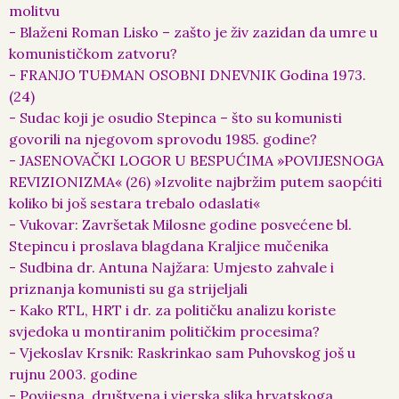
molitvu
- Blaženi Roman Lisko – zašto je živ zazidan da umre u
komunističkom zatvoru?
- FRANJO TUĐMAN OSOBNI DNEVNIK Godina 1973.
(24)
- Sudac koji je osudio Stepinca – što su komunisti
govorili na njegovom sprovodu 1985. godine?
- JASENOVAČKI LOGOR U BESPUĆIMA »POVIJESNOGA
REVIZIONIZMA« (26) »Izvolite najbržim putem saopćiti
koliko bi još sestara trebalo odaslati«
- Vukovar: Završetak Milosne godine posvećene bl.
Stepincu i proslava blagdana Kraljice mučenika
- Sudbina dr. Antuna Najžara: Umjesto zahvale i
priznanja komunisti su ga strijeljali
- Kako RTL, HRT i dr. za političku analizu koriste
svjedoka u montiranim političkim procesima?
- Vjekoslav Krsnik: Raskrinkao sam Puhovskog još u
rujnu 2003. godine
- Povijesna, društvena i vjerska slika hrvatskoga