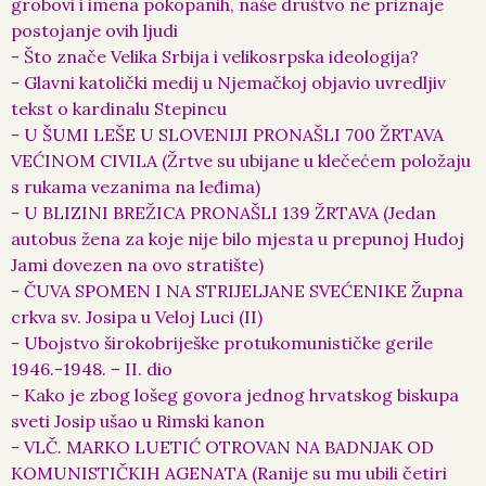
grobovi i imena pokopanih, naše društvo ne priznaje
postojanje ovih ljudi
- Što znače Velika Srbija i velikosrpska ideologija?
- Glavni katolički medij u Njemačkoj objavio uvredljiv
tekst o kardinalu Stepincu
- U ŠUMI LEŠE U SLOVENIJI PRONAŠLI 700 ŽRTAVA
VEĆINOM CIVILA (Žrtve su ubijane u klečećem položaju
s rukama vezanima na leđima)
- U BLIZINI BREŽICA PRONAŠLI 139 ŽRTAVA (Jedan
autobus žena za koje nije bilo mjesta u prepunoj Hudoj
Jami dovezen na ovo stratište)
- ČUVA SPOMEN I NA STRIJELJANE SVEĆENIKE Župna
crkva sv. Josipa u Veloj Luci (II)
- Ubojstvo širokobriješke protukomunističke gerile
1946.-1948. – II. dio
- Kako je zbog lošeg govora jednog hrvatskog biskupa
sveti Josip ušao u Rimski kanon
- VLČ. MARKO LUETIĆ OTROVAN NA BADNJAK OD
KOMUNISTIČKIH AGENATA (Ranije su mu ubili četiri