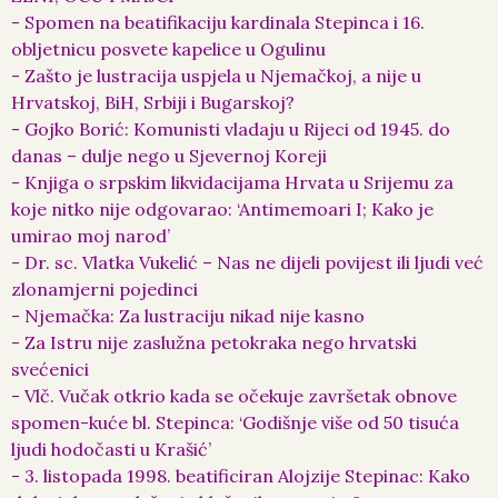
- Spomen na beatifikaciju kardinala Stepinca i 16.
obljetnicu posvete kapelice u Ogulinu
- Zašto je lustracija uspjela u Njemačkoj, a nije u
Hrvatskoj, BiH, Srbiji i Bugarskoj?
- Gojko Borić: Komunisti vladaju u Rijeci od 1945. do
danas – dulje nego u Sjevernoj Koreji
- Knjiga o srpskim likvidacijama Hrvata u Srijemu za
koje nitko nije odgovarao: ‘Antimemoari I; Kako je
umirao moj narod’
- Dr. sc. Vlatka Vukelić – Nas ne dijeli povijest ili ljudi već
zlonamjerni pojedinci
- Njemačka: Za lustraciju nikad nije kasno
- Za Istru nije zaslužna petokraka nego hrvatski
svećenici
- Vlč. Vučak otkrio kada se očekuje završetak obnove
spomen-kuće bl. Stepinca: ‘Godišnje više od 50 tisuća
ljudi hodočasti u Krašić’
- 3. listopada 1998. beatificiran Alojzije Stepinac: Kako