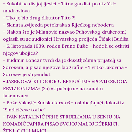
- Sukobi na divljoj ljevici – Titov gardist protiv YU-
mudroslova
- Tko je bio drug diktator Tito ?!
- Skinuta zvijezda petokraka s Riječkog nebodera
- Nakon što je Milanović nazvao Puhovskog ‘drukerom’,
oglasili su se sudionici Hrvatskog proljeća Čičak i Budiša
- 6. listopada 1939. rođen Bruno Bušić – hoće li se otkriti
njegov ubojica?
- Budimir Lončar tvrdi da je desetljećima prijatelj sa
Sorosem, a pisac njegove biografije – Tvrtko Jakovina –
Sorosev je stipendist
- JASENOVAČKI LOGOR U BESPUĆIMA »POVIJESNOGA
REVIZIONIZMA« (25) »Upućuju se na zanat u
Jasenovac«
- Bože Vukušić: Sudska farsa 6 – oslobađajući dokazi iz
“Sindičićeve torbe”
- IVAN KATALINIĆ PRIJE STRIJELJANJA U SENJU NA
KOMADIĆ PAPIRA PISAO SVOJOJ MALOJ KĆERKICI,
ŽENI, OCU I MAJCI