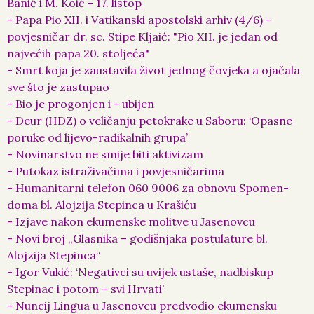
Banić i M. Koić - 17. listop
- Papa Pio XII. i Vatikanski apostolski arhiv (4/6) -
povjesničar dr. sc. Stipe Kljaić: "Pio XII. je jedan od
najvećih papa 20. stoljeća"
- Smrt koja je zaustavila život jednog čovjeka a ojačala
sve što je zastupao
- Bio je progonjen i - ubijen
- Deur (HDZ) o veličanju petokrake u Saboru: ‘Opasne
poruke od lijevo-radikalnih grupa’
- Novinarstvo ne smije biti aktivizam
- Putokaz istraživačima i povjesničarima
- Humanitarni telefon 060 9006 za obnovu Spomen-
doma bl. Alojzija Stepinca u Krašiću
- Izjave nakon ekumenske molitve u Jasenovcu
- Novi broj „Glasnika – godišnjaka postulature bl.
Alojzija Stepinca“
- Igor Vukić: ‘Negativci su uvijek ustaše, nadbiskup
Stepinac i potom – svi Hrvati’
- Nuncij Lingua u Jasenovcu predvodio ekumensku