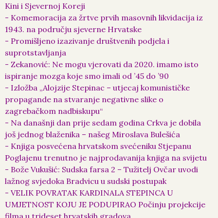
Kini i Sjevernoj Koreji
- Komemoracija za žrtve prvih masovnih likvidacija iz
1943. na području sjeverne Hrvatske
- Promišljeno izazivanje društvenih podjela i
suprotstavljanja
- Zekanović: Ne mogu vjerovati da 2020. imamo isto
ispiranje mozga koje smo imali od ’45 do ’90
- Izložba „Alojzije Stepinac – utjecaj komunističke
propagande na stvaranje negativne slike o
zagrebačkom nadbiskupu“
- Na današnji dan prije sedam godina Crkva je dobila
još jednog blaženika – našeg Miroslava Bulešića
- Knjiga posvećena hrvatskom svećeniku Stjepanu
Poglajenu trenutno je najprodavanija knjiga na svijetu
- Bože Vukušić: Sudska farsa 2 – Tužitelj Ovčar uvodi
lažnog svjedoka Bradvicu u sudski postupak
- VELIK POVRATAK KARDINALA STEPINCA U
UMJETNOST KOJU JE PODUPIRAO Počinju projekcije
filma u trideset hrvatskih gradova