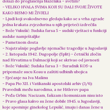
dolazi do proglašenja blaženika – svetim?
- VELIKO HVALA SVIMA KOJI SU DALI SVOJE ŽIVOTE
KAKO BISMO MI ŽIVJELI
- Ljudi koji svakodnevno gledaju kako se s vrha zgrade
jedna krakata zvjezdurina u njih prijeteći izdrečila
- Bože Vukušić: Sudska farsa 5 – sudski vještaci u funkciji
sudske namještaljke
- Pametnom dosta
- Najstrašnije poglavlje njemačke tragedije u Jugoslaviji
- 2. listopada 1942. Dugopolje (Split) – četnički zločin
nad Hrvatima u Dalmaciji koji se skrivao od javnosti
- Bože Vukušić: Sudska farsa 3 – Suradnik KOS-a
pripomaže sucu Kosu u zaštiti udbinih ubojica
- Sjećanje na Iva Mašinu
- Papa Pio XII. i Vatikanski apostolski arhiv (3/6):
Pravednik među narodima, a ne Hitlerov papa
- Peđa Grbin: Nacizam, fašizam i komunizam nisu isto
- Pravo glasa kakvo su žene dobile 1945. u Jugoslaviji,
koje spominje ginekolog Lepušić, imaju i danas žene u