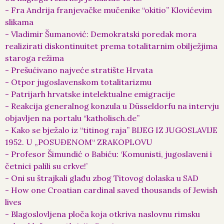
- Fra Andrija franjevačke mučenike “okitio” Klovićevim
slikama
- Vladimir Šumanović: Demokratski poredak mora
realizirati diskontinuitet prema totalitarnim obilježjima
staroga režima
- Prešućivano najveće stratište Hrvata
- Otpor jugoslavenskom totalitarizmu
- Patrijarh hrvatske intelektualne emigracije
- Reakcija generalnog konzula u Düsseldorfu na intervju
objavljen na portalu “katholisch.de”
- Kako se bježalo iz “titinog raja” BIJEG IZ JUGOSLAVIJE
1952. U „POSUĐENOM“ ZRAKOPLOVU
- Profesor Šimundić o Babiću: ‘Komunisti, jugoslaveni i
četnici palili su crkve!’
- Oni su štrajkali glađu zbog Titovog dolaska u SAD
- How one Croatian cardinal saved thousands of Jewish
lives
- Blagoslovljena ploča koja otkriva naslovnu rimsku