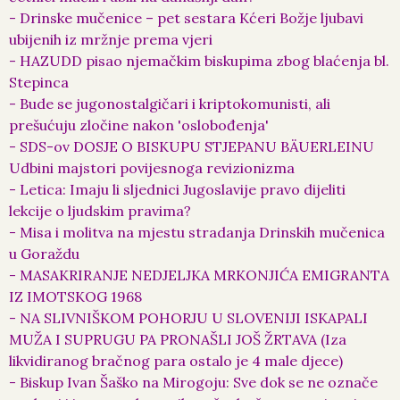
- Drinske mučenice – pet sestara Kćeri Božje ljubavi
ubijenih iz mržnje prema vjeri
- HAZUDD pisao njemačkim biskupima zbog blaćenja bl.
Stepinca
- Bude se jugonostalgičari i kriptokomunisti, ali
prešućuju zločine nakon 'oslobođenja'
- SDS-ov DOSJE O BISKUPU STJEPANU BÄUERLEINU
Udbini majstori povijesnoga revizionizma
- Letica: Imaju li sljednici Jugoslavije pravo dijeliti
lekcije o ljudskim pravima?
- Misa i molitva na mjestu stradanja Drinskih mučenica
u Goraždu
- MASAKRIRANJE NEDJELJKA MRKONJIĆA EMIGRANTA
IZ IMOTSKOG 1968
- NA SLIVNIŠKOM POHORJU U SLOVENIJI ISKAPALI
MUŽA I SUPRUGU PA PRONAŠLI JOŠ ŽRTAVA (Iza
likvidiranog bračnog para ostalo je 4 male djece)
- Biskup Ivan Šaško na Mirogoju: Sve dok se ne označe