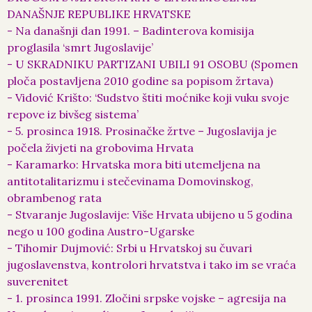
DANAŠNJE REPUBLIKE HRVATSKE
- Na današnji dan 1991. – Badinterova komisija
proglasila ‘smrt Jugoslavije’
- U SKRADNIKU PARTIZANI UBILI 91 OSOBU (Spomen
ploča postavljena 2010 godine sa popisom žrtava)
- Vidović Krišto: ‘Sudstvo štiti moćnike koji vuku svoje
repove iz bivšeg sistema’
- 5. prosinca 1918. Prosinačke žrtve – Jugoslavija je
počela živjeti na grobovima Hrvata
- Karamarko: Hrvatska mora biti utemeljena na
antitotalitarizmu i stečevinama Domovinskog,
obrambenog rata
- Stvaranje Jugoslavije: Više Hrvata ubijeno u 5 godina
nego u 100 godina Austro-Ugarske
- Tihomir Dujmović: Srbi u Hrvatskoj su čuvari
jugoslavenstva, kontrolori hrvatstva i tako im se vraća
suverenitet
- 1. prosinca 1991. Zločini srpske vojske – agresija na