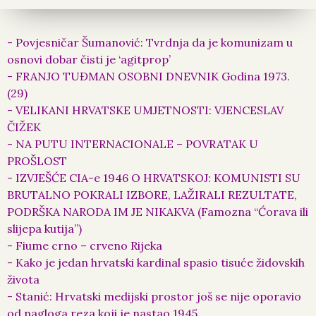
- Povjesničar Šumanović: Tvrdnja da je komunizam u
osnovi dobar čisti je ‘agitprop’
- FRANJO TUĐMAN OSOBNI DNEVNIK Godina 1973.
(29)
- VELIKANI HRVATSKE UMJETNOSTI: VJENCESLAV
ČIŽEK
- NA PUTU INTERNACIONALE – POVRATAK U
PROŠLOST
- IZVJEŠĆE CIA-e 1946 O HRVATSKOJ: KOMUNISTI SU
BRUTALNO POKRALI IZBORE, LAŽIRALI REZULTATE,
PODRŠKA NARODA IM JE NIKAKVA (Famozna “Ćorava ili
slijepa kutija”)
- Fiume crno – crveno Rijeka
- Kako je jedan hrvatski kardinal spasio tisuće židovskih
života
- Stanić: Hrvatski medijski prostor još se nije oporavio
od nagloga reza koji je nastao 1945.