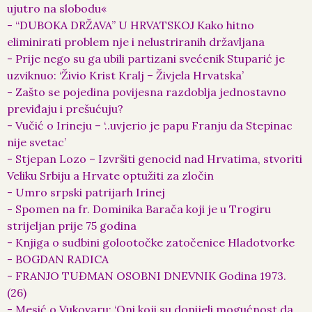
ujutro na slobodu«
- “DUBOKA DRŽAVA” U HRVATSKOJ Kako hitno
eliminirati problem nje i nelustriranih državljana
- Prije nego su ga ubili partizani svećenik Stuparić je
uzviknuo: ‘Živio Krist Kralj – Živjela Hrvatska’
- Zašto se pojedina povijesna razdoblja jednostavno
previđaju i prešućuju?
- Vučić o Irineju – ‘..uvjerio je papu Franju da Stepinac
nije svetac’
- Stjepan Lozo – Izvršiti genocid nad Hrvatima, stvoriti
Veliku Srbiju a Hrvate optužiti za zločin
- Umro srpski patrijarh Irinej
- Spomen na fr. Dominika Barača koji je u Trogiru
strijeljan prije 75 godina
- Knjiga o sudbini golootočke zatočenice Hladotvorke
- BOGDAN RADICA
- FRANJO TUĐMAN OSOBNI DNEVNIK Godina 1973.
(26)
- Mesić o Vukovaru: ‘Oni koji su donijeli mogućnost da