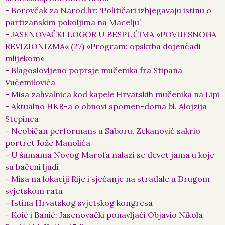
- Borovčak za Narod.hr: ‘Političari izbjegavaju istinu o
partizanskim pokoljima na Macelju’
- JASENOVAČKI LOGOR U BESPUĆIMA »POVIJESNOGA
REVIZIONIZMA« (27) »Program: opskrba dojenčadi
mlijekom«
- Blagoslovljeno poprsje mučenika fra Stipana
Vučemilovića
- Misa zahvalnica kod kapele Hrvatskih mučenika na Lipi
- Aktualno HKR-a o obnovi spomen-doma bl. Alojzija
Stepinca
- Neobičan performans u Saboru, Zekanović sakrio
portret Jože Manolića
- U šumama Novog Marofa nalazi se devet jama u koje
su bačeni ljudi
- Misa na lokaciji Rije i sjećanje na stradale u Drugom
svjetskom ratu
- Istina Hrvatskog svjetskog kongresa
- Koić i Banić: Jasenovački ponavljači Objavio Nikola