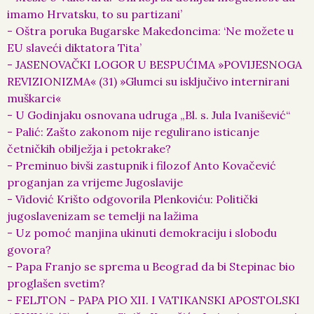
imamo Hrvatsku, to su partizani’
- Oštra poruka Bugarske Makedoncima: ‘Ne možete u
EU slaveći diktatora Tita’
- JASENOVAČKI LOGOR U BESPUĆIMA »POVIJESNOGA
REVIZIONIZMA« (31) »Glumci su isključivo internirani
muškarci«
- U Godinjaku osnovana udruga „Bl. s. Jula Ivanišević“
- Palić: Zašto zakonom nije regulirano isticanje
četničkih obilježja i petokrake?
- Preminuo bivši zastupnik i filozof Anto Kovačević
proganjan za vrijeme Jugoslavije
- Vidović Krišto odgovorila Plenkoviću: Politički
jugoslavenizam se temelji na lažima
- Uz pomoć manjina ukinuti demokraciju i slobodu
govora?
- Papa Franjo se sprema u Beograd da bi Stepinac bio
proglašen svetim?
- FELJTON - PAPA PIO XII. I VATIKANSKI APOSTOLSKI