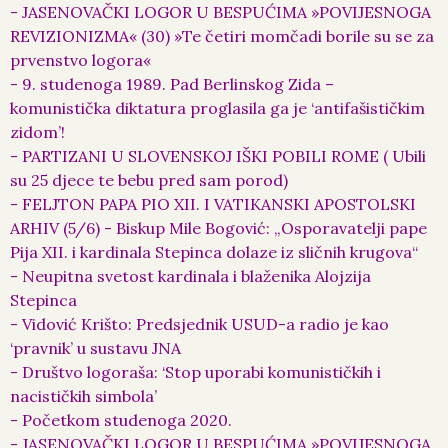
- JASENOVAČKI LOGOR U BESPUĆIMA »POVIJESNOGA
REVIZIONIZMA« (30) »Te četiri momčadi borile su se za
prvenstvo logora«
- 9. studenoga 1989. Pad Berlinskog Zida –
komunistička diktatura proglasila ga je ‘antifašističkim
zidom’!
- PARTIZANI U SLOVENSKOJ IŠKI POBILI ROME ( Ubili
su 25 djece te bebu pred sam porod)
- FELJTON PAPA PIO XII. I VATIKANSKI APOSTOLSKI
ARHIV (5/6) - Biskup Mile Bogović: „Osporavatelji pape
Pija XII. i kardinala Stepinca dolaze iz sličnih krugova“
- Neupitna svetost kardinala i blaženika Alojzija
Stepinca
- Vidović Krišto: Predsjednik USUD-a radio je kao
‘pravnik’ u sustavu JNA
- Društvo logoraša: ‘Stop uporabi komunističkih i
nacističkih simbola’
- Početkom studenoga 2020.
- JASENOVAČKI LOGOR U BESPUĆIMA »POVIJESNOGA