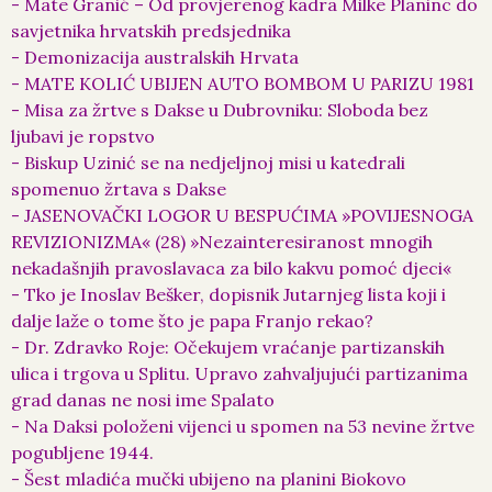
- Mate Granić – Od provjerenog kadra Milke Planinc do
savjetnika hrvatskih predsjednika
- Demonizacija australskih Hrvata
- MATE KOLIĆ UBIJEN AUTO BOMBOM U PARIZU 1981
- Misa za žrtve s Dakse u Dubrovniku: Sloboda bez
ljubavi je ropstvo
- Biskup Uzinić se na nedjeljnoj misi u katedrali
spomenuo žrtava s Dakse
- JASENOVAČKI LOGOR U BESPUĆIMA »POVIJESNOGA
REVIZIONIZMA« (28) »Nezainteresiranost mnogih
nekadašnjih pravoslavaca za bilo kakvu pomoć djeci«
- Tko je Inoslav Bešker, dopisnik Jutarnjeg lista koji i
dalje laže o tome što je papa Franjo rekao?
- Dr. Zdravko Roje: Očekujem vraćanje partizanskih
ulica i trgova u Splitu. Upravo zahvaljujući partizanima
grad danas ne nosi ime Spalato
- Na Daksi položeni vijenci u spomen na 53 nevine žrtve
pogubljene 1944.
- Šest mladića mučki ubijeno na planini Biokovo