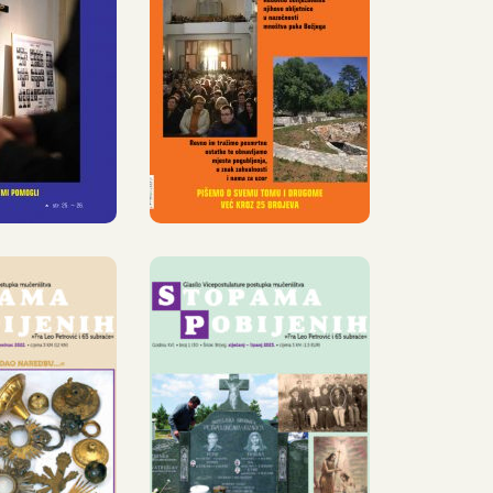
AO 24.
OBJELODANJEN
ROJ
25. BROJ
SILA
GLASILA
OPAMA
»STOPAMA
JENIH«
POBIJENIH«
IZIŠAO
 BROJ
SIJEČANJSKI
OPAMA
BROJ
JENIH«
GLASILA
ŠAO IZ
»STOPAMA
SKA