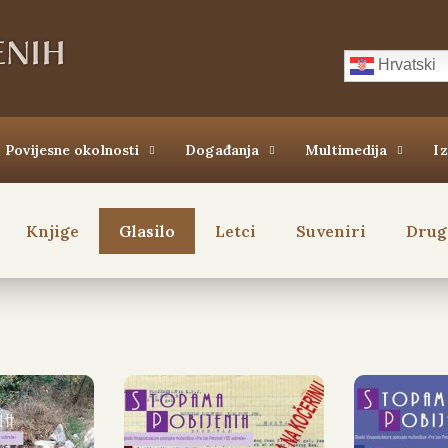
Hrvatski
Povijesne okolnosti
Događanja
Multimedija
I
Knjige
Glasilo
Letci
Suveniri
Drugi