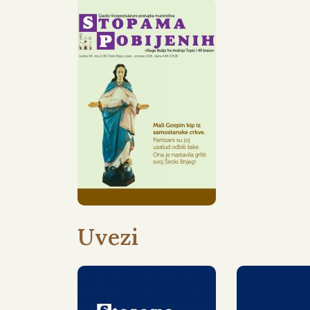
OBJAVLJEN
JE 36. BROJ
GLASILA
STOPAMA
POBIJENIH
Uvezi