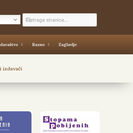
zdavaštvo
Razno
Zaglavlje
 izdavači