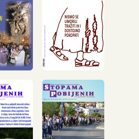
PAMA
STOPAMA
JENIH,
POBIJENIH,
IJEČANJ
5, SRPANJ –
IPANJ
PROSINAC
010.
2010.
PAMA
»STOPAMA
JENIH,
POBIJENIH«,
RPANJ –
10, SIJEČANJ
SINAC
– LIPANJ