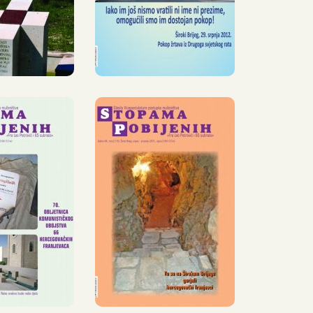
012.
2013.
PAMA
STOPAMA
JENIH,
POBIJENIH,
IJEČANJ
15, SRPANJ –
RPANJ
PROSINAC
015.
2015.