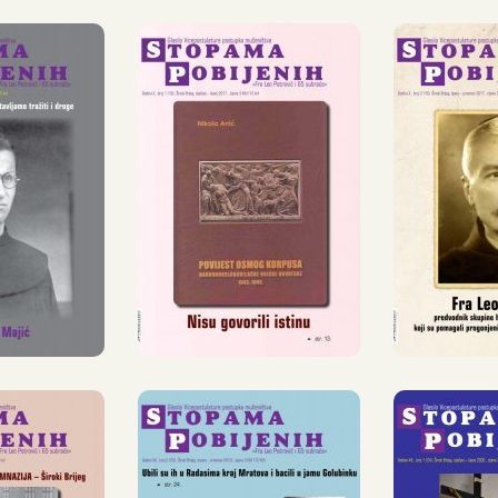
PAMA
STOPAMA
STO
ENIH,
POBIJENIH,
POBI
PANJ –
18, SIJEČANJ
19, S
INAC
– LIPANJ
PRO
6.
2017.
2
SVJETLO