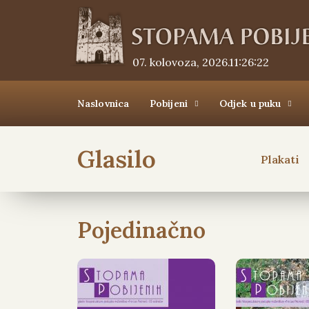
07. kolovoza, 2026.
11:26:24
Naslovnica
Pobijeni
Odjek u puku
Glasilo
Plakati
Pojedinačno