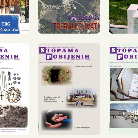
1.
2012.
2
PAMA
»STOPAMA
STO
ENIH«,
POBIJENIH«,
POBI
JEČANJ
13, SRPANJ –
14, S
PANJ
PROSINAC
– S
4.
2014.
2