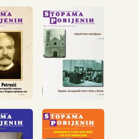
PAMA
STOPAMA
JENIH,
POBIJENIH,
RPANJ –
20,
SINAC
SIJEČANJ –
017.
LIPANJ 2018.