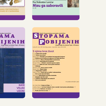
POBIJENIH«
GLASILO
STOPAMA
ŠLO JE
POBIJENIH,
SILO
35. BROJ,
OPAMA
POJAVILO SE
JENIH«
PRED
ČITATELJSTVOM