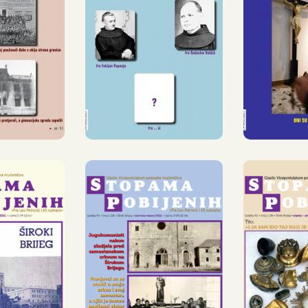
PAMA
DANA
IZIŠ
ENIH,
UGLEDALO
B
,
GLASILO
GLA
ANJ –
»STOPAMA
»ST
 2019.
POBIJENIH«,
POBI
BR. 23.
ŠAO
NOVI
LJENI
IZIŠAO 28.
»ST
BROJ
BROJ
POBI
SILA
»STOPAMA
IZI
PAMA
POBIJENIH«
TI