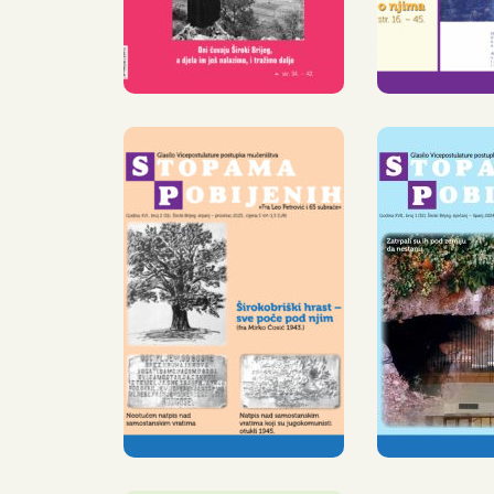
POBIJ
IZ TISKA JE
ŠIR
IZAŠAO NOVI
BRIJ
BROJ, 31. PO
OBJA
REDU,
32. 
GLASILA
GLA
»STOPAMA
»STO
POBIJENIH«
POBIJ