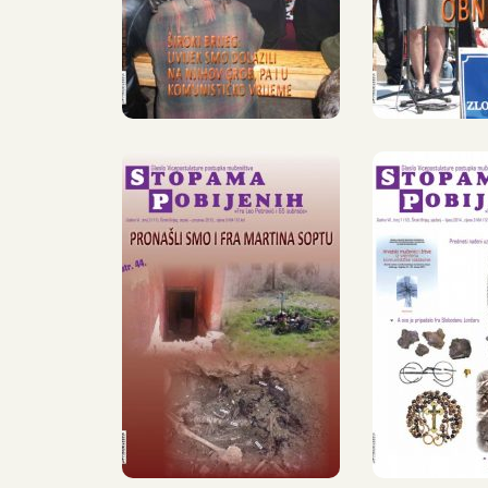
2011.
201
»STOPAMA
»STO
POBIJENIH«,
POBIJ
11, SRPANJ –
12, SI
PROSINAC
– SR
2013.
201