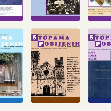
ENIH«
OKI
GLASILO
EG:
»STOPAMA
IZI
VLJEN
POBIJENIH«
GLA
BROJ
PONOVNO
»ST
SILA
JE PRED
POBI
PAMA
ČITATELJIMA
ENIH«