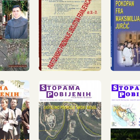
PAMA
STOPAMA
STO
ENIH,
POBIJENIH,
POBI
EČANJ
3, SRPANJ –
4, S
PANJ
PROSINAC
– L
09.
2009.
2
PAMA
STOPAMA
STO
ENIH,
POBIJENIH,
POBI
ANJ –
8, SIJEČANJ
9, S
INAC
– LIPANJ
PRO