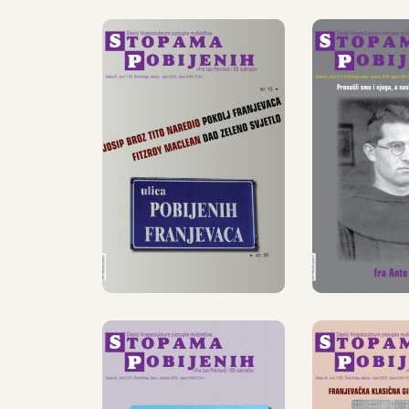
STOPAMA
STO
POBIJENIH,
POBIJ
16, SIJEČANJ
17, SR
– LIPANJ
PROS
2016.
201