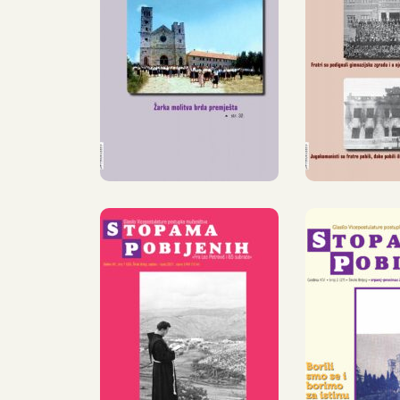
STOPAMA
STO
POBIJENIH,
POBIJ
21, LIPANJ –
22
PROSINAC
SIJEČ
2018.
LIPANJ
IZI
OBJELODANJEN
OBNOV
26. BROJ
27. 
GLASILA
GLA
»STOPAMA
»STO
POBIJENIH«