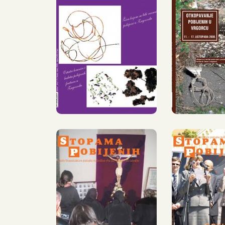
STOPAMA
STO
POBIJENIH,
POBIJ
1, SRPANJ –
2, SIJ
PROSINAC,
– LI
2008.
20
STOPAMA
STO
POBIJENIH,
POBIJ
6, SIJEČANJ
7, SRP
– SRPANJ
PROS