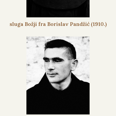
sluga Božji fra Borislav Pandžić (1910.)