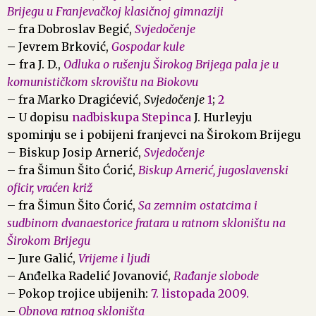
Brijegu u Franjevačkoj klasičnoj gimnaziji
– fra Dobroslav Begić,
Svjedočenje
– Jevrem Brković,
Gospodar kule
–
fra J. D.,
Odluka o rušenju Širokog Brijega pala je u
komunističkom skrovištu na Biokovu
– fra Marko Dragićević,
Svjedočenje
1
;
2
– U dopisu
nadbiskupa Stepinca
J. Hurleyju
spominju se i pobijeni franjevci na Širokom Brijegu
–
Biskup Josip Arnerić,
Svjedočenje
– fra Šimun Šito Ćorić,
Biskup Arnerić, jugoslavenski
oficir, vraćen križ
– fra Šimun Šito Ćorić,
Sa zemnim ostatcima i
sudbinom dvanaestorice fratara u ratnom skloništu na
Širokom Brijegu
– Jure Galić,
Vrijeme i ljudi
– Anđelka Radelić Jovanović,
Rađanje slobode
– Pokop trojice ubijenih:
7. listopada 2009.
–
Obnova ratnog skloništa