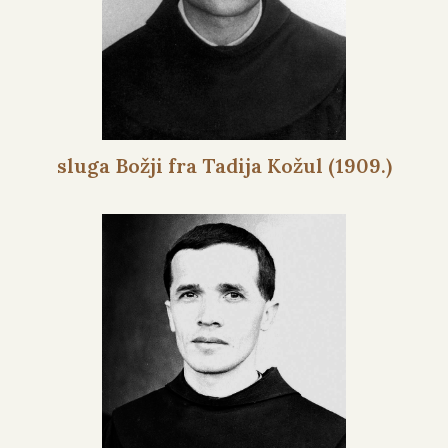
sluga Božji fra Tadija Kožul (1909.)