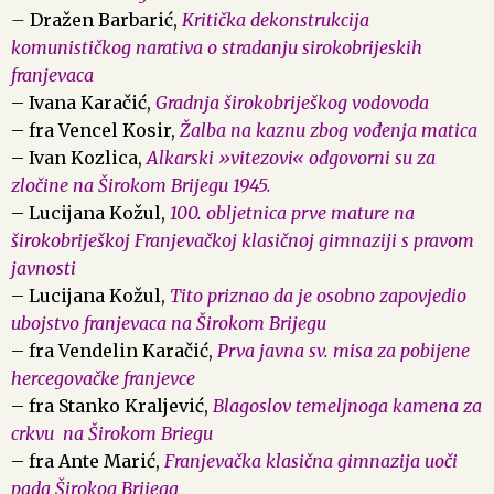
–
Dražen Barbarić,
Kritička dekonstrukcija
komunističkog narativa o stradanju sirokobrijeskih
franjevaca
– Ivana Karačić,
Gradnja širokobriješkog vodovoda
– fra Vencel Kosir,
Žalba na kaznu zbog vođenja matica
– Ivan Kozlica,
Alkarski »vitezovi« odgovorni su za
zločine na Širokom Brijegu 1945.
– Lucijana Kožul,
100. obljetnica prve mature na
širokobriješkoj Franjevačkoj klasičnoj gimnaziji s pravom
javnosti
– Lucijana Kožul,
Tito priznao da je osobno zapovjedio
ubojstvo franjevaca na Širokom Brijegu
– fra Vendelin Karačić,
Prva javna sv. misa za pobijene
hercegovačke franjevce
– fra Stanko Kraljević,
Blagoslov temeljnoga kamena za
crkvu na Širokom Briegu
– fra Ante Marić,
Franjevačka klasična gimnazija uoči
pada Širokog Brijega