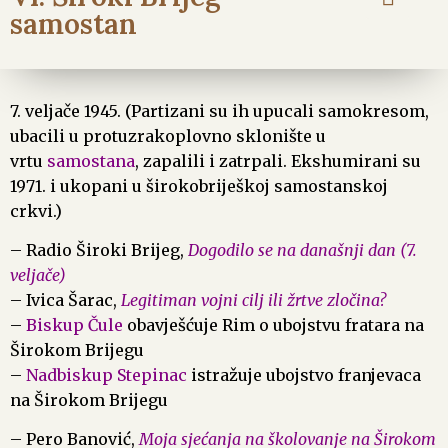
samostan
7. veljače 1945. (Partizani su ih upucali samokresom,
ubacili u protuzrakoplovno sklonište u
vrtu
samostana
, zapalili i zatrpali. Ekshumirani su
1971. i ukopani u širokobriješkoj samostanskoj
crkvi.)
– Radio Široki Brijeg,
Dogodilo se na današnji dan (7.
veljače)
– Ivica Šarac,
Legitiman vojni cilj ili žrtve zločina?
–
Biskup Čule
obavješćuje Rim o ubojstvu fratara na
Širokom Brijegu
–
Nadbiskup Stepinac
istražuje ubojstvo franjevaca
na Širokom Brijegu
– Pero Banović,
Moja sjećanja na školovanje na Širokom