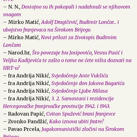
–
N. N.
,
Dostojno su ih pokopali i nadahnuli se njihovom
snagom
–
Mirko Matić,
Adolf Dragičević, Budimir Lončar… i
ubojstvo franjevaca na Širokom Brijegu
– Mirko Matić,
Novi prilozi za životopis Budimira
Lončara
– Narod.hr,
Što povezuje Ivu Josipovića, Vesnu Pusić i
Veljka Kadijevića te zašto o tome ne ćete ništa doznati na
HRT-u?
– fra Andrija Nikić,
Svjedočenje Ante Vukšića
– fra Andrija Nikić,
Svjedočenje don Jakova Bagarića
– fra Andrija Nikić,
Svjedočenje Ljube Milasa
– fra Andrija Nikić,
3. 2. Samostani i rezidencije
Hercegovačke franjevačke provincije 1942. i 1943.
– Radovan Papić,
Cvitan Spužević brani franjevce
– Zvonko Pandžić,
Kako iznova ubiti fratre?
– Pavao Prcela,
Jugokomunistički zločini na Širokom
Brijegu