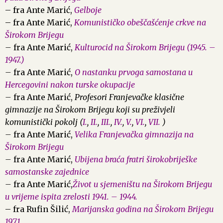
– fra Ante Marić,
Gelboje
– fra Ante Marić,
Komunističko obeščašćenje crkve na
Širokom Brijegu
–
fra Ante Marić,
Kulturocid na Širokom Brijegu (1945. –
1947.)
–
fra Ante Marić,
O nastanku prvoga samostana u
Hercegovini nakon turske okupacije
–
fra Ante Marić,
Profesori Franjevačke klasične
gimnazije na Širokom Brijegu koji su preživjeli
komunistički pokolj (
I.
,
II.
,
III.
,
IV.
,
V.
,
VI.
,
VII.
)
–
fra Ante Marić,
Velika Franjevačka gimnazija na
Širokom Brijegu
–
fra Ante Marić,
Ubijena braća fratri širokobriješke
samostanske zajednice
–
fra Ante Marić,
Život u sjemeništu na Širokom Brijegu
u vrijeme ispita zrelosti 1941. – 1944.
– fra Rufin Šilić,
Marijanska godina na Širokom Brijegu
1971.