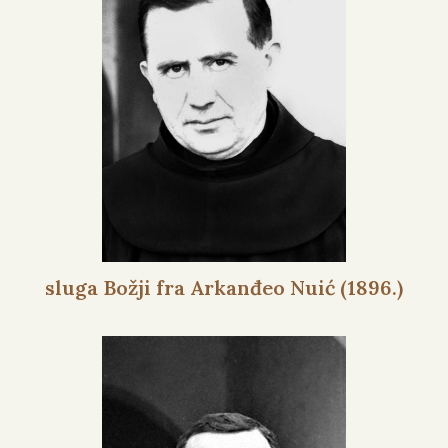
sluga Božji fra Arkanđeo Nuić (1896.)