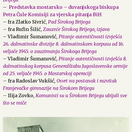
–
Predstavka mostarsko – duvanjskoga biskupa
Petra Čule Komisiji za vjerska pitanja BiH
– fra Zlatko Sivrić,
Pad Širokog Brijega
–
fra Rufin Šilić,
Zauzeće Širokog Brijega, izjava
– Vladimir Šumanović,
Pitanje autentičnosti izvješća
26. dalmatinske divizije 8. dalmatinskom korpusu od 16.
veljače 1945. o zauzimanju Širokoga Brijega
– Vladimir Šumanović,
Pitanje autentičnosti izvješća 8.
dalmatinskog korpusa Generalštabu Jugoslavenske armije
od 25. veljače 1945. o Mostarskoj operaciji
–
fra Radoslav Vukšić,
Osvrt na postanak i razvitak
Franjevačke gimnazije na Širokom Brijegu
–
Ilija Zovko,
Komunisti su u Širokom Brijegu ubijali sve
što se miče