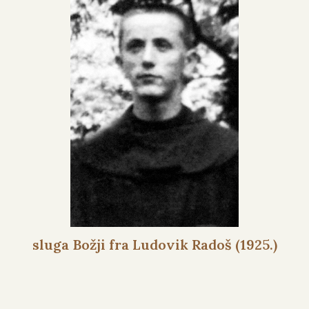
sluga Božji fra Ludovik Radoš (1925.)