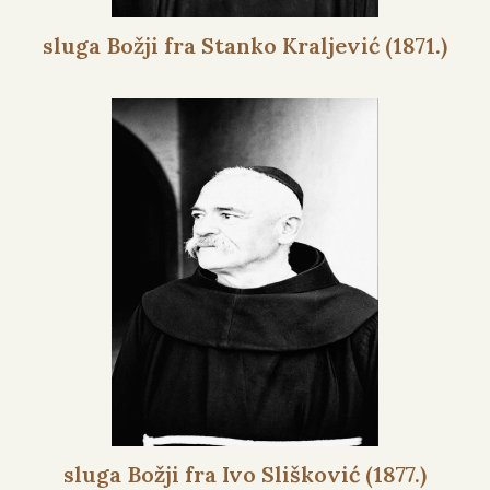
sluga Božji fra Stanko Kraljević (1871.)
sluga Božji fra Ivo Slišković (1877.)