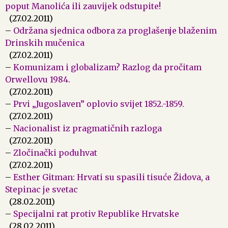
poput Manolića ili zauvijek odstupite!
(27.02.2011)
–
Održana sjednica odbora za proglašenje blaženim
Drinskih mučenica
(27.02.2011)
–
Komunizam i globalizam? Razlog da pročitam
Orwellovu 1984.
(27.02.2011)
–
Prvi „Jugoslaven” oplovio svijet 1852.-1859.
(27.02.2011)
–
Nacionalist iz pragmatičnih razloga
(27.02.2011)
–
Zločinački poduhvat
(27.02.2011)
–
Esther Gitman: Hrvati su spasili tisuće Židova, a
Stepinac je svetac
(28.02.2011)
–
Specijalni rat protiv Republike Hrvatske
(28.02.2011)