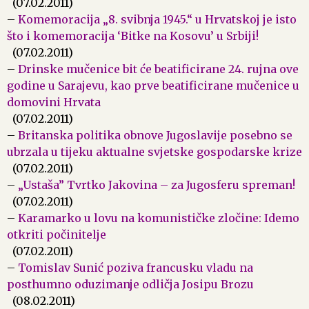
(07.02.2011)
–
Komemoracija „8. svibnja 1945.“ u Hrvatskoj je isto
što i komemoracija ‘Bitke na Kosovu’ u Srbiji!
(07.02.2011)
–
Drinske mučenice bit će beatificirane 24. rujna ove
godine u Sarajevu, kao prve beatificirane mučenice u
domovini Hrvata
(07.02.2011)
–
Britanska politika obnove Jugoslavije posebno se
ubrzala u tijeku aktualne svjetske gospodarske krize
(07.02.2011)
–
„Ustaša” Tvrtko Jakovina – za Jugosferu spreman!
(07.02.2011)
–
Karamarko u lovu na komunističke zločine: Idemo
otkriti počinitelje
(07.02.2011)
–
Tomislav Sunić poziva francusku vladu na
posthumno oduzimanje odličja Josipu Brozu
(08.02.2011)