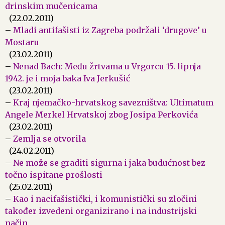
drinskim mučenicama
(22.02.2011)
–
Mladi antifašisti iz Zagreba podržali ‘drugove’ u
Mostaru
(23.02.2011)
–
Nenad Bach: Među žrtvama u Vrgorcu 15. lipnja
1942. je i moja baka Iva Jerkušić
(23.02.2011)
–
Kraj njemačko-hrvatskog savezništva: Ultimatum
Angele Merkel Hrvatskoj zbog Josipa Perkovića
(23.02.2011)
–
Zemlja se otvorila
(24.02.2011)
–
Ne može se graditi sigurna i jaka budućnost bez
točno ispitane prošlosti
(25.02.2011)
–
Kao i nacifašistički, i komunistički su zločini
također izvedeni organizirano i na industrijski
način