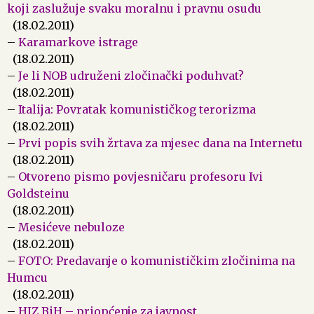
koji zaslužuje svaku moralnu i pravnu osudu
(18.02.2011)
–
Karamarkove istrage
(18.02.2011)
–
Je li NOB udruženi zločinački poduhvat?
(18.02.2011)
–
Italija: Povratak komunističkog terorizma
(18.02.2011)
–
Prvi popis svih žrtava za mjesec dana na Internetu
(18.02.2011)
–
Otvoreno pismo povjesničaru profesoru Ivi
Goldsteinu
(18.02.2011)
–
Mesićeve nebuloze
(18.02.2011)
–
FOTO: Predavanje o komunističkim zločinima na
Humcu
(18.02.2011)
–
HIZ BiH – priopćenje za javnost