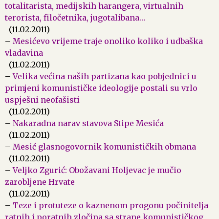
totalitarista, medijskih harangera, virtualnih
terorista, filočetnika, jugotalibana…
(11.02.2011)
–
Mesićevo vrijeme traje onoliko koliko i udbaška
vladavina
(11.02.2011)
–
Velika većina naših partizana kao pobjednici u
primjeni komunističke ideologije postali su vrlo
uspješni neofašisti
(11.02.2011)
–
Nakaradna narav stavova Stipe Mesića
(11.02.2011)
–
Mesić glasnogovornik komunističkih obmana
(11.02.2011)
–
Veljko Zgurić: Obožavani Holjevac je mučio
zarobljene Hrvate
(11.02.2011)
–
Teze i protuteze o kaznenom progonu počinitelja
ratnih i poratnih zločina sa strane komunističkog