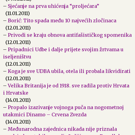
–
Sjećanje na prva uhićenja “proljećara”
(11.01.2011)
–
Borić: Tito spada među 10 najvećih zločinaca
(12.01.2011)
–
Privodi se kraju obnova antifašističkog spomenika
(12.01.2011)
–
Pripadnici Udbe i dalje prijete svojim žrtvama u
iseljeništvu
(12.01.2011)
–
Koga je sve UDBA ubila, otela ili probala likvidirati
(12.01.2011)
–
Velika Britanija je od 1918. sve radila protiv Hrvata
i Hrvatske
(14.01.2011)
–
Propalo izazivanje vojnoga puča na nogometnoj
utakmici Dinamo – Crvena Zvezda
(14.01.2011)
–
Međunarodna zajednica nikada nije priznala