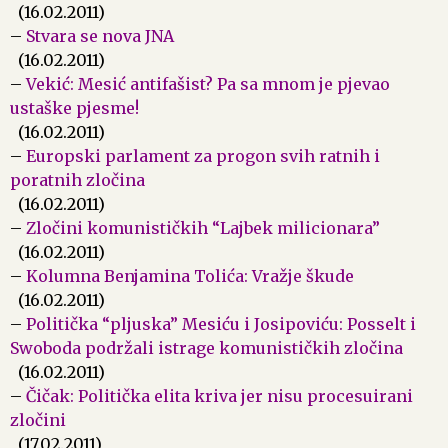
(16.02.2011)
–
Stvara se nova JNA
(16.02.2011)
–
Vekić: Mesić antifašist? Pa sa mnom je pjevao
ustaške pjesme!
(16.02.2011)
–
Europski parlament za progon svih ratnih i
poratnih zločina
(16.02.2011)
–
Zločini komunističkih “Lajbek milicionara”
(16.02.2011)
–
Kolumna Benjamina Tolića: Vražje škude
(16.02.2011)
–
Politička “pljuska” Mesiću i Josipoviću: Posselt i
Swoboda podržali istrage komunističkih zločina
(16.02.2011)
–
Čičak: Politička elita kriva jer nisu procesuirani
zločini
(17.02.2011)