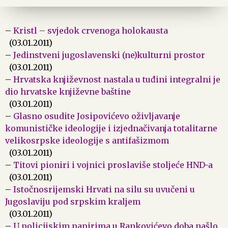
–
Kristl – svjedok crvenoga holokausta
(03.01.2011)
–
Jedinstveni jugoslavenski (ne)kulturni prostor
(03.01.2011)
–
Hrvatska književnost nastala u tuđini integralni je
dio hrvatske književne baštine
(03.01.2011)
–
Glasno osudite Josipovićevo oživljavanje
komunističke ideologije i izjednačivanja totalitarne
velikosrpske ideologije s antifašizmom
(03.01.2011)
–
Titovi pioniri i vojnici proslaviše stoljeće HND-a
(03.01.2011)
–
Istočnosrijemski Hrvati na silu su uvučeni u
Jugoslaviju pod srpskim kraljem
(03.01.2011)
–
U policijskim papirima u Rankovićevo doba našlo