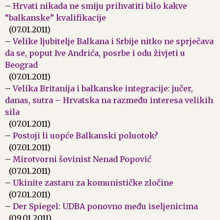
–
Hrvati nikada ne smiju prihvatiti bilo kakve
“balkanske” kvalifikacije
(07.01.2011)
–
Velike ljubitelje Balkana i Srbije nitko ne sprječava
da se, poput Ive Andrića, posrbe i odu živjeti u
Beograd
(07.01.2011)
–
Velika Britanija i balkanske integracije: jučer,
danas, sutra – Hrvatska na razmeđu interesa velikih
sila
(07.01.2011)
–
Postoji li uopće Balkanski poluotok?
(07.01.2011)
–
Mirotvorni šovinist Nenad Popović
(07.01.2011)
–
Ukinite zastaru za komunističke zločine
(07.01.2011)
–
Der Spiegel: UDBA ponovno među iseljenicima
(09.01.2011)