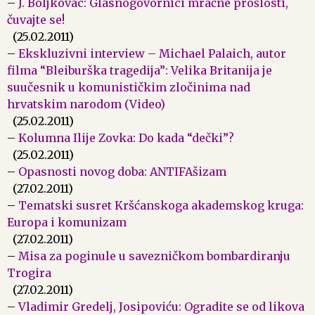
–
J. Boljkovac: Glasnogovornici mračne prošlosti,
čuvajte se!
(25.02.2011)
–
Ekskluzivni interview – Michael Palaich, autor
filma “Bleiburška tragedija”: Velika Britanija je
suučesnik u komunističkim zločinima nad
hrvatskim narodom (Video)
(25.02.2011)
–
Kolumna Ilije Zovka: Do kada “dečki”?
(25.02.2011)
–
Opasnosti novog doba: ANTIFAšizam
(27.02.2011)
–
Tematski susret Kršćanskoga akademskog kruga:
Europa i komunizam
(27.02.2011)
–
Misa za poginule u savezničkom bombardiranju
Trogira
(27.02.2011)
–
Vladimir Gredelj, Josipoviću: Ogradite se od likova