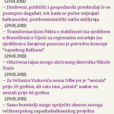
(27.01.2011)
–
Društveni, politički i gospodarski preobražaj će se
postupno događati, tek kada se počne mijenjati
balkanoidni, postkomunistički način mišljenja
(29.01.2011)
–
Transformacijom Pakta o stabilnosti (sa sjedištem
u Bruxellesu) u Vijeće za regionalnu suradnju (sa
sjedištem u Sarajevu) ponovno je potvrđen koncept
“zapadnog Balkana”
(29.01.2011)
–
Otkrivena tajna strogo skrivanog dnevnika Nikole
Tesle
(29.01.2011)
–
Za Velimira Viskovića nema Udbe jer je “nestala”
prije 20 godina, ali zato ima „ustaša“ makar su
nestali prije 66 godina
(29.01.2011)
–
Samo branitelji mogu spriječiti obnovu novoga
velikosrpskog zapadnobalkanskog projekta