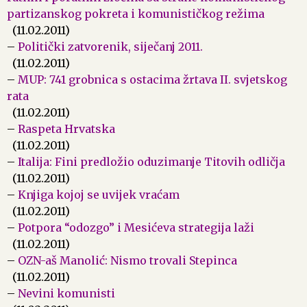
partizanskog pokreta i komunističkog režima
(11.02.2011)
–
Politički zatvorenik, siječanj 2011.
(11.02.2011)
–
MUP: 741 grobnica s ostacima žrtava II. svjetskog
rata
(11.02.2011)
–
Raspeta Hrvatska
(11.02.2011)
–
Italija: Fini predložio oduzimanje Titovih odličja
(11.02.2011)
–
Knjiga kojoj se uvijek vraćam
(11.02.2011)
–
Potpora “odozgo” i Mesićeva strategija laži
(11.02.2011)
–
OZN-aš Manolić: Nismo trovali Stepinca
(11.02.2011)
–
Nevini komunisti