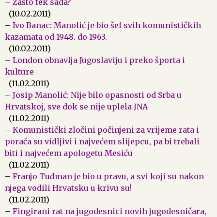
–
Zašto tek sada?
(10.02.2011)
–
Ivo Banac: Manolić je bio šef svih komunističkih
kazamata od 1948. do 1963.
(10.02.2011)
–
London obnavlja Jugoslaviju i preko športa i
kulture
(11.02.2011)
–
Josip Manolić: Nije bilo opasnosti od Srba u
Hrvatskoj, sve dok se nije uplela JNA
(11.02.2011)
–
Komunistički zločini počinjeni za vrijeme rata i
poraća su vidljivi i najvećem slijepcu, pa bi trebali
biti i najvećem apologetu Mesiću
(11.02.2011)
–
Franjo Tuđman je bio u pravu, a svi koji su nakon
njega vodili Hrvatsku u krivu su!
(11.02.2011)
–
Fingirani rat na jugodesnici novih jugodesničara,