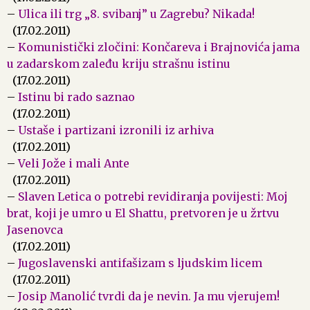
–
Ulica ili trg „8. svibanj” u Zagrebu? Nikada!
(17.02.2011)
–
Komunistički zločini: Končareva i Brajnovića jama
u zadarskom zaleđu kriju strašnu istinu
(17.02.2011)
–
Istinu bi rado saznao
(17.02.2011)
–
Ustaše i partizani izronili iz arhiva
(17.02.2011)
–
Veli Jože i mali Ante
(17.02.2011)
–
Slaven Letica o potrebi revidiranja povijesti: Moj
brat, koji je umro u El Shattu, pretvoren je u žrtvu
Jasenovca
(17.02.2011)
–
Jugoslavenski antifašizam s ljudskim licem
(17.02.2011)
–
Josip Manolić tvrdi da je nevin. Ja mu vjerujem!