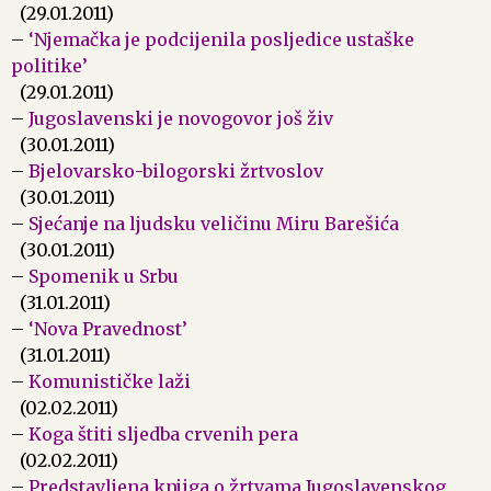
(29.01.2011)
–
‘Njemačka je podcijenila posljedice ustaške
politike’
(29.01.2011)
–
Jugoslavenski je novogovor još živ
(30.01.2011)
–
Bjelovarsko-bilogorski žrtvoslov
(30.01.2011)
–
Sjećanje na ljudsku veličinu Miru Barešića
(30.01.2011)
–
Spomenik u Srbu
(31.01.2011)
–
‘Nova Pravednost’
(31.01.2011)
–
Komunističke laži
(02.02.2011)
–
Koga štiti sljedba crvenih pera
(02.02.2011)
–
Predstavljena knjiga o žrtvama Jugoslavenskog