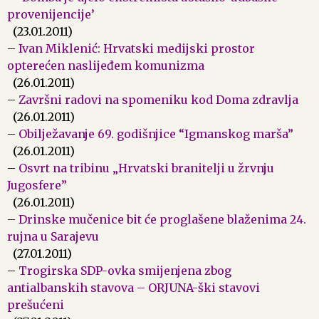
provenijencije’
(23.01.2011)
–
Ivan Miklenić: Hrvatski medijski prostor
opterećen naslijeđem komunizma
(26.01.2011)
–
Završni radovi na spomeniku kod Doma zdravlja
(26.01.2011)
–
Obilježavanje 69. godišnjice “Igmanskog marša”
(26.01.2011)
–
Osvrt na tribinu „Hrvatski branitelji u žrvnju
Jugosfere”
(26.01.2011)
–
Drinske mučenice bit će proglašene blaženima 24.
rujna u Sarajevu
(27.01.2011)
–
Trogirska SDP-ovka smijenjena zbog
antialbanskih stavova – ORJUNA-ški stavovi
prešućeni