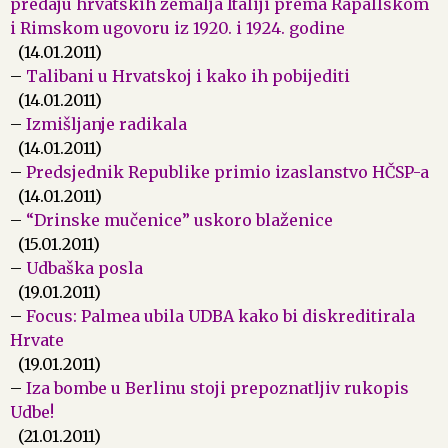
predaju hrvatskih zemalja Italiji prema Rapallskom
i Rimskom ugovoru iz 1920. i 1924. godine
(14.01.2011)
–
Talibani u Hrvatskoj i kako ih pobijediti
(14.01.2011)
–
Izmišljanje radikala
(14.01.2011)
–
Predsjednik Republike primio izaslanstvo HČSP-a
(14.01.2011)
–
“Drinske mučenice” uskoro blaženice
(15.01.2011)
–
Udbaška posla
(19.01.2011)
–
Focus: Palmea ubila UDBA kako bi diskreditirala
Hrvate
(19.01.2011)
–
Iza bombe u Berlinu stoji prepoznatljiv rukopis
Udbe!
(21.01.2011)