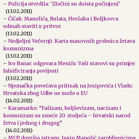
–
Policija utvrdila: ‘Zločini su doista počinjeni’
(13.02.2011)
–
Čičak: Manolića, Bulata, Heršaka i Boljkovca
odmah staviti u pritvor
(13.02.2011)
–
Nedjeljni Večernji: Karta masovnih grobnica žrtava
komunizma
(13.02.2011)
–
Ivo Banac odgovara Mesiću: Vaši stavovi su primjer
falsificiranja povijesti
(13.02.2011)
–
Njemačka povećava pritisak na Josipovića i Vladu:
Hrvatska zbog Udbe ne može u EU
(14.02.2011)
–
Karamarko: “Fašizam, boljševizam, nacizam i
komunizam su smeće 20. stoljeća – hrvatski narod
žrtva i jednog i drugog”
(14.02.2011)
–
MUP dovršio istragu: Josip Manolić zarobljenicima