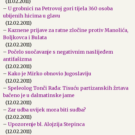
(11.02.2011)
–
U grobnici na Petrovoj gori tijela 360 osoba
ubijenih hicima u glavu
(12.02.2011)
–
Kaznene prijave za ratne zločine protiv Manolića,
Boljkovca i Bulata
(12.02.2011)
–
Počelo suočavanje s negativnim naslijeđem
antifašizma
(12.02.2011)
–
Kako je Mirko obnovio Jugoslaviju
(12.02.2011)
–
Speleolog Tonči Rađa: Tisuću partizanskih žrtava
bačeno je u dalmatinske jame
(12.02.2011)
–
Zar udba uvijek mora biti sudba?
(12.02.2011)
–
Upozorenje bl. Alojzija Stepinca
(12.02.2011)