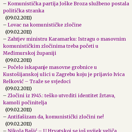
–
Komunistička partija Joške Broza službeno postala
politička stranka
(09.02.2011)
–
Lovac na komunističke zločine
(09.02.2011)
–
Zahtjev ministru Karamarku: Istragu o masovnim
komunističkim zločinima treba početi u
Međimurskoj županiji
(09.02.2011)
–
Počelo iskapanje masovne grobnice u
Kustošijanskoj ulici u Zagrebu koju je prijavio Ivica
Relković – Traže se svjedoci
(09.02.2011)
–
Zločini iz 1945.: teško utvrditi identitet žrtava,
kamoli počinitelja
(09.02.2011)
–
Antifašizam da, komunistički zločini ne!
(09.02.2011)
–
Nikola Bašić – U Hrvatskoj se još uvijek veliča