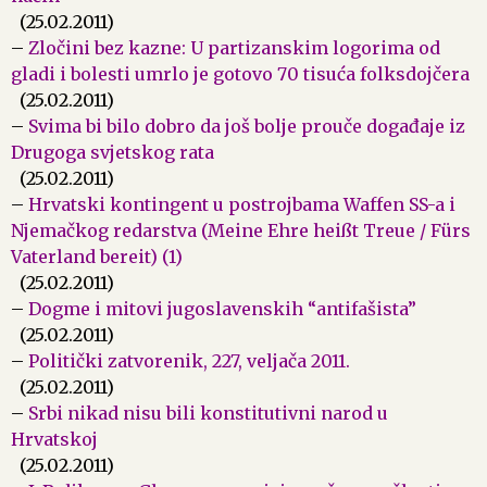
(25.02.2011)
–
Zločini bez kazne: U partizanskim logorima od
gladi i bolesti umrlo je gotovo 70 tisuća folksdojčera
(25.02.2011)
–
Svima bi bilo dobro da još bolje prouče događaje iz
Drugoga svjetskog rata
(25.02.2011)
–
Hrvatski kontingent u postrojbama Waffen SS-a i
Njemačkog redarstva (Meine Ehre heißt Treue / Fürs
Vaterland bereit) (1)
(25.02.2011)
–
Dogme i mitovi jugoslavenskih “antifašista”
(25.02.2011)
–
Politički zatvorenik, 227, veljača 2011.
(25.02.2011)
–
Srbi nikad nisu bili konstitutivni narod u
Hrvatskoj
(25.02.2011)