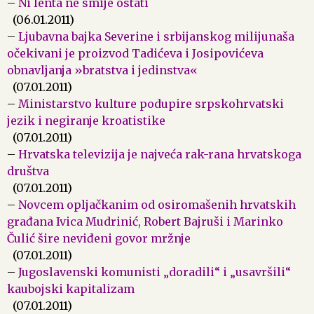
–
Ni lenta ne smije ostati
(06.01.2011)
–
Ljubavna bajka Severine i srbijanskog milijunaša
očekivani je proizvod Tadićeva i Josipovićeva
obnavljanja »bratstva i jedinstva«
(07.01.2011)
–
Ministarstvo kulture podupire srpskohrvatski
jezik i negiranje kroatistike
(07.01.2011)
–
Hrvatska televizija je najveća rak-rana hrvatskoga
društva
(07.01.2011)
–
Novcem opljačkanim od osiromašenih hrvatskih
građana Ivica Mudrinić, Robert Bajruši i Marinko
Čulić šire neviđeni govor mržnje
(07.01.2011)
–
Jugoslavenski komunisti „doradili“ i „usavršili“
kaubojski kapitalizam
(07.01.2011)