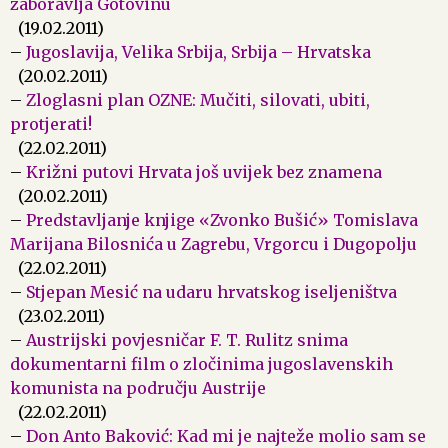
zaboravlja Gotovinu
(19.02.2011)
–
Jugoslavija, Velika Srbija, Srbija – Hrvatska
(20.02.2011)
–
Zloglasni plan OZNE: Mučiti, silovati, ubiti,
protjerati!
(22.02.2011)
–
Križni putovi Hrvata još uvijek bez znamena
(20.02.2011)
–
Predstavljanje knjige «Zvonko Bušić» Tomislava
Marijana Bilosnića u Zagrebu, Vrgorcu i Dugopolju
(22.02.2011)
–
Stjepan Mesić na udaru hrvatskog iseljeništva
(23.02.2011)
–
Austrijski povjesničar F. T. Rulitz snima
dokumentarni film o zločinima jugoslavenskih
komunista na području Austrije
(22.02.2011)
–
Don Anto Baković: Kad mi je najteže molio sam se