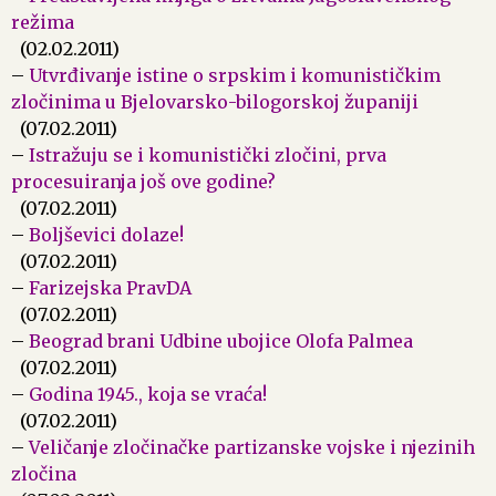
režima
(02.02.2011)
–
Utvrđivanje istine o srpskim i komunističkim
zločinima u Bjelovarsko-bilogorskoj županiji
(07.02.2011)
–
Istražuju se i komunistički zločini, prva
procesuiranja još ove godine?
(07.02.2011)
–
Boljševici dolaze!
(07.02.2011)
–
Farizejska PravDA
(07.02.2011)
–
Beograd brani Udbine ubojice Olofa Palmea
(07.02.2011)
–
Godina 1945., koja se vraća!
(07.02.2011)
–
Veličanje zločinačke partizanske vojske i njezinih
zločina