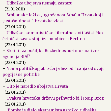
–
Udbaška ubojstva nemaju zastaru
(21.01.2011)
–
Srbijanske laži o „ugroženost Srba“ u Hrvatskoj i
„ustašoidnosti“ hrvatske vlasti
(22.01.2011)
–
Udbaško-komunističko-liberalno-antifašističko-
četnički savez stoji iza bombice u Berlinu
(22.01.2011)
–
Stoji li iza pošiljke Bezbednosno-informativna
agencija BIA!?
(22.01.2011)
–
Nema političkog obraćenja bez odricanja od svoje
pogrješne politike
(22.01.2011)
–
Tito je naredio ubojstva Hrvata
(22.01.2011)
–
Ovakvu hrvatsku državu prihvatio bi i Josip Broz
(22.01.2011)
–
‘Bomba je djelo ekstremista ustaško-udbaške