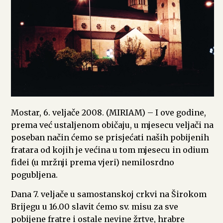
Mostar, 6. veljače 2008. (MIRIAM) – I ove godine,
prema već ustaljenom običaju, u mjesecu veljači na
poseban način ćemo se prisjećati naših pobijenih
fratara od kojih je većina u tom mjesecu in odium
fidei (u mržnji prema vjeri) nemilosrdno
pogubljena.
Dana 7. veljače u samostanskoj crkvi na Širokom
Brijegu u 16.00 slavit ćemo sv. misu za sve
pobijene fratre i ostale nevine žrtve, hrabre