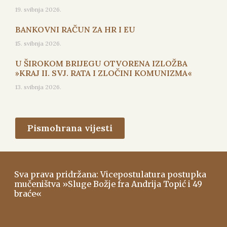
19. svibnja 2026.
BANKOVNI RAČUN ZA HR I EU
15. svibnja 2026.
U ŠIROKOM BRIJEGU OTVORENA IZLOŽBA
»KRAJ II. SVJ. RATA I ZLOČINI KOMUNIZMA«
13. svibnja 2026.
Pismohrana vijesti
Sva prava pridržana: Vicepostulatura postupka
mučeništva »Sluge Božje fra Andrija Topić i 49
braće«