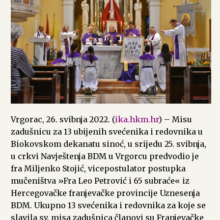
Vrgorac, 26. svibnja 2022. (
ika.hkm.hr
) – Misu
zadušnicu za 13 ubijenih svećenika i redovnika u
Biokovskom dekanatu sinoć, u srijedu 25. svibnja,
u crkvi Navještenja BDM u Vrgorcu predvodio je
fra Miljenko Stojić, vicepostulator postupka
mučeništva »Fra Leo Petrović i 65 subraće« iz
Hercegovačke franjevačke provincije Uznesenja
BDM. Ukupno 13 svećenika i redovnika za koje se
slavila sv. misa zadušnica članovi su Franjevačke