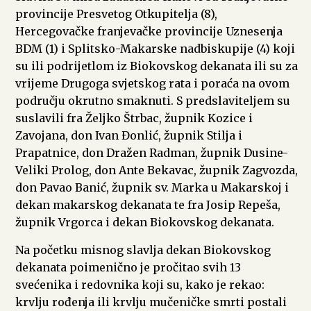
provincije Presvetog Otkupitelja (8),
Hercegovačke franjevačke provincije Uznesenja
BDM (1) i Splitsko-Makarske nadbiskupije (4) koji
su ili podrijetlom iz Biokovskog dekanata ili su za
vrijeme Drugoga svjetskog rata i poraća na ovom
području okrutno smaknuti. S predslaviteljem su
suslavili fra Željko Štrbac, župnik Kozice i
Zavojana, don Ivan Đonlić, župnik Stilja i
Prapatnice, don Dražen Radman, župnik Dusine-
Veliki Prolog, don Ante Bekavac, župnik Zagvozda,
don Pavao Banić, župnik sv. Marka u Makarskoj i
dekan makarskog dekanata te fra Josip Repeša,
župnik Vrgorca i dekan Biokovskog dekanata.
Na početku misnog slavlja dekan Biokovskog
dekanata poimenično je pročitao svih 13
svećenika i redovnika koji su, kako je rekao:
krvlju rođenja ili krvlju mučeničke smrti postali