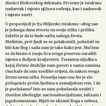
dionici Biokovskog dekanata. Pri tome je istaknuo
nadnevak i mjesto njihova rođenja, kao i nadnevak
i mjesto smrti.
U propovijedi je fra Miljenko istaknuo: »Bog nas
je jednoga dana stvorio na svoju sliku i priliku.
Zaželio je da to bude način našega života.
Međutim, prvi ljudi su se polakomili, pokušali su
biti kao Bog i sada nam je tako kako jest. Mučimo
se da bismo u znoju lica svoga ponovno zaradili
mjesto u Božjem kraljevstvu. Trenutna uljudba u
kojoj živimo drukčije nam govori o nama samima.
Ona kaže da smo središte svijeta, da nakon ovoga
života nema ništa. Ponavlja nam ono što je zlo
prišapnulo prvim ljudima u zemaljskom vrtu. I da
je poslušamo? Isto su nam pokušavale uvaliti i
zlosilne ideologije: nacionalsocijalizam, fašizam i
jugokomunizam. Htjeli su skinuti Boga s nebesa,