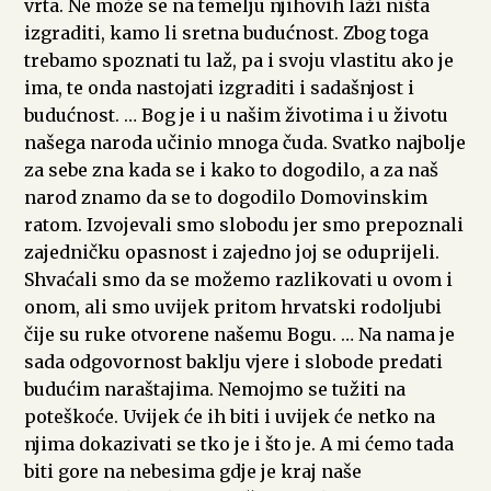
vrta. Ne može se na temelju njihovih laži ništa
izgraditi, kamo li sretna budućnost. Zbog toga
trebamo spoznati tu laž, pa i svoju vlastitu ako je
ima, te onda nastojati izgraditi i sadašnjost i
budućnost. … Bog je i u našim životima i u životu
našega naroda učinio mnoga čuda. Svatko najbolje
za sebe zna kada se i kako to dogodilo, a za naš
narod znamo da se to dogodilo Domovinskim
ratom. Izvojevali smo slobodu jer smo prepoznali
zajedničku opasnost i zajedno joj se oduprijeli.
Shvaćali smo da se možemo razlikovati u ovom i
onom, ali smo uvijek pritom hrvatski rodoljubi
čije su ruke otvorene našemu Bogu. … Na nama je
sada odgovornost baklju vjere i slobode predati
budućim naraštajima. Nemojmo se tužiti na
poteškoće. Uvijek će ih biti i uvijek će netko na
njima dokazivati se tko je i što je. A mi ćemo tada
biti gore na nebesima gdje je kraj naše