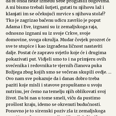
da bi onda neke između sebe proglasili bogovima.
A mi bismo trebali šutjeti, gutati tu njihovu laž i
klanjati im se očekujući mrvice s njihova stola!?
Tko je zagrizao bačenu udicu završio je poput
Adama i Eve, izgnani su iz zemaljskoga raja,
odnosno izgnani su iz svoje Crkve, svoje
domovine, svoga okružja. Mudar čovjek prozret će
sve te stupice i kao izgrađena ličnost nastaviti
dalje. Postat će zapravo svjetlo koje će i drugima
pokazivati put. Vidjeli smo to i na primjeru ovih
svećenika i redovnika te vjernih članova puka
Božjega zbog kojih smo se večeras skupili ovdje. …
Ovo nam sve pokazuje da i danas dobro treba
paziti koje misli i stavove propuštamo u svoju
nutrinu, jer ćemo na temelju njih oblikovati svoj
život. Da bi nas u tome smeli, viču da pustimo
prošlost kraju, idemo se okrenuti budućnosti.
Ponovno je to sirenski poziv zla iz zemaljskoga