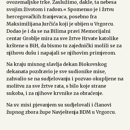
ovozemaljske trke. Zaslužimo, dakle, ta nebesa
svojim životom i radom.« Spomenuo je i žrtvu
hercegovačkih franjevaca, posebno fra
Maksimilijana Jurčića koji je ubijen u Vrgorcu.
Dodao je i da se na Bilima pravi Memorijalni
centar Groblje mira za sve žrtve Hrvate katolike
krštene u BiH, da bismo tu zajednički molili se za
njihovu dušu i napajali se njihovim primjerom.
Na kraju misnog slavlja dekan Biokovskog
dekanata pozdravio je sve sudionike mise,
zahvalio se na sudjelovanju i pozvao okupljene na
molitvu za sve žrtve rata, s bilo koje strane
sukoba, i za njihove krvnike za obraćenje.
Na sv. misi pjevanjem su sudjelovali i članovi
župnog zbora župe Navještenja BDM u Vrgorcu.