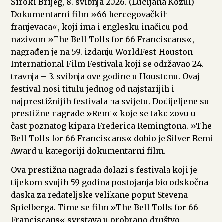
Široki Brijeg, 8. svibnja 2026. (Lucijana Kožul) –
Dokumentarni film »66 hercegovačkih
franjevaca«, koji ima i englesku inačicu pod
nazivom »The Bell Tolls for 66 Franciscans«,
nagrađen je na 59. izdanju WorldFest-Houston
International Film Festivala koji se održavao 24.
travnja – 3. svibnja ove godine u Houstonu. Ovaj
festival nosi titulu jednog od najstarijih i
najprestižnijih festivala na svijetu. Dodijeljene su
prestižne nagrade »Remi« koje se tako zovu u
čast poznatog kipara Frederica Remingtona. »The
Bell Tolls for 66 Franciscans« dobio je Silver Remi
Award u kategoriji dokumentarni film.
Ova prestižna nagrada dolazi s festivala koji je
tijekom svojih 59 godina postojanja bio odskočna
daska za redateljske velikane poput Stevena
Spielberga. Time se film »The Bell Tolls for 66
Franciscans« svrstava u probrano društvo