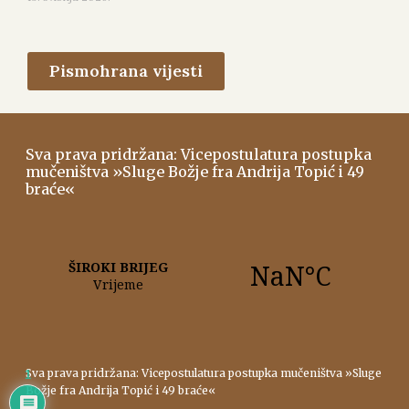
Pismohrana vijesti
Sva prava pridržana: Vicepostulatura postupka
mučeništva »Sluge Božje fra Andrija Topić i 49
braće«
Sva prava pridržana: Vicepostulatura postupka mučeništva »Sluge
1
Božje fra Andrija Topić i 49 braće«