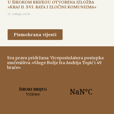
U ŠIROKOM BRIJEGU OTVORENA IZLOŽBA
»KRAJ II. SVJ. RATA I ZLOČINI KOMUNIZMA«
13. svibnja 2026.
Pismohrana vijesti
Sva prava pridržana: Vicepostulatura postupka
mučeništva »Sluge Božje fra Andrija Topić i 49
braće«