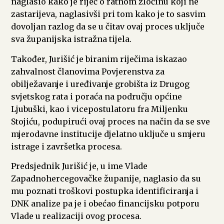
naglasio kako je riječ o ratnom zločinu koji ne
zastarijeva, naglasivši pri tom kako je to sasvim
dovoljan razlog da se u čitav ovaj proces uključe
sva županijska istražna tijela.
Također, Jurišić je biranim riječima iskazao
zahvalnost članovima Povjerenstva za
obilježavanje i uređivanje grobišta iz Drugog
svjetskog rata i poraća na području općine
Ljubuški, kao i vicepostulatoru fra Miljenku
Stojiću, podupirući ovaj proces na način da se sve
mjerodavne institucije djelatno uključe u smjeru
istrage i završetka procesa.
Predsjednik Jurišić je, u ime Vlade
Zapadnohercegovačke županije, naglasio da su
mu poznati troškovi postupka identificiranja i
DNK analize pa je i obećao financijsku potporu
Vlade u realizaciji ovog procesa.