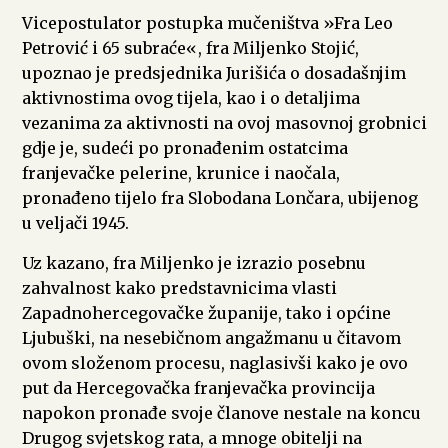
Vicepostulator postupka mučeništva »Fra Leo
Petrović i 65 subraće«, fra Miljenko Stojić,
upoznao je predsjednika Jurišića o dosadašnjim
aktivnostima ovog tijela, kao i o detaljima
vezanima za aktivnosti na ovoj masovnoj grobnici
gdje je, sudeći po pronađenim ostatcima
franjevačke pelerine, krunice i naočala,
pronađeno tijelo fra Slobodana Lončara, ubijenog
u veljači 1945.
Uz kazano, fra Miljenko je izrazio posebnu
zahvalnost kako predstavnicima vlasti
Zapadnohercegovačke županije, tako i općine
Ljubuški, na nesebičnom angažmanu u čitavom
ovom složenom procesu, naglasivši kako je ovo
put da Hercegovačka franjevačka provincija
napokon pronađe svoje članove nestale na koncu
Drugog svjetskog rata, a mnoge obitelji na