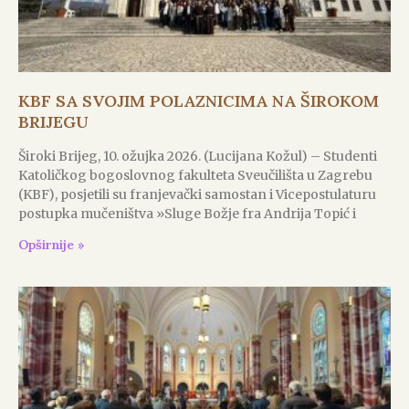
KBF SA SVOJIM POLAZNICIMA NA ŠIROKOM
BRIJEGU
Široki Brijeg, 10. ožujka 2026. (Lucijana Kožul) – Studenti
Katoličkog bogoslovnog fakulteta Sveučilišta u Zagrebu
(KBF), posjetili su franjevački samostan i Vicepostulaturu
postupka mučeništva »Sluge Božje fra Andrija Topić i
Opširnije »