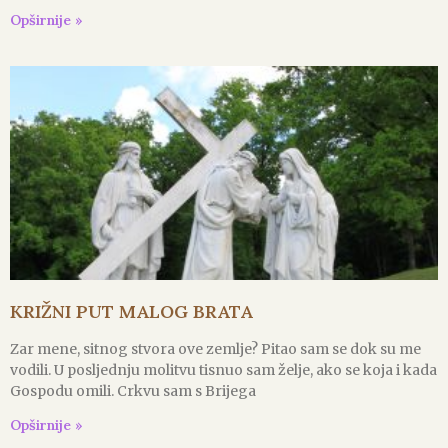
Opširnije »
KRIŽNI PUT MALOG BRATA
Zar mene, sitnog stvora ove zemlje? Pitao sam se dok su me
vodili. U posljednju molitvu tisnuo sam želje, ako se koja i kada
Gospodu omili. Crkvu sam s Brijega
Opširnije »