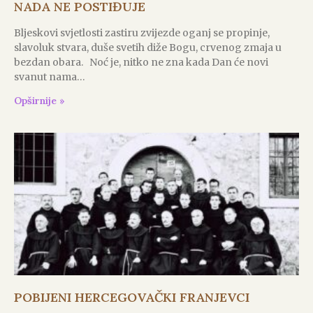
NADA NE POSTIĐUJE
Bljeskovi svjetlosti zastiru zvijezde oganj se propinje,
slavoluk stvara, duše svetih diže Bogu, crvenog zmaja u
bezdan obara. Noć je, nitko ne zna kada Dan će novi
svanut nama…
Opširnije »
POBIJENI HERCEGOVAČKI FRANJEVCI