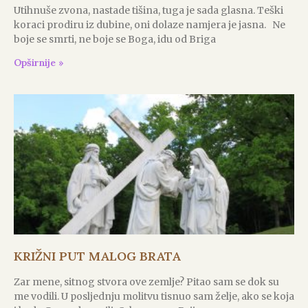
Utihnuše zvona, nastade tišina, tuga je sada glasna. Teški
koraci prodiru iz dubine, oni dolaze namjera je jasna. Ne
boje se smrti, ne boje se Boga, idu od Briga
Opširnije »
KRIŽNI PUT MALOG BRATA
Zar mene, sitnog stvora ove zemlje? Pitao sam se dok su
me vodili. U posljednju molitvu tisnuo sam želje, ako se koja