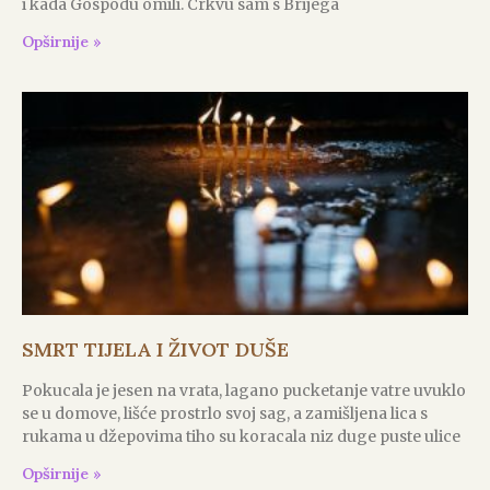
i kada Gospodu omili. Crkvu sam s Brijega
Opširnije »
SMRT TIJELA I ŽIVOT DUŠE
Pokucala je jesen na vrata, lagano pucketanje vatre uvuklo
se u domove, lišće prostrlo svoj sag, a zamišljena lica s
rukama u džepovima tiho su koracala niz duge puste ulice
Opširnije »