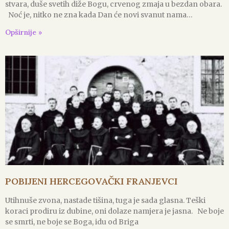
stvara, duše svetih diže Bogu, crvenog zmaja u bezdan obara.
Noć je, nitko ne zna kada Dan će novi svanut nama…
Opširnije »
POBIJENI HERCEGOVAČKI FRANJEVCI
Utihnuše zvona, nastade tišina, tuga je sada glasna. Teški
koraci prodiru iz dubine, oni dolaze namjera je jasna. Ne boje
se smrti, ne boje se Boga, idu od Briga