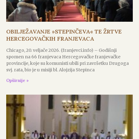
OBILJEŽAVANJE »STEPINČEVA« TE ŽRTVE
HERCEGOVAČKIH FRANJEVACA
Chicago, 20. veljače 2026. (franjevci.info) – Godišnji
spomen na 66 franjevaca Hercegovačke franjevačke
provincije, koje su komunisti ubili pri završetku Drugoga
svj. rata, bio je u misiji bl. Alojzija Stepinca
Opširnije »