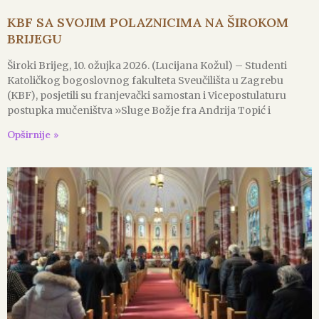
KBF SA SVOJIM POLAZNICIMA NA ŠIROKOM
BRIJEGU
Široki Brijeg, 10. ožujka 2026. (Lucijana Kožul) – Studenti
Katoličkog bogoslovnog fakulteta Sveučilišta u Zagrebu
(KBF), posjetili su franjevački samostan i Vicepostulaturu
postupka mučeništva »Sluge Božje fra Andrija Topić i
Opširnije »