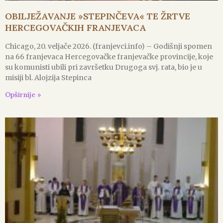
OBILJEŽAVANJE »STEPINČEVA« TE ŽRTVE
HERCEGOVAČKIH FRANJEVACA
Chicago, 20. veljače 2026. (franjevci.info) – Godišnji spomen
na 66 franjevaca Hercegovačke franjevačke provincije, koje
su komunisti ubili pri završetku Drugoga svj. rata, bio je u
misiji bl. Alojzija Stepinca
Opširnije »