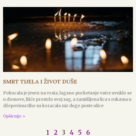
SMRT TIJELA I ŽIVOT DUŠE
Pokucala je jesen na vrata, lagano pucketanje vatre uvuklo se
u domove, lišće prostrlo svoj sag, a zamišljena lica s rukama u
džepovima tiho su koracala niz duge puste ulice
Opširnije »
1
2
3
4
5
6