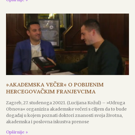
»AKADEMSKA VEČER« O POBIJENIM
HERCEGOVAČKIM FRANJEVCIMA
Zagreb, 27. studenoga 20021. (Lucijana Kožul) – »Udruga
Obnova« organizira akademske večeri s ciljem da to bude
događaj u kojem poznati doktori znanosti svoja životna,
akademska i poslovna iskustva prenose
Opširnije »