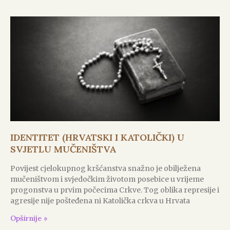
IDENTITET (HRVATSKI I KATOLIČKI) U
SVJETLU MUČENIŠTVA
Povijest cjelokupnog kršćanstva snažno je obilježena
mučeništvom i svjedočkim životom posebice u vrijeme
progonstva u prvim počecima Crkve. Tog oblika represije i
agresije nije pošteđena ni Katolička crkva u Hrvata
Opširnije »