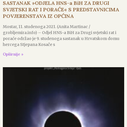
SASTANAK »ODJELA HNS-a BiH ZA DRUGI
SVJETSKI RAT I PORAĆE« S PREDSTAVNICIMA
POVJERENSTAVA IZ OPĆINA
Mostar, 11. studenoga 2021. (Anita Martinac /
grobljemira.info) – Odjel HNS-a BiH za Drugi svjetski rat i
poraće održao je 9. studenoga sastanak u Hrvatskom domu
hercega Stjepana Kosače s
Opširnije »