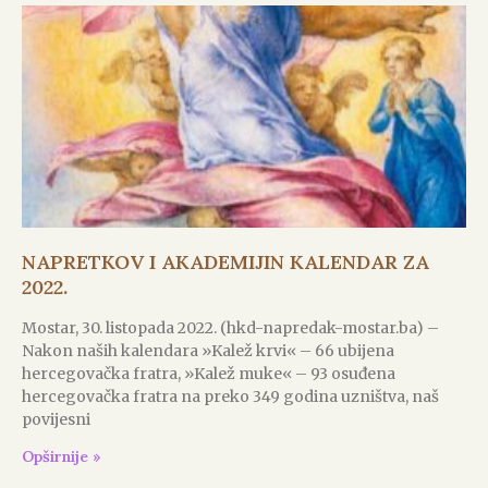
NAPRETKOV I AKADEMIJIN KALENDAR ZA
2022.
Mostar, 30. listopada 2022. (hkd-napredak-mostar.ba) –
Nakon naših kalendara »Kalež krvi« – 66 ubijena
hercegovačka fratra, »Kalež muke« – 93 osuđena
hercegovačka fratra na preko 349 godina uzništva, naš
povijesni
Opširnije »