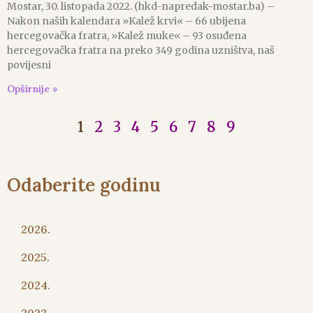
Mostar, 30. listopada 2022. (hkd-napredak-mostar.ba) –
Nakon naših kalendara »Kalež krvi« – 66 ubijena
hercegovačka fratra, »Kalež muke« – 93 osuđena
hercegovačka fratra na preko 349 godina uzništva, naš
povijesni
Opširnije »
1
2
3
4
5
6
7
8
9
Odaberite godinu
2026.
2025.
2024.
2023.