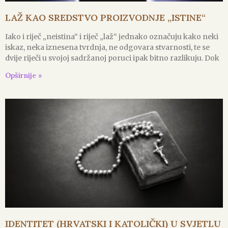
LAŽ KAO SREDSTVO PROIZVODNJE „ISTINE“
Iako i riječ „neistina“ i riječ „laž“ jednako označuju kako neki
iskaz, neka iznesena tvrdnja, ne odgovara stvarnosti, te se
dvije riječi u svojoj sadržanoj poruci ipak bitno razlikuju. Dok
Opširnije »
IDENTITET (HRVATSKI I KATOLIČKI) U SVJETLU