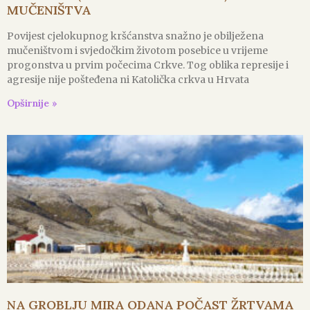
MUČENIŠTVA
Povijest cjelokupnog kršćanstva snažno je obilježena
mučeništvom i svjedočkim životom posebice u vrijeme
progonstva u prvim počecima Crkve. Tog oblika represije i
agresije nije pošteđena ni Katolička crkva u Hrvata
Opširnije »
NA GROBLJU MIRA ODANA POČAST ŽRTVAMA