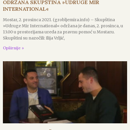
ODRŽANA SKUPŠTINA »UDRUGE MIR
INTERNATIONAL«
Mostar, 2. prosinca 2021. (grobljemira.info) – Skupština
»Udruge Mir International« održana je danas, 2. prosinca, u
13.00 u prostorijama ureda za pravnu pomoć u Mostaru.
Skupštini su nazočili: Ilija Vrljić,
Opširnije »