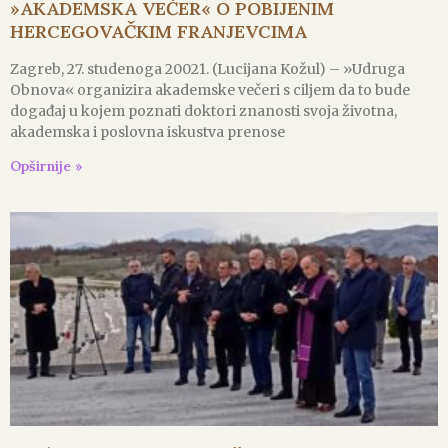
»AKADEMSKA VEČER« O POBIJENIM
HERCEGOVAČKIM FRANJEVCIMA
Zagreb, 27. studenoga 20021. (Lucijana Kožul) – »Udruga
Obnova« organizira akademske večeri s ciljem da to bude
događaj u kojem poznati doktori znanosti svoja životna,
akademska i poslovna iskustva prenose
Opširnije »