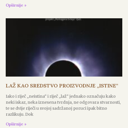
Opširnije »
LAŽ KAO SREDSTVO PROIZVODNJE „ISTINE“
Iako i riječ „neistina“ i riječ „laž“ jednako označuju kako
neki iskaz, neka iznesena tvrdnja, ne odgovara stvarnosti,
te se dvije riječi u svojoj sadržanoj poruci ipak bitno
razlikuju. Dok
Opširnije »