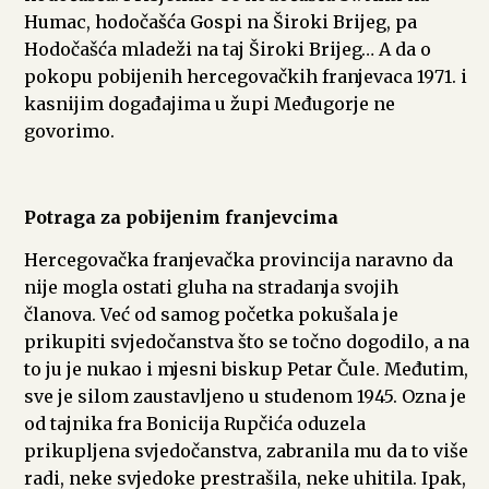
Humac, hodočašća Gospi na Široki Brijeg, pa
Hodočašća mladeži na taj Široki Brijeg… A da o
pokopu pobijenih hercegovačkih franjevaca 1971. i
kasnijim događajima u župi Međugorje ne
govorimo.
Potraga za pobijenim franjevcima
Hercegovačka franjevačka provincija naravno da
nije mogla ostati gluha na stradanja svojih
članova. Već od samog početka pokušala je
prikupiti svjedočanstva što se točno dogodilo, a na
to ju je nukao i mjesni biskup Petar Čule. Međutim,
sve je silom zaustavljeno u studenom 1945. Ozna je
od tajnika fra Bonicija Rupčića oduzela
prikupljena svjedočanstva, zabranila mu da to više
radi, neke svjedoke prestrašila, neke uhitila. Ipak,