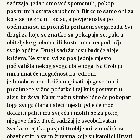
sadržaja. Jedan smo već spomenuli, pokop
posmrtnih ostataka ubijenih. Bit će to samo oni za
koje se ne zna ni tko su, a povjerenstva po
općinama su ih pronašla prilikom svoga rada. Svi
drugi za koje se zna tko su pokapaju se, pak, u
obiteljske grobnice ili kosturnice na području
svoje općine. Drugi sadržaj jesu buduće aleje
križeva. Ne znaju svi za posljednje mjesto
počivališta nekog svoga ubijenoga. Na Groblju
mira imat će mogućnost na jednom
jednoobraznom križu napisati njegovo ime i
prezime te sržne podatke i taj križ postaviti u
aleju križeva. Na taj način simbolično će pokopati
toga svoga člana i steći mjesto gdje će moći
dolaziti paliti mu svijeću i moliti se za pokoj
njegove duše. Treći sadržaj je sveobuhvatan.
Svatko onaj tko posjeti Groblje mira moći će se
obavijestiti o svim žrtvama koje su katolici Hrvati