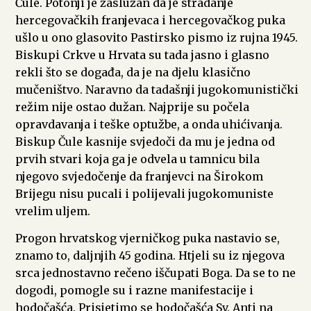
Čule. Potonji je zaslužan da je stradanje
hercegovačkih franjevaca i hercegovačkog puka
ušlo u ono glasovito Pastirsko pismo iz rujna 1945.
Biskupi Crkve u Hrvata su tada jasno i glasno
rekli što se događa, da je na djelu klasično
mučeništvo. Naravno da tadašnji jugokomunistički
režim nije ostao dužan. Najprije su počela
opravdavanja i teške optužbe, a onda uhićivanja.
Biskup Čule kasnije svjedoči da mu je jedna od
prvih stvari koja ga je odvela u tamnicu bila
njegovo svjedočenje da franjevci na Širokom
Brijegu nisu pucali i polijevali jugokomuniste
vrelim uljem.
Progon hrvatskog vjerničkog puka nastavio se,
znamo to, daljnjih 45 godina. Htjeli su iz njegova
srca jednostavno rečeno iščupati Boga. Da se to ne
dogodi, pomogle su i razne manifestacije i
hodočašća. Prisjetimo se hodočašća Sv. Anti na