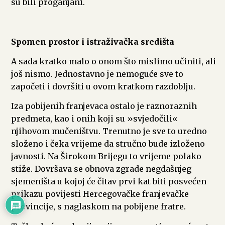
su bili proganjani.
Spomen prostor i istraživačka središta
A sada kratko malo o onom što mislimo učiniti, ali
još nismo. Jednostavno je nemoguće sve to
započeti i dovršiti u ovom kratkom razdoblju.
Iza pobijenih franjevaca ostalo je raznoraznih
predmeta, kao i onih koji su »svjedočili«
njihovom mučeništvu. Trenutno je sve to uredno
složeno i čeka vrijeme da stručno bude izloženo
javnosti. Na Širokom Brijegu to vrijeme polako
stiže. Dovršava se obnova zgrade negdašnjeg
sjemeništa u kojoj će čitav prvi kat biti posvećen
prikazu povijesti Hercegovačke franjevačke
provincije, s naglaskom na pobijene fratre.