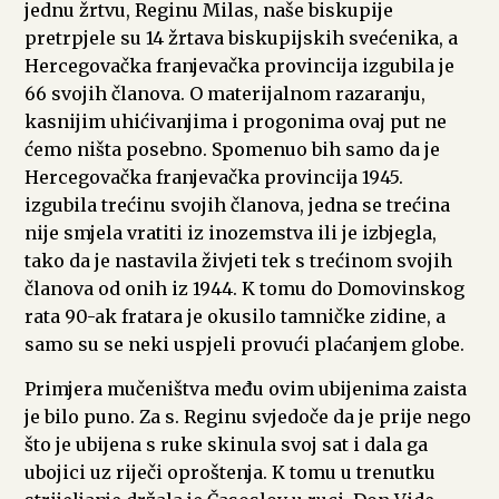
jednu žrtvu, Reginu Milas, naše biskupije
pretrpjele su 14 žrtava biskupijskih svećenika, a
Hercegovačka franjevačka provincija izgubila je
66 svojih članova. O materijalnom razaranju,
kasnijim uhićivanjima i progonima ovaj put ne
ćemo ništa posebno. Spomenuo bih samo da je
Hercegovačka franjevačka provincija 1945.
izgubila trećinu svojih članova, jedna se trećina
nije smjela vratiti iz inozemstva ili je izbjegla,
tako da je nastavila živjeti tek s trećinom svojih
članova od onih iz 1944. K tomu do Domovinskog
rata 90-ak fratara je okusilo tamničke zidine, a
samo su se neki uspjeli provući plaćanjem globe.
Primjera mučeništva među ovim ubijenima zaista
je bilo puno. Za s. Reginu svjedoče da je prije nego
što je ubijena s ruke skinula svoj sat i dala ga
ubojici uz riječi oproštenja. K tomu u trenutku