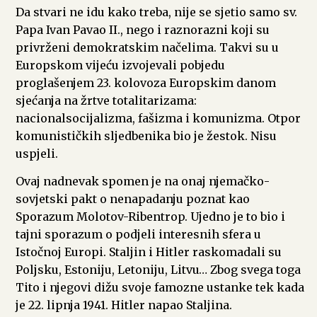
Da stvari ne idu kako treba, nije se sjetio samo sv.
Papa Ivan Pavao II., nego i raznorazni koji su
privrženi demokratskim načelima. Takvi su u
Europskom vijeću izvojevali pobjedu
proglašenjem 23. kolovoza Europskim danom
sjećanja na žrtve totalitarizama:
nacionalsocijalizma, fašizma i komunizma. Otpor
komunističkih sljedbenika bio je žestok. Nisu
uspjeli.
Ovaj nadnevak spomen je na onaj njemačko-
sovjetski pakt o nenapadanju poznat kao
Sporazum Molotov-Ribentrop. Ujedno je to bio i
tajni sporazum o podjeli interesnih sfera u
Istočnoj Europi. Staljin i Hitler raskomadali su
Poljsku, Estoniju, Letoniju, Litvu… Zbog svega toga
Tito i njegovi dižu svoje famozne ustanke tek kada
je 22. lipnja 1941. Hitler napao Staljina.