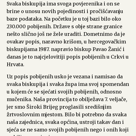
Svaka biskupija ima svoga povjerenika i on se
brine o unosu novih pojedinosti i pročišćavanju
baze podataka. Na početku je u toj bazi bilo oko
230.000 pobijenih. Države s obje strane granice
nešto slično još ne žele uraditi. Dometnimo da je
ovakav popis, naravno krišom, u hercegovačkim
biskupijama 1987. napravio biskup Pavao Žanić i
danas je to najcjelovitiji popis pobijenih u Crkvi u
Hrvata.
Uz popis pobijenih usko je vezana i namisao da
svaka biskupija i svaka župa ima svoj spomendan
u kojem će se sjećati svojih pobijenih, odnosno
mučenika. Naša provincija to obilježava 7. veljače,
jer smo Široki Brijeg proglasili središnjim
žrtvoslovnim mjestom. Bilo bi potrebno da svaka
naša zajednica, svaka općina, ustroji takav dan i
sjeća se ne samo svojih pobijenih nego i onih koji