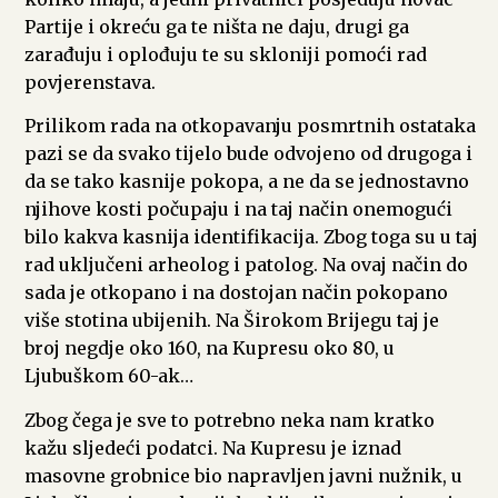
Partije i okreću ga te ništa ne daju, drugi ga
zarađuju i oplođuju te su skloniji pomoći rad
povjerenstava.
Prilikom rada na otkopavanju posmrtnih ostataka
pazi se da svako tijelo bude odvojeno od drugoga i
da se tako kasnije pokopa, a ne da se jednostavno
njihove kosti počupaju i na taj način onemogući
bilo kakva kasnija identifikacija. Zbog toga su u taj
rad uključeni arheolog i patolog. Na ovaj način do
sada je otkopano i na dostojan način pokopano
više stotina ubijenih. Na Širokom Brijegu taj je
broj negdje oko 160, na Kupresu oko 80, u
Ljubuškom 60-ak…
Zbog čega je sve to potrebno neka nam kratko
kažu sljedeći podatci. Na Kupresu je iznad
masovne grobnice bio napravljen javni nužnik, u