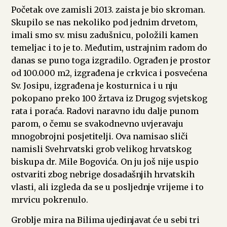
Početak ove zamisli 2013. zaista je bio skroman.
Skupilo se nas nekoliko pod jednim drvetom,
imali smo sv. misu zadušnicu, položili kamen
temeljac i to je to. Međutim, ustrajnim radom do
danas se puno toga izgradilo. Ograđen je prostor
od 100.000 m2, izgrađena je crkvica i posvećena
Sv. Josipu, izgrađena je kosturnica i u nju
pokopano preko 100 žrtava iz Drugog svjetskog
rata i poraća. Radovi naravno idu dalje punom
parom, o čemu se svakodnevno uvjeravaju
mnogobrojni posjetitelji. Ova namisao sliči
namisli Svehrvatski grob velikog hrvatskog
biskupa dr. Mile Bogovića. On ju još nije uspio
ostvariti zbog nebrige dosadašnjih hrvatskih
vlasti, ali izgleda da se u posljednje vrijeme i to
mrvicu pokrenulo.
Groblje mira na Bilima ujedinjavat će u sebi tri