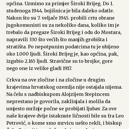
općina. Uzmimo za primjer Široki Brijeg. Do 1.
studenoga 1944. bojišnica je bila daleko odatle.
Nakon što su 7. veljače 1945. probili crtu obrane
jugokomunisti su za nekoliko dana, koliko im je
trebalo da pregaze Široki Brijeg i odu do Mostara,
napravili 330 što većih što manjih grobišta i
stratišta. Po nepotpunim podatcima tu je ubijeno
oko 1.000 ljudi. Široki Brijeg je, kao općina, pak,
izgubio 2.165 ljudi. Stravične su to brojke, gore
nego one iz velike gladi 1917.
Crkva na ove zločine i na zločine u drugim
krajevima hrvatskog ozemlja nije ostajala nijema.
Na čelu s nadbiskupom Alojzijem Stepincem
neprestano je govorila, zaklinjala i molila da
umjesto mržnje počne se probijati ljubav. Za ove
naše krajeve dvije istaknute ličnosti bile su fra Leo
Petrović, o kome smo mrvicu nešto rekli, i biskup