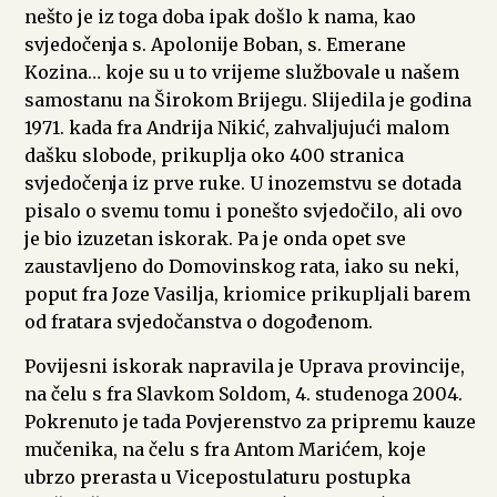
nešto je iz toga doba ipak došlo k nama, kao
svjedočenja s. Apolonije Boban, s. Emerane
Kozina… koje su u to vrijeme službovale u našem
samostanu na Širokom Brijegu. Slijedila je godina
1971. kada fra Andrija Nikić, zahvaljujući malom
dašku slobode, prikuplja oko 400 stranica
svjedočenja iz prve ruke. U inozemstvu se dotada
pisalo o svemu tomu i ponešto svjedočilo, ali ovo
je bio izuzetan iskorak. Pa je onda opet sve
zaustavljeno do Domovinskog rata, iako su neki,
poput fra Joze Vasilja, kriomice prikupljali barem
od fratara svjedočanstva o dogođenom.
Povijesni iskorak napravila je Uprava provincije,
na čelu s fra Slavkom Soldom, 4. studenoga 2004.
Pokrenuto je tada Povjerenstvo za pripremu kauze
mučenika, na čelu s fra Antom Marićem, koje
ubrzo prerasta u Vicepostulaturu postupka