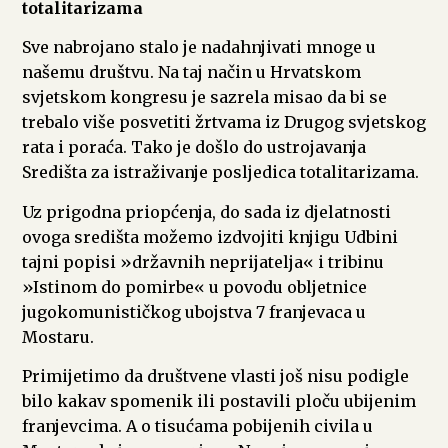
totalitarizama
Sve nabrojano stalo je nadahnjivati mnoge u
našemu društvu. Na taj način u Hrvatskom
svjetskom kongresu je sazrela misao da bi se
trebalo više posvetiti žrtvama iz Drugog svjetskog
rata i poraća. Tako je došlo do ustrojavanja
Središta za istraživanje posljedica totalitarizama.
Uz prigodna priopćenja, do sada iz djelatnosti
ovoga središta možemo izdvojiti knjigu Udbini
tajni popisi »državnih neprijatelja« i tribinu
»Istinom do pomirbe« u povodu obljetnice
jugokomunističkog ubojstva 7 franjevaca u
Mostaru.
Primijetimo da društvene vlasti još nisu podigle
bilo kakav spomenik ili postavili ploču ubijenim
franjevcima. A o tisućama pobijenih civila u