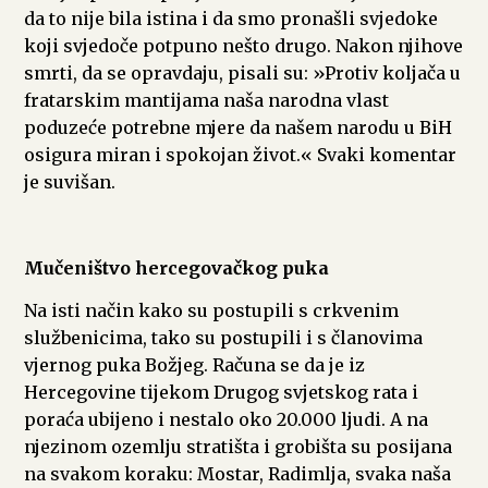
da to nije bila istina i da smo pronašli svjedoke
koji svjedoče potpuno nešto drugo. Nakon njihove
smrti, da se opravdaju, pisali su: »Protiv koljača u
fratarskim mantijama naša narodna vlast
poduzeće potrebne mjere da našem narodu u BiH
osigura miran i spokojan život.« Svaki komentar
je suvišan.
Mučeništvo hercegovačkog puka
Na isti način kako su postupili s crkvenim
službenicima, tako su postupili i s članovima
vjernog puka Božjeg. Računa se da je iz
Hercegovine tijekom Drugog svjetskog rata i
poraća ubijeno i nestalo oko 20.000 ljudi. A na
njezinom ozemlju stratišta i grobišta su posijana
na svakom koraku: Mostar, Radimlja, svaka naša