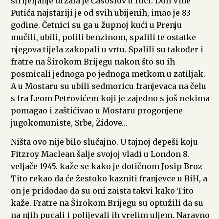
strijeljanje držala je Časoslov u ruci. Don Vide
Putića najstariji je od svih ubijenih, imao je 83
godine. Četnici su ga u župnoj kući u Prenju
mučili, ubili, polili benzinom, spalili te ostatke
njegova tijela zakopali u vrtu. Spalili su također i
fratre na Širokom Brijegu nakon što su ih
posmicali jednoga po jednoga metkom u zatiljak.
A u Mostaru su ubili sedmoricu franjevaca na čelu
s fra Leom Petrovićem koji je zajedno s još nekima
pomagao i zaštićivao u Mostaru progonjene
jugokomuniste, Srbe, Židove…
Ništa ovo nije bilo slučajno. U tajnoj depeši koju
Fitzroy Maclean šalje svojoj vladi u London 8.
veljače 1945. kaže se kako je dotičnom Josip Broz
Tito rekao da će žestoko kazniti franjevce u BiH, a
on je pridodao da su oni zaista takvi kako Tito
kaže. Fratre na Širokom Brijegu su optužili da su
na njih pucali i polijevali ih vrelim uljem. Naravno