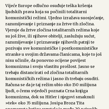
Vijeće Europe odlučno osuđuje teška kršenja
ljudskih prava koja su počinili totalitarni
komunistički režimi. Ujedno izražava suosjećanje,
razumijevanje i priznanje za žrtve tih zločina.
Vjeruje da žrtve zločina totalitarnih režima koje
su još žive, ili njihove obitelji, zaslužuju sućut,
razumijevanje i priznavanje njihovih patnji te
pozivaju sve komunističke i postkomunističke
stranke u svojim državama članicama, koje to još
nisu učinile, da ponovno ocijene povijest
komunizma i svoju vlastitu prošlost. Jasno se
trebaju distancirati od zločina totalitarnih
komunističkih režima i jasno ih trebaju osuditi.
Računa se da je taj režim ubio oko 150 milijuna
ljudi, o čemu svjedoči poznata Crna knjiga
komunizma, dok su Hitler i njegovi smaknuli
»tek« oko 35 milijuna. Josipa Broza Tita
spomenuta knjiga svrstala je među 20 najvećih