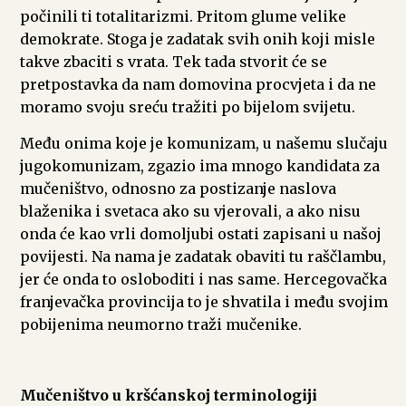
počinili ti totalitarizmi. Pritom glume velike
demokrate. Stoga je zadatak svih onih koji misle
takve zbaciti s vrata. Tek tada stvorit će se
pretpostavka da nam domovina procvjeta i da ne
moramo svoju sreću tražiti po bijelom svijetu.
Među onima koje je komunizam, u našemu slučaju
jugokomunizam, zgazio ima mnogo kandidata za
mučeništvo, odnosno za postizanje naslova
blaženika i svetaca ako su vjerovali, a ako nisu
onda će kao vrli domoljubi ostati zapisani u našoj
povijesti. Na nama je zadatak obaviti tu raščlambu,
jer će onda to osloboditi i nas same. Hercegovačka
franjevačka provincija to je shvatila i među svojim
pobijenima neumorno traži mučenike.
Mučeništvo u kršćanskoj terminologiji