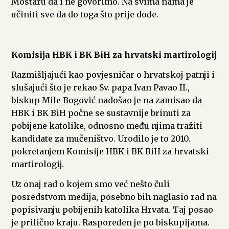
Mostaru da i ne govorimo. Na svima nama je
učiniti sve da do toga što prije dođe.
Komisija HBK i BK BiH za hrvatski martirologij
Razmišljajući kao povjesničar o hrvatskoj patnji i
slušajući što je rekao Sv. papa Ivan Pavao II.,
biskup Mile Bogović nadošao je na zamisao da
HBK i BK BiH počne se sustavnije brinuti za
pobijene katolike, odnosno među njima tražiti
kandidate za mučeništvo. Urodilo je to 2010.
pokretanjem Komisije HBK i BK BiH za hrvatski
martirologij.
Uz onaj rad o kojem smo već nešto čuli
posredstvom medija, posebno bih naglasio rad na
popisivanju pobijenih katolika Hrvata. Taj posao
je prilično kraju. Raspoređen je po biskupijama.