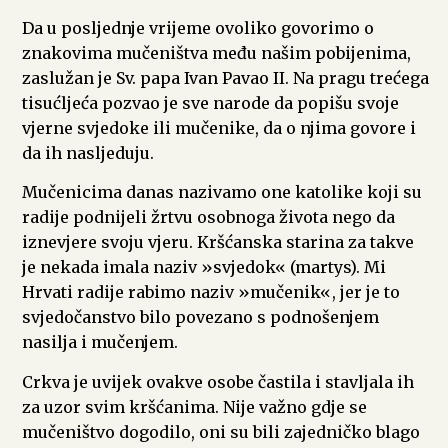
Da u posljednje vrijeme ovoliko govorimo o
znakovima mučeništva među našim pobijenima,
zaslužan je Sv. papa Ivan Pavao II. Na pragu trećega
tisućljeća pozvao je sve narode da popišu svoje
vjerne svjedoke ili mučenike, da o njima govore i
da ih nasljeduju.
Mučenicima danas nazivamo one katolike koji su
radije podnijeli žrtvu osobnoga života nego da
iznevjere svoju vjeru. Kršćanska starina za takve
je nekada imala naziv »svjedok« (martys). Mi
Hrvati radije rabimo naziv »mučenik«, jer je to
svjedočanstvo bilo povezano s podnošenjem
nasilja i mučenjem.
Crkva je uvijek ovakve osobe častila i stavljala ih
za uzor svim kršćanima. Nije važno gdje se
mučeništvo dogodilo, oni su bili zajedničko blago