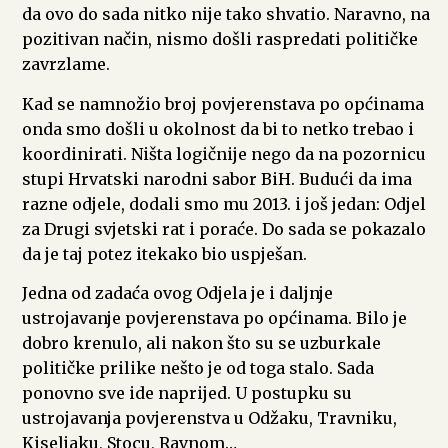
da ovo do sada nitko nije tako shvatio. Naravno, na
pozitivan način, nismo došli raspredati političke
zavrzlame.
Kad se namnožio broj povjerenstava po općinama
onda smo došli u okolnost da bi to netko trebao i
koordinirati. Ništa logičnije nego da na pozornicu
stupi Hrvatski narodni sabor BiH. Budući da ima
razne odjele, dodali smo mu 2013. i još jedan: Odjel
za Drugi svjetski rat i poraće. Do sada se pokazalo
da je taj potez itekako bio uspješan.
Jedna od zadaća ovog Odjela je i daljnje
ustrojavanje povjerenstava po općinama. Bilo je
dobro krenulo, ali nakon što su se uzburkale
političke prilike nešto je od toga stalo. Sada
ponovno sve ide naprijed. U postupku su
ustrojavanja povjerenstva u Odžaku, Travniku,
Kiseljaku, Stocu, Ravnom…