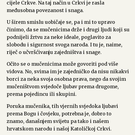
cijele Crkve. Na taj način u Crkvi je rasla
međusobna povezanost i snaga.
U širem smislu uobičaje se, pa i mi to upravo
činimo, da se mučenicima drže i drugi ljudi koji su
podnijeli žrtvu za neke ideale, poglavito za
slobodu i sigurnost svoga naroda. I tu je, naime,
riječ o učvršćivanju zajedništva i snage.
Očito se o mučenicima može govoriti pod više
vidova. No, svima im je zajedničko da nisu nikakvi
borci za neka svoja osobna prava, nego da svojim
mučeništvom svjedoče ljubav prema drugome,
prema pojedincu ili skupini.
Poruka mučenika, tih vjernih svjedoka ljubavi
prema Bogu i čovjeku, potrebna je, dobro to
znamo, današnjem svijetu pa tako i našem
hrvatskom narodu i našoj Katoličkoj Crkvi.