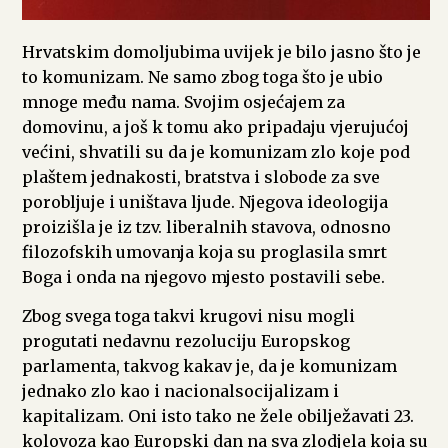
Hrvatskim domoljubima uvijek je bilo jasno što je
to komunizam. Ne samo zbog toga što je ubio
mnoge među nama. Svojim osjećajem za
domovinu, a još k tomu ako pripadaju vjerujućoj
većini, shvatili su da je komunizam zlo koje pod
plaštem jednakosti, bratstva i slobode za sve
porobljuje i uništava ljude. Njegova ideologija
proizišla je iz tzv. liberalnih stavova, odnosno
filozofskih umovanja koja su proglasila smrt
Boga i onda na njegovo mjesto postavili sebe.
Zbog svega toga takvi krugovi nisu mogli
progutati nedavnu rezoluciju Europskog
parlamenta, takvog kakav je, da je komunizam
jednako zlo kao i nacionalsocijalizam i
kapitalizam. Oni isto tako ne žele obilježavati 23.
kolovoza kao Europski dan na sva zlodjela koja su