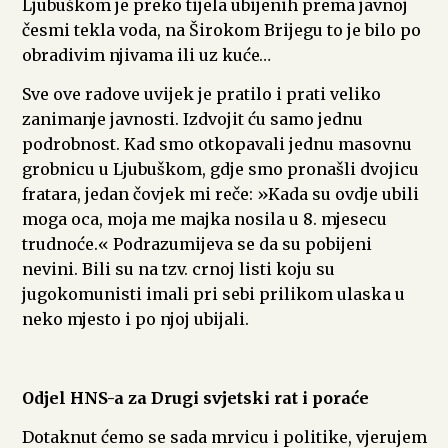
Ljubuškom je preko tijela ubijenih prema javnoj
česmi tekla voda, na Širokom Brijegu to je bilo po
obradivim njivama ili uz kuće…
Sve ove radove uvijek je pratilo i prati veliko
zanimanje javnosti. Izdvojit ću samo jednu
podrobnost. Kad smo otkopavali jednu masovnu
grobnicu u Ljubuškom, gdje smo pronašli dvojicu
fratara, jedan čovjek mi reče: »Kada su ovdje ubili
moga oca, moja me majka nosila u 8. mjesecu
trudnoće.« Podrazumijeva se da su pobijeni
nevini. Bili su na tzv. crnoj listi koju su
jugokomunisti imali pri sebi prilikom ulaska u
neko mjesto i po njoj ubijali.
Odjel HNS-a za Drugi svjetski rat i poraće
Dotaknut ćemo se sada mrvicu i politike, vjerujem