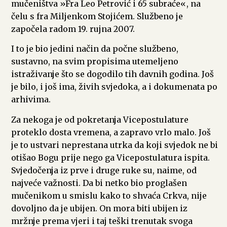
mučeništva »Fra Leo Petrović i 65 subraće«, na
čelu s fra Miljenkom Stojićem. Službeno je
započela radom 19. rujna 2007.
I to je bio jedini način da počne službeno,
sustavno, na svim propisima utemeljeno
istraživanje što se dogodilo tih davnih godina. Još
je bilo, i još ima, živih svjedoka, a i dokumenata po
arhivima.
Za nekoga je od pokretanja Vicepostulature
proteklo dosta vremena, a zapravo vrlo malo. Još
je to ustvari neprestana utrka da koji svjedok ne bi
otišao Bogu prije nego ga Vicepostulatura ispita.
Svjedočenja iz prve i druge ruke su, naime, od
najveće važnosti. Da bi netko bio proglašen
mučenikom u smislu kako to shvaća Crkva, nije
dovoljno da je ubijen. On mora biti ubijen iz
mržnje prema vjeri i taj teški trenutak svoga