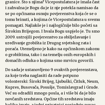
granice. Što s njima? Vicepostulatura je imala čast
i zahvalna je Bogu da je iz nje potekla namisao da
se po općinama osnuju povjerenstva koja će se o
tomu brinuti, a kojima će Vicepostulatura u svemu
pomagati. Najlakše je i najlogičnije bilo početi sa
Širokim Brijegom. I hvala Bogu uspjelo je. Tu smo
2009. ustrojili povjerenstvo za obilježavanje i
uređivanje grobišta iz Drugog svjetskog rata i
poraća. Utemeljeno je kako na općinskom zakonu
o grobištima, tako i na temelju onih europskih i
domaćih odluka o kojima smo mrvicu govorili.
Do sada je ustanovljeno 9 ovakvih povjerenstava,
za koje treba naglasiti da rade potpuno
volonterski: Široki Brijeg, Ljubuški, Čitluk, Neum,
Kupres, Busovača, Posušje, Tomislavgrad i Grude.
Već su odradili mnogo posla, a i više bi da je bilo
novčanih sredstava. Općine tih sredstava imaju
koliko imaju, a jedni privatnici posjeduju novac