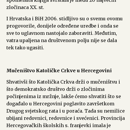
zločinaca XX. st.
I Hrvatska i BiH 2006. stidljivo su o svemu ovomu
progovorile, donijele određene uredbe i onda se
sve to uglavnom nastojalo zaboraviti. Međutim,
vatra upaljena na društvenom polju nije se dala
tek tako ugasiti.
Mučeništvo Katoličke Crkve u Hercegovini
Shvativši što Katolička Crkva drži o mučeništvu i
što demokratsko društvo drži o zločinima
počinjenima iz mržnje, lakše ćemo shvatiti što se
događalo u Hercegovini poglavito završetkom
Drugog svjetskog rata i u poraća. Tada su nemilice
ubijani redovnici, redovnice i svećenici. Provincija
Hercegovačkih školskih s. franjevki imala je