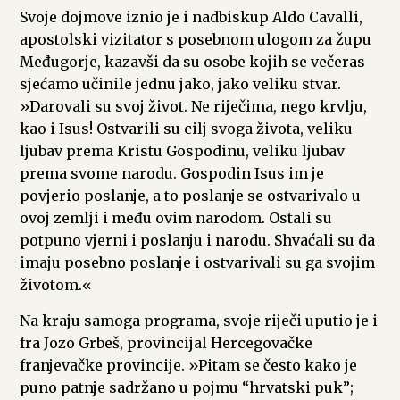
Svoje dojmove iznio je i nadbiskup Aldo Cavalli,
apostolski vizitator s posebnom ulogom za župu
Međugorje, kazavši da su osobe kojih se večeras
sjećamo učinile jednu jako, jako veliku stvar.
»Darovali su svoj život. Ne riječima, nego krvlju,
kao i Isus! Ostvarili su cilj svoga života, veliku
ljubav prema Kristu Gospodinu, veliku ljubav
prema svome narodu. Gospodin Isus im je
povjerio poslanje, a to poslanje se ostvarivalo u
ovoj zemlji i među ovim narodom. Ostali su
potpuno vjerni i poslanju i narodu. Shvaćali su da
imaju posebno poslanje i ostvarivali su ga svojim
životom.«
Na kraju samoga programa, svoje riječi uputio je i
fra Jozo Grbeš, provincijal Hercegovačke
franjevačke provincije. »Pitam se često kako je
puno patnje sadržano u pojmu “hrvatski puk”;