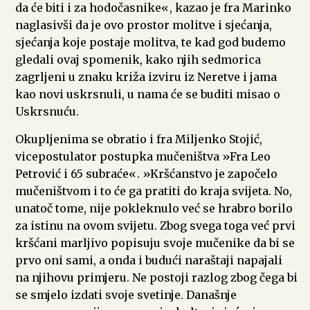
da će biti i za hodočasnike«, kazao je fra Marinko
naglasivši da je ovo prostor molitve i sjećanja,
sjećanja koje postaje molitva, te kad god budemo
gledali ovaj spomenik, kako njih sedmorica
zagrljeni u znaku križa izviru iz Neretve i jama
kao novi uskrsnuli, u nama će se buditi misao o
Uskrsnuću.
Okupljenima se obratio i fra Miljenko Stojić,
vicepostulator postupka mučeništva »Fra Leo
Petrović i 65 subraće«. »Kršćanstvo je započelo
mučeništvom i to će ga pratiti do kraja svijeta. No,
unatoč tome, nije pokleknulo već se hrabro borilo
za istinu na ovom svijetu. Zbog svega toga već prvi
kršćani marljivo popisuju svoje mučenike da bi se
prvo oni sami, a onda i budući naraštaji napajali
na njihovu primjeru. Ne postoji razlog zbog čega bi
se smjelo izdati svoje svetinje. Današnje