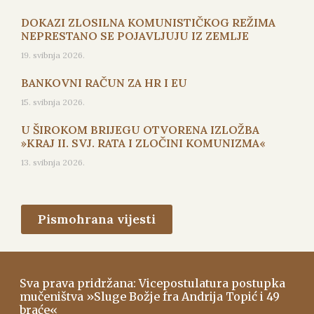
DOKAZI ZLOSILNA KOMUNISTIČKOG REŽIMA
NEPRESTANO SE POJAVLJUJU IZ ZEMLJE
19. svibnja 2026.
BANKOVNI RAČUN ZA HR I EU
15. svibnja 2026.
U ŠIROKOM BRIJEGU OTVORENA IZLOŽBA
»KRAJ II. SVJ. RATA I ZLOČINI KOMUNIZMA«
13. svibnja 2026.
Pismohrana vijesti
Sva prava pridržana: Vicepostulatura postupka
mučeništva »Sluge Božje fra Andrija Topić i 49
braće«