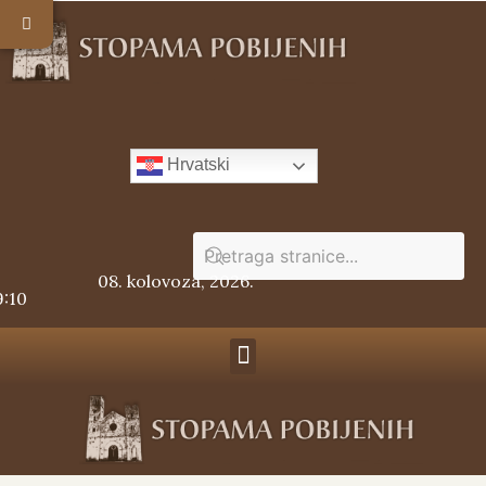
Hrvatski
08. kolovoza, 2026.
9:10