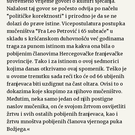
suvremeno vrijeme govori o kulturi sjećanja.
Nažalost taj govor se počesto odvija po načelu
“političke korektnosti” i prirodno je da se ne
dolazi do prave istine. Vicepostulatura postupka
mučeništva “Fra Leo Petrović i 65 subraće” u
skladu s kršćanskom duhovnošću već godinama
traga za punom istinom ma kakva ona bila o
pobijenim članovima Hercegovačke franjevačke
provincije. Tako i za istinom o ovoj sedmorici
kojima danas otkrivamo ovaj spomenik. Teško je
u ovome trenutku sada reći tko će od 66 ubijenih
franjevaca biti uzdignut na čast oltara. Ovisi to o
dokazima koje skupimo za njihovo mučeništvo.
Međutim, neka samo jedan od njih postigne
naslov mučenika, on će svojom žrtvom osvijetliti
žrtvu i svih ostalih pobijenih franjevaca, kao i
žrtvu mnoštva pobijenih članova vjernoga puka
Božjega.«