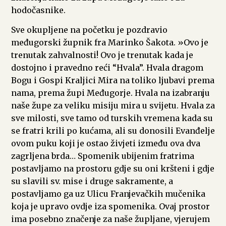
hodočasnike.
Sve okupljene na početku je pozdravio
međugorski župnik fra Marinko Šakota. »Ovo je
trenutak zahvalnosti! Ovo je trenutak kada je
dostojno i pravedno reći “Hvala”. Hvala dragom
Bogu i Gospi Kraljici Mira na toliko ljubavi prema
nama, prema župi Međugorje. Hvala na izabranju
naše župe za veliku misiju mira u svijetu. Hvala za
sve milosti, sve tamo od turskih vremena kada su
se fratri krili po kućama, ali su donosili Evanđelje
ovom puku koji je ostao živjeti između ova dva
zagrljena brda… Spomenik ubijenim fratrima
postavljamo na prostoru gdje su oni kršteni i gdje
su slavili sv. mise i druge sakramente, a
postavljamo ga uz Ulicu Franjevačkih mučenika
koja je upravo ovdje iza spomenika. Ovaj prostor
ima posebno značenje za naše župljane, vjerujem