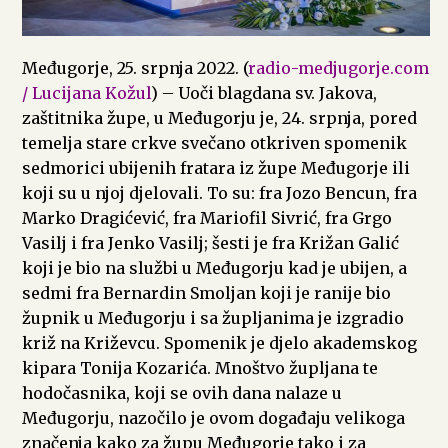
Međugorje, 25. srpnja 2022. (
radio-medjugorje.com
/ Lucijana Kožul
) – Uoči blagdana sv. Jakova,
zaštitnika župe, u Međugorju je, 24. srpnja, pored
temelja stare crkve svečano otkriven spomenik
sedmorici ubijenih fratara iz župe Međugorje ili
koji su u njoj djelovali. To su: fra Jozo Bencun, fra
Marko Dragićević, fra Mariofil Sivrić, fra Grgo
Vasilj i fra Jenko Vasilj; šesti je fra Križan Galić
koji je bio na službi u Međugorju kad je ubijen, a
sedmi fra Bernardin Smoljan koji je ranije bio
župnik u Međugorju i sa župljanima je izgradio
križ na Križevcu. Spomenik je djelo akademskog
kipara Tonija Kozarića. Mnoštvo župljana te
hodočasnika, koji se ovih dana nalaze u
Međugorju, nazočilo je ovom događaju velikoga
značenja kako za župu Međugorje tako i za