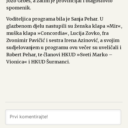
Jozo Grbeš, a zatim je provincijal i blagoslovio
spomenik.
Voditeljica programa bila je Sanja Pehar. U
glazbenom djelu nastupili su ženska klapa »Mir«,
muška klapa »Concordia«, Lucija Zovko, fra
Zvonimir Pavičić i sestra Irena Azinović, a svojim
sudjelovanjem u programu ovu večer su uveličali i
Robert Pehar, te članovi HKUD »Sveti Marko –
Vionica« i HKUD Šurmanci.