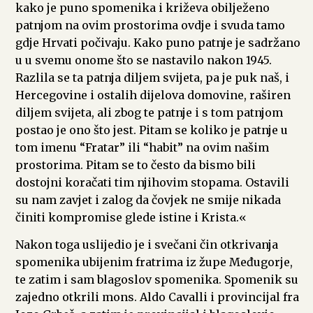
kako je puno spomenika i križeva obilježeno
patnjom na ovim prostorima ovdje i svuda tamo
gdje Hrvati počivaju. Kako puno patnje je sadržano
u u svemu onome što se nastavilo nakon 1945.
Razlila se ta patnja diljem svijeta, pa je puk naš, i
Hercegovine i ostalih dijelova domovine, raširen
diljem svijeta, ali zbog te patnje i s tom patnjom
postao je ono što jest. Pitam se koliko je patnje u
tom imenu “Fratar” ili “habit” na ovim našim
prostorima. Pitam se to često da bismo bili
dostojni koračati tim njihovim stopama. Ostavili
su nam zavjet i zalog da čovjek ne smije nikada
činiti kompromise glede istine i Krista.«
Nakon toga uslijedio je i svečani čin otkrivanja
spomenika ubijenim fratrima iz župe Međugorje,
te zatim i sam blagoslov spomenika. Spomenik su
zajedno otkrili mons. Aldo Cavalli i provincijal fra