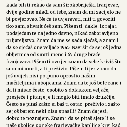
kada bih ti rekao da sam širokobriješki franjevac,
dvije godine mlađi od tebe, znam da mi zacijelo ne
bi povjerovao. Ne ću te uvjeravati, niti ti govoriti
tko sam, shvatit ćeš sam. Pišem ti, dakle, iz raja i
podsjećam te na jedno davno, nikad zaboravljeno
prijateljstvo. Znam da me se sada sjećaš, a znam i
da se sjećaš one veljače 1945. Navršit će se još jedna
obljetnica od smrti mene i 65 druge braće
franjevaca. Pišem ti ovo jer znam da sebe kriviš što
smo mi umrli, a ti preživio. Pišem ti jer znam da
još uvijek nisi potpuno oprostio našim
mučiteljima i ubojicama. Znam da te još bole rane i
da ti misao često, osobito s dolaskom veljače,
presječe i pitanje je li moglo biti imalo drukčije.
Često se pitaš zašto si baš ti ostao, preživio i zašto
se još barem neki nisu spasili? Znam da jesi,
dobro te poznajem. Znam i da se pitaš sjete li se
naše ubojice poneke franjevačke kapljice krvi kad