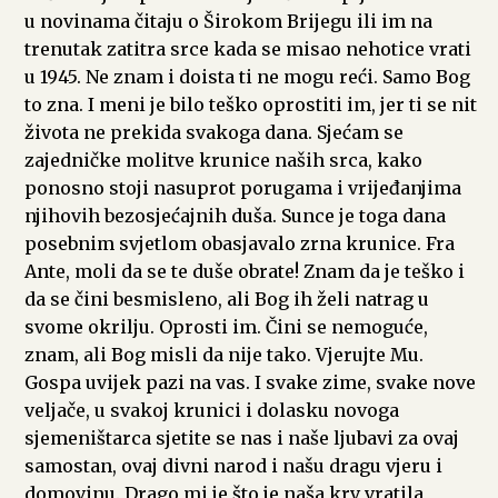
u novinama čitaju o Širokom Brijegu ili im na
trenutak zatitra srce kada se misao nehotice vrati
u 1945. Ne znam i doista ti ne mogu reći. Samo Bog
to zna. I meni je bilo teško oprostiti im, jer ti se nit
života ne prekida svakoga dana. Sjećam se
zajedničke molitve krunice naših srca, kako
ponosno stoji nasuprot porugama i vrijeđanjima
njihovih bezosjećajnih duša. Sunce je toga dana
posebnim svjetlom obasjavalo zrna krunice. Fra
Ante, moli da se te duše obrate! Znam da je teško i
da se čini besmisleno, ali Bog ih želi natrag u
svome okrilju. Oprosti im. Čini se nemoguće,
znam, ali Bog misli da nije tako. Vjerujte Mu.
Gospa uvijek pazi na vas. I svake zime, svake nove
veljače, u svakoj krunici i dolasku novoga
sjemeništarca sjetite se nas i naše ljubavi za ovaj
samostan, ovaj divni narod i našu dragu vjeru i
domovinu. Drago mi je što je naša krv vratila