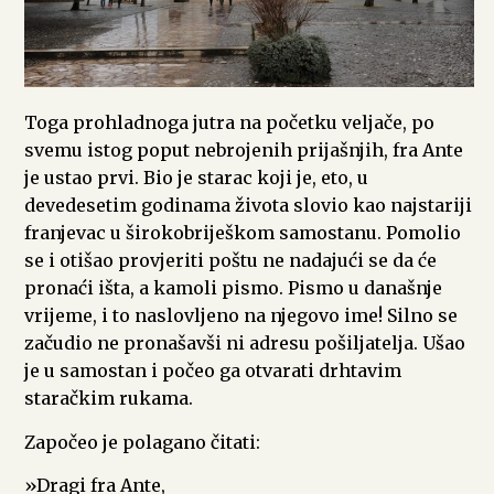
Toga prohladnoga jutra na početku veljače, po
svemu istog poput nebrojenih prijašnjih, fra Ante
je ustao prvi. Bio je starac koji je, eto, u
devedesetim godinama života slovio kao najstariji
franjevac u širokobriješkom samostanu. Pomolio
se i otišao provjeriti poštu ne nadajući se da će
pronaći išta, a kamoli pismo. Pismo u današnje
vrijeme, i to naslovljeno na njegovo ime! Silno se
začudio ne pronašavši ni adresu pošiljatelja. Ušao
je u samostan i počeo ga otvarati drhtavim
staračkim rukama.
Započeo je polagano čitati:
»Dragi fra Ante,