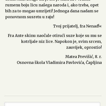
rumenu boju licu našega naroda i, ako treba, opet
bih za to mogao umrijeti! Jednoga dana nadam se
ponovnom susretu u raju!
Tvoj prijatelj, fra Nenad!«
Fra Ante skinu naočale otirući suze koje su mu se
kotrljale niz lice. Napokon je, svim srcem,
zauvijek, oprostio!
Matea Previšić, 8. r.
Osnovna škola Vladimira Pavlovića, Čapljina