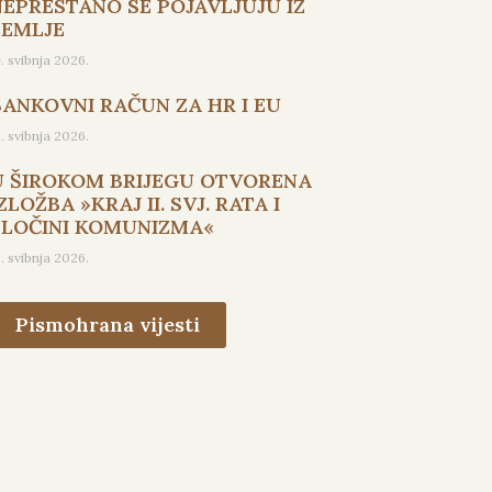
NEPRESTANO SE POJAVLJUJU IZ
ZEMLJE
9. svibnja 2026.
BANKOVNI RAČUN ZA HR I EU
5. svibnja 2026.
U ŠIROKOM BRIJEGU OTVORENA
ZLOŽBA »KRAJ II. SVJ. RATA I
ZLOČINI KOMUNIZMA«
3. svibnja 2026.
Pismohrana vijesti