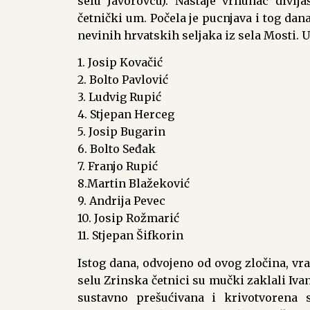
selu Javorovcu). Nastaje vrhunac divlja
četnički um. Počela je pucnjava i tog dana
nevinih hrvatskih seljaka iz sela Mosti. 
1. Josip Kovačić
2. Bolto Pavlović
3. Ludvig Rupić
4. Stjepan Herceg
5. Josip Bugarin
6. Bolto Seđak
7. Franjo Rupić
8.Martin Blažeković
9. Andrija Pevec
10. Josip Rožmarić
11. Stjepan Šifkorin
Istog dana, odvojeno od ovog zločina, vra
selu Zrinska četnici su mučki zaklali Iva
sustavno prešućivana i krivotvorena