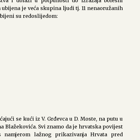
štva i dolazi u potpunosti do izražaja bolesni
 ubijena je veća skupina ljudi tj. 11 nenaoružanih
Ubijeni su redoslijedom:
ćajući se kući iz V. Grđevca u D. Moste, na putu u
na Blažekovića. Svi znamo da je hrvatska povijest
 s namjerom lažnog prikazivanja Hrvata pred