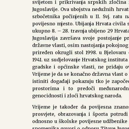
svijetom i prikrivanja srpskih zločina
Jugoslavije. Ova ubojstva nedužnih hrvats
srbočetnika počinjenih u II. Svj. ratu
povijesno mjesto. Ubijanja Hrvata civila se
ukupno 8. – 28. travnja ubijeno 29 Hrvata
Jugoslavija završava svoje postojanje p
državne vlasti, osim nastojanja pokojnog 
priređen okrugli stol 1998. u Bjelovaru
1941. uz sudjelovanje Hrvatskog instituta 
gradske i općinske vlasti, ne pridaju
Vrijeme je da se konačno državna vlast o
istiniti događaji pokazuju tko je započe
prostorima i to predoči međunarodno
genocidnosti i zloći hrvatskog naroda.
Vrijeme je također da povijesna znanos
prosvjete, obrazovanja i športa potrud
odnosno u školske povijesne udžbenike o
spomenika govori o odnosu Titove Jugos