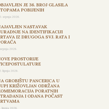
BJAVLJEN JE 36. BROJ GLASILA
STOPAMA POBIJENIH
0. srpnja 2026.
NAJAVLJEN NASTAVAK
SURADNJE NA IDENTIFIKACIJI
ŽRTAVA IZ DRUGOGA SVJ. RATA I
PORAĆA
. srpnja 2026.
NOVE PROSTORIJE
VICEPOSTULATURE
2. lipnja 2026.
NA GROBIŠTU PANCERICA U
ŽUPI KRIŽOVLJAN ODRŽANA
KOMEMORACIJA PORATNIH
STRADANJA I ODANA POČAST
ŽRTVAMA
5. lipnja 2026.