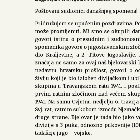
Poštovani sudionici današnjeg spomena!
Pridružujem se upućenim pozdravima. Povi
može promijeniti. Mi smo se okupili dan
govori istinu o presudnim i sudbonosn
spomenika govore o jugoslavenskim zloči
dio Kraljevine, a 2. Titove Jugoslavije
značaja ne samo za ovaj naš bjelovarski k
nedavnu hrvatsku prošlost, govori o o
življu koji je bio izložen divljačkom i u
skupina u Travanjskom ratu 1941. i posli
prvim ratnim zločinom nad većom skupi
1941. Na samu Cvjetnu nedjelju 6. travnja
Svj. rat, ratnim sukobom između Njemačke i
druge strane. Bjelovar je tada bio jako v
divizije s 3 puka, odnosno pukovnije (108., 
tadašnje jugo – vojske.