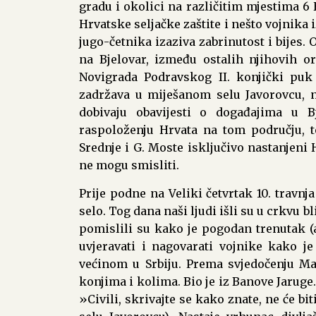
gradu i okolici na različitim mjestima 6 
Hrvatske seljačke zaštite i nešto vojnika 
jugo-četnika izaziva zabrinutost i bijes. O
na Bjelovar, između ostalih njihovih o
Novigrada Podravskog II. konjički puk
zadržava u miješanom selu Javorovcu, n
dobivaju obavijesti o događajima u 
raspoloženju Hrvata na tom području, t
Srednje i G. Moste isključivo nastanjeni 
ne mogu smisliti.
Prije podne na Veliki četvrtak 10. travnj
selo. Tog dana naši ljudi išli su u crkvu bl
pomislili su kako je pogodan trenutak (
uvjeravati i nagovarati vojnike kako je
većinom u Srbiju. Prema svjedočenju Mar
konjima i kolima. Bio je iz Banove Jaruge
»Civili, skrivajte se kako znate, ne će bi