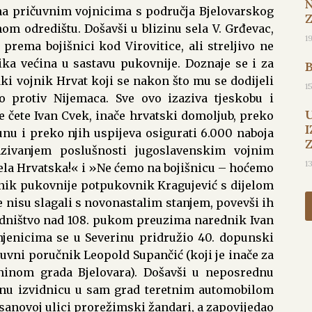
na pričuvnim vojnicima s područja Bjelovarskog
 odredištu. Došavši u blizinu sela V. Grđevac,
1
 prema bojišnici kod Virovitice, ali streljivo ne
lika većina u sastavu pukovnije. Doznaje se i za
vaki vojnik Hrvat koji se nakon što mu se dodijeli
1
io protiv Nijemaca. Sve ovo izaziva tjeskobu i
 čete Ivan Cvek, inače hrvatski domoljub, preko
I
nu i preko njih uspijeva osigurati 6.000 naboja
azivanjem poslušnosti jugoslavenskim vojnim
1
la Hrvatska!« i »Ne ćemo na bojišnicu – hoćemo
dnik pukovnije potpukovnik Kragujević s dijelom
se nisu slagali s novonastalim stanjem, povevši ih
edništvo nad 108. pukom preuzima narednik Ivan
njenicima se u Severinu pridružio 40. dopunski
ičuvni poručnik Leopold Supančić (koji je inače za
ninom grada Bjelovara). Došavši u neposrednu
ojnu izvidnicu u sam grad teretnim automobilom
sanovoj ulici prorežimski žandari, a zapovijedao