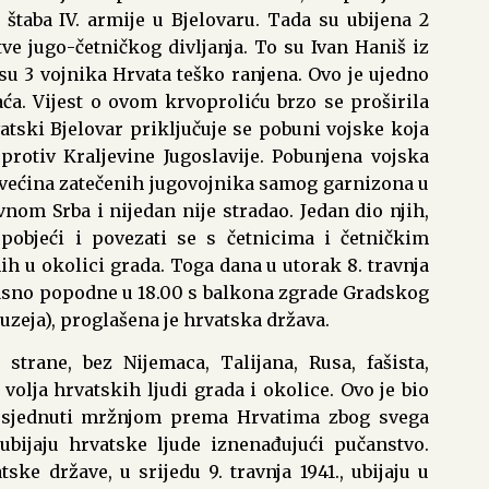
štaba IV. armije u Bjelovaru. Tada su ubijena 2
ve jugo-četničkog divljanja. To su Ivan Haniš iz
su 3 vojnika Hrvata teško ranjena. Ovo je ujedno
raća. Vijest o ovom krvoproliću brzo se proširila
atski Bjelovar priključuje se pobuni vojske koja
protiv Kraljevine Jugoslavije. Pobunjena vojska
a većina zatečenih jugovojnika samog garnizona u
avnom Srba i nijedan nije stradao. Jedan dio njih,
e pobjeći i povezati se s četnicima i četničkim
h u okolici grada. Toga dana u utorak 8. travnja
 kasno popodne u 18.00 s balkona zgrade Gradskog
zeja), proglašena je hrvatska država.
strane, bez Nijemaca, Talijana, Rusa, fašista,
 volja hrvatskih ljudi grada i okolice. Ovo je bio
 Opsjednuti mržnjom prema Hrvatima zbog svega
bijaju hrvatske ljude iznenađujući pučanstvo.
ke države, u srijedu 9. travnja 1941., ubijaju u