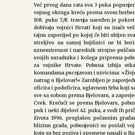
Već prvog dana rata sva 3 puka popunje
vojnog okruga kreću prema svom borbenom
108. puku 7./8. travnja naređen je pokret
dobivaju vojnici Hrvati koji su inače ve
tajnu zapovijed po kojoj će biti ubijen s
streljivo na samoj bojišnici ne bi bor
uznemirenost i narednik strojno-puščane
svojih suradnika i kolega priprema pobu
za vojnike Hrvate. Pobuna izbija otk
komandama pucnjavom i uzvicima: »Živje
natrag u Bjelovar!« Zarobljen je zapovje
oficira i podoficira, uglavnom Srba koji 
sve sa sobom prema Bjelovaru, a zapovj
Cvek. Krećući se prema Bjelovaru, pobu
puk i neki dijelovi 42. puka, a vodi ih pr
života 1996. proglašen počasnim građa
blizinu grada, pobunjenici su poslali v
koju su bez poziva i opomene napali u Ru