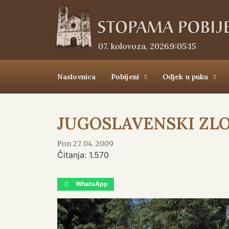
07. kolovoza, 2026.
9:05:16
Naslovnica
Pobijeni
Odjek u puku
JUGOSLAVENSKI ZLO
Pon 27. 04. 2009
Čitanja:
1.570
WhatsApp