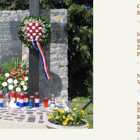
O
2
1
2
1