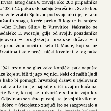
Hrvata. Istog dana 9. travnja oko 200 pripadnika
iz 108. i 42. puka oslobađaju Garešnicu. Sve to kod
ni žele vratiti Bjelovar pod svoje okrilje, te tako
ružanih snaga, kreće preko Bilogore iz smjera
 »Car Dušan Silni« iz Virovitice. Nakratko se
edaleko D. Mostiju, gdje od svojih pouzdanika
Bjelovaru – proglašenju hrvatske države – i
e produžuju noćiti u selo D. Moste, koji su uz
Hrvatima i koje pročetnički krvoloci iz tog puka
a 1941. pronio se glas kako konjički puk napušta
izu koje su bili ti jugo-vojnici. Neki od naših ljudi
a kako bi pomogli hrvatskoj državi u Bjelovaru)
 rat zlo te im je najbolje otići svojim kućama,
te Sarić, k njoj se u dvorište sklonio vojnik s
. Odjednom se začuo pucanj i taj je vojnik viknuo:
ti dobro!« (vjerojatno znajući što se razgovaralo u