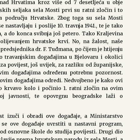
 nad Hrvatima kroz više od 7 desetljeća u obje
kih seljaka sela Mosti prvi su ratni zločin i to
 na području Hrvatske. Zbog toga su sela Mosti
 nastavljaju i poslije 10. travnja 1941., te je tako
, a do konca svibnja još petero. Tako Kraljevina
rolijevanjem hrvatske krvi. No, na žalost, naše
predsjednika dr. F. Tuđmana, po čijem je htijenju
 o travanjskim događajima u Bjelovaru i okolici
za povijest, još uvijek, za razliku od županijske,
 ovim događajima određenu potrebnu pozornost.
 ovim događajima odredi. Nedvojbeno je kako ovi
o krvavo kolo i počinio 1. ratni zločin na ovim
j javnosti, te opovrgnu beogradske laži o
t izuči i obradi ove događaje, a Ministarstvo
i se ove događaje uvrstiti u nastavni program,
d osnovne škole do studija povijesti. Drugi dio
lavije prema hrvatskom narodu iz sela Mosti, a