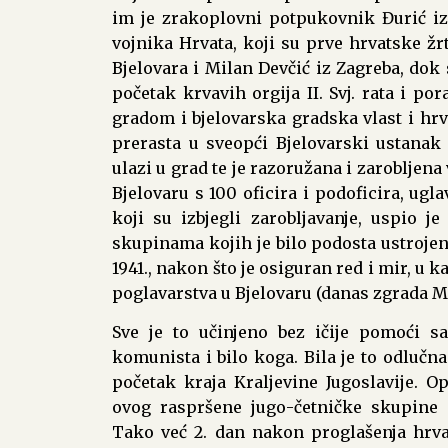
im je zrakoplovni potpukovnik Đurić iz 
vojnika Hrvata, koji su prve hrvatske žrt
Bjelovara i Milan Devčić iz Zagreba, dok 
početak krvavih orgija II. Svj. rata i po
gradom i bjelovarska gradska vlast i hrv
prerasta u sveopći Bjelovarski ustanak 
ulazi u grad te je razoružana i zarobljen
Bjelovaru s 100 oficira i podoficira, ugl
koji su izbjegli zarobljavanje, uspio j
skupinama kojih je bilo podosta ustrojeni
1941., nakon što je osiguran red i mir, u
poglavarstva u Bjelovaru (danas zgrada Mu
Sve je to učinjeno bez ičije pomoći sa 
komunista i bilo koga. Bila je to odlučna
početak kraja Kraljevine Jugoslavije.
ovog raspršene jugo-četničke skupine u
Tako već 2. dan nakon proglašenja hrvats