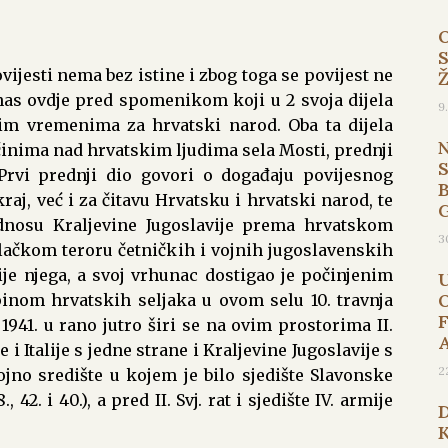
jesti nema bez istine i zbog toga se povijest ne
as ovdje pred spomenikom koji u 2 svoja dijela
9
im vremenima za hrvatski narod. Oba ta dijela
nima nad hrvatskim ljudima sela Mosti, prednji
. Prvi prednji dio govori o događaju povijesnog
B
raj, već i za čitavu Hrvatsku i hrvatski narod, te
dnosu Kraljevine Jugoslavije prema hrvatskom
3
bilačkom teroru četničkih i vojnih jugoslavenskih
je njega, a svoj vrhunac dostigao je počinjenim
nom hrvatskih seljaka u ovom selu 10. travnja
 1941. u rano jutro širi se na ovim prostorima II.
 Italije s jedne strane i Kraljevine Jugoslavije s
2
ojno središte u kojem je bilo sjedište Slavonske
42. i 40.), a pred II. Svj. rat i sjedište IV. armije