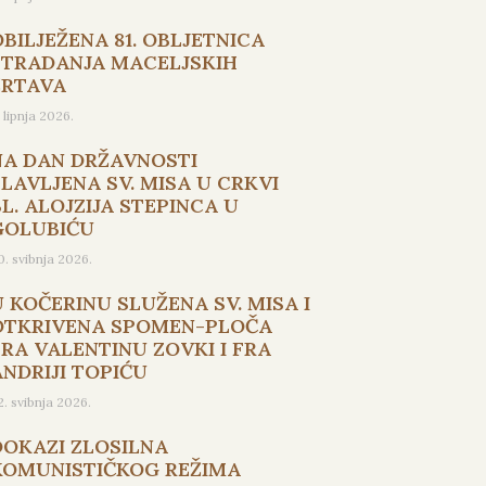
OBILJEŽENA 81. OBLJETNICA
STRADANJA MACELJSKIH
ŽRTAVA
. lipnja 2026.
NA DAN DRŽAVNOSTI
SLAVLJENA SV. MISA U CRKVI
L. ALOJZIJA STEPINCA U
GOLUBIĆU
0. svibnja 2026.
U KOČERINU SLUŽENA SV. MISA I
OTKRIVENA SPOMEN-PLOČA
FRA VALENTINU ZOVKI I FRA
ANDRIJI TOPIĆU
2. svibnja 2026.
DOKAZI ZLOSILNA
KOMUNISTIČKOG REŽIMA