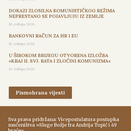
DOKAZI ZLOSILNA KOMUNISTIČKOG REŽIMA
NEPRESTANO SE POJAVLJUJU IZ ZEMLJE
19. svibnja 2026.
BANKOVNI RAČUN ZA HR I EU
15. svibnja 2026.
U ŠIROKOM BRIJEGU OTVORENA IZLOŽBA
»KRAJ II. SVJ. RATA I ZLOČINI KOMUNIZMA«
13. svibnja 2026.
Pismohrana vijesti
Sva prava pridržana: Vicepostulatura postupka
mučeništva »Sluge Božje fra Andrija Topić i 49
braće«