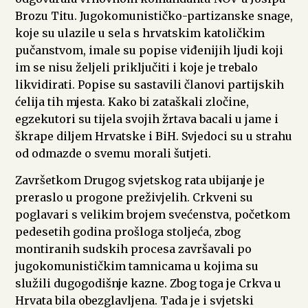
Brozu Titu. Jugokomunističko-partizanske snage,
koje su ulazile u sela s hrvatskim katoličkim
pučanstvom, imale su popise viđenijih ljudi koji
im se nisu željeli priključiti i koje je trebalo
likvidirati. Popise su sastavili članovi partijskih
ćelija tih mjesta. Kako bi zataškali zločine,
egzekutori su tijela svojih žrtava bacali u jame i
škrape diljem Hrvatske i BiH. Svjedoci su u strahu
od odmazde o svemu morali šutjeti.
Završetkom Drugog svjetskog rata ubijanje je
preraslo u progone preživjelih. Crkveni su
poglavari s velikim brojem svećenstva, početkom
pedesetih godina prošloga stoljeća, zbog
montiranih sudskih procesa završavali po
jugokomunističkim tamnicama u kojima su
služili dugogodišnje kazne. Zbog toga je Crkva u
Hrvata bila obezglavljena. Tada je i svjetski