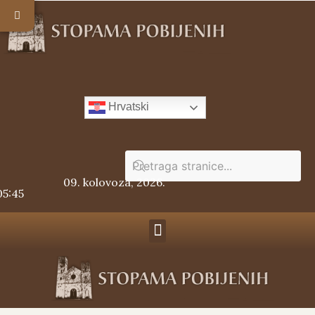
Hrvatski
09. kolovoza, 2026.
05:45