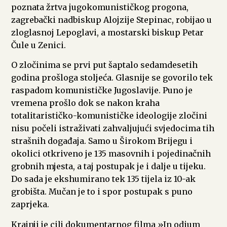
poznata žrtva jugokomunističkog progona,
zagrebački nadbiskup Alojzije Stepinac, robijao u
zloglasnoj Lepoglavi, a mostarski biskup Petar
Čule u Zenici.
O zločinima se prvi put šaptalo sedamdesetih
godina prošloga stoljeća. Glasnije se govorilo tek
raspadom komunističke Jugoslavije. Puno je
vremena prošlo dok se nakon kraha
totalitarističko-komunističke ideologije zločini
nisu počeli istraživati zahvaljujući svjedocima tih
strašnih događaja. Samo u Širokom Brijegu i
okolici otkriveno je 135 masovnih i pojedinačnih
grobnih mjesta, a taj postupak je i dalje u tijeku.
Do sada je ekshumirano tek 135 tijela iz 10-ak
grobišta. Mučan je to i spor postupak s puno
zaprjeka.
Krajnji je cilj dokumentarnog filma »In odium