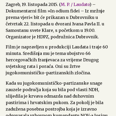
Zagreb, 19. listopada 2015. (
M. P. / Laudato
) –
Dokumentarni film »In odium fidei – Iz mržnje
prema vjeri« bit će prikazan u Dubrovniku u
četvrtak 22. listopada u dvorani Ivana Pavla II. u
Samostanu svete Klare, s početkom u 19.00.
Organizator je HDPZ, podružnica Dubrovnik.
Film je napravljen u produkciji Laudata i traje 60
minuta. Središnja mu je tema ubojstvo 66
hercegovačkih franjevaca za vrijeme Drugog
svjetskog rata i poraća. Oni su žrtve
jugokomunističko-partizanskih zločina.
Kada su jugokomunističko-partizanske snage
zauzele područja koja su bila pod vlasti NDH,
slijedila je krvava odmazda nad duhovnim
pastirima i hrvatskim pukom. Za pokolj je bila
zadužena posebna postrojba koja je izravno
odgovarala vrhovnom komandantu NOV-a Josipu