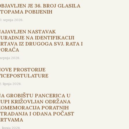
BJAVLJEN JE 36. BROJ GLASILA
STOPAMA POBIJENIH
0. srpnja 2026.
NAJAVLJEN NASTAVAK
SURADNJE NA IDENTIFIKACIJI
ŽRTAVA IZ DRUGOGA SVJ. RATA I
PORAĆA
. srpnja 2026.
NOVE PROSTORIJE
VICEPOSTULATURE
2. lipnja 2026.
NA GROBIŠTU PANCERICA U
ŽUPI KRIŽOVLJAN ODRŽANA
KOMEMORACIJA PORATNIH
STRADANJA I ODANA POČAST
ŽRTVAMA
5. lipnja 2026.