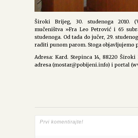
Široki Brijeg, 30. studenoga 2010. (
mučeništva »Fra Leo Petrović i 65 subra
studenoga. Od tada do jučer, 29. studeno
raditi punom parom. Stoga objavljujemo 
Adresa: Kard. Stepinca 14, 88220 Široki Br
adresa (mostar@pobijeni.info) i portal (ww