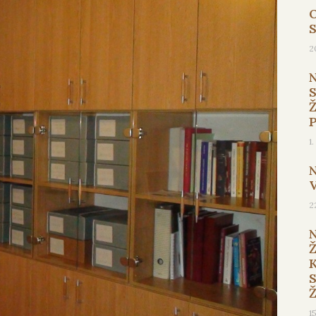
O
2
1
2
1