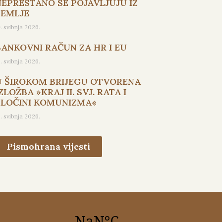
NEPRESTANO SE POJAVLJUJU IZ
ZEMLJE
9. svibnja 2026.
BANKOVNI RAČUN ZA HR I EU
5. svibnja 2026.
U ŠIROKOM BRIJEGU OTVORENA
ZLOŽBA »KRAJ II. SVJ. RATA I
ZLOČINI KOMUNIZMA«
3. svibnja 2026.
Pismohrana vijesti