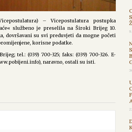
Vicepostulatura) – Vicepostulatura postupka
će« službeno je preselila na Široki Brijeg 10.
9
ga, dovršavani su svi preduvjeti da mogne početi
promijenjene, korisne podatke.
ijeg; tel.: (039) 700-325; faks: (039) 700-326. E-
B
w.pobijeni.info), naravno, ostali su isti.
3
2