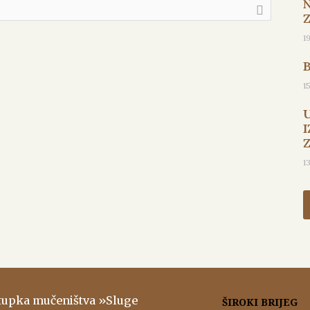
1
1
I
1
stupka mučeništva »Sluge