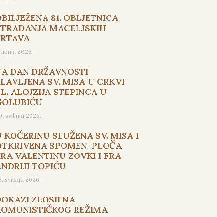
OBILJEŽENA 81. OBLJETNICA
STRADANJA MACELJSKIH
ŽRTAVA
. lipnja 2026.
NA DAN DRŽAVNOSTI
SLAVLJENA SV. MISA U CRKVI
L. ALOJZIJA STEPINCA U
GOLUBIĆU
0. svibnja 2026.
U KOČERINU SLUŽENA SV. MISA I
OTKRIVENA SPOMEN-PLOČA
FRA VALENTINU ZOVKI I FRA
ANDRIJI TOPIĆU
2. svibnja 2026.
DOKAZI ZLOSILNA
KOMUNISTIČKOG REŽIMA