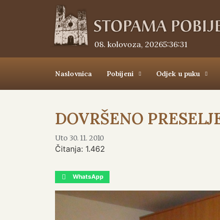
08. kolovoza, 2026.
5:36:32
Naslovnica
Pobijeni
Odjek u puku
DOVRŠENO PRESELJE
Uto 30. 11. 2010
Čitanja:
1.462
WhatsApp