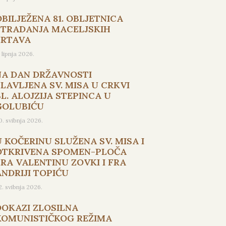
OBILJEŽENA 81. OBLJETNICA
STRADANJA MACELJSKIH
ŽRTAVA
. lipnja 2026.
NA DAN DRŽAVNOSTI
SLAVLJENA SV. MISA U CRKVI
L. ALOJZIJA STEPINCA U
GOLUBIĆU
0. svibnja 2026.
U KOČERINU SLUŽENA SV. MISA I
OTKRIVENA SPOMEN-PLOČA
FRA VALENTINU ZOVKI I FRA
ANDRIJI TOPIĆU
2. svibnja 2026.
DOKAZI ZLOSILNA
KOMUNISTIČKOG REŽIMA