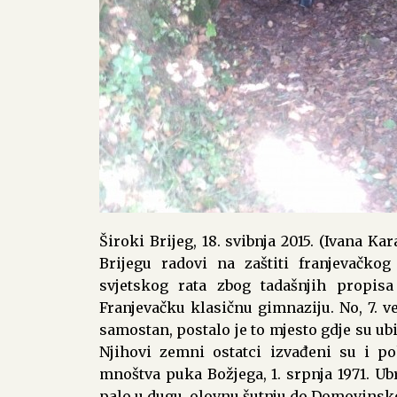
Široki Brijeg, 18. svibnja 2015. (Ivana Ka
Brijegu radovi na zaštiti franjevačko
svjetskog rata zbog tadašnjih propisa 
Franjevačku klasičnu gimnaziju. No, 7. ve
samostan, postalo je to mjesto gdje su ubi
Njihovi zemni ostatci izvađeni su i p
mnoštva puka Božjega, 1. srpnja 1971. Ub
palo u dugu, olovnu šutnju do Domovinsko