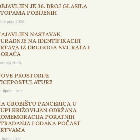
BJAVLJEN JE 36. BROJ GLASILA
STOPAMA POBIJENIH
0. srpnja 2026.
NAJAVLJEN NASTAVAK
SURADNJE NA IDENTIFIKACIJI
ŽRTAVA IZ DRUGOGA SVJ. RATA I
PORAĆA
. srpnja 2026.
NOVE PROSTORIJE
VICEPOSTULATURE
2. lipnja 2026.
NA GROBIŠTU PANCERICA U
ŽUPI KRIŽOVLJAN ODRŽANA
KOMEMORACIJA PORATNIH
STRADANJA I ODANA POČAST
ŽRTVAMA
5. lipnja 2026.