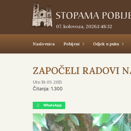
07. kolovoza, 2026.
1:48:32
Naslovnica
Pobijeni
Odjek u puku
ZAPOČELI RADOVI N
Uto 19. 05. 2015
Čitanja:
1.300
WhatsApp