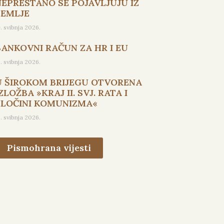
NEPRESTANO SE POJAVLJUJU IZ
ZEMLJE
9. svibnja 2026.
BANKOVNI RAČUN ZA HR I EU
5. svibnja 2026.
U ŠIROKOM BRIJEGU OTVORENA
ZLOŽBA »KRAJ II. SVJ. RATA I
ZLOČINI KOMUNIZMA«
3. svibnja 2026.
Pismohrana vijesti