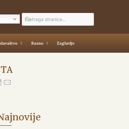
zdavaštvo
Razno
Zaglavlje
ŠTA
Najnovije