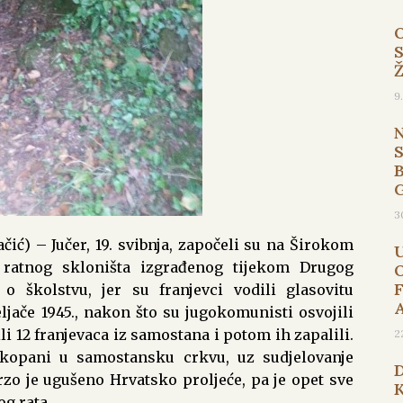
9
B
3
račić) – Jučer, 19. svibnja, započeli su na Širokom
g ratnog skloništa izgrađenog tijekom Drugog
o školstvu, jer su franjevci vodili glasovitu
ljače 1945., nakon što su jugokomunisti osvojili
li 12 franjevaca iz samostana i potom ih zapalili.
2
okopani u samostansku crkvu, uz sudjelovanje
rzo je ugušeno Hrvatsko proljeće, pa je opet sve
g rata.