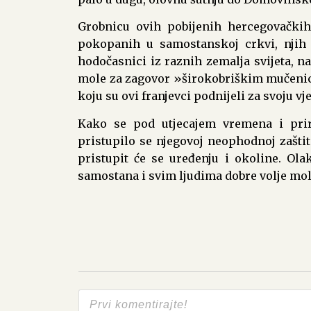
Grobnicu ovih pobijenih hercegovačkih 
pokopanih u samostanskoj crkvi, njih 
hodočasnici iz raznih zemalja svijeta, n
mole za zagovor »širokobriškim mučenici
koju su ovi franjevci podnijeli za svoju vj
Kako se pod utjecajem vremena i prir
pristupilo se njegovoj neophodnoj zaštit
pristupit će se uređenju i okoline. Ola
samostana i svim ljudima dobre volje molit