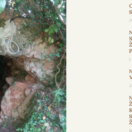
O
2
1
2
1