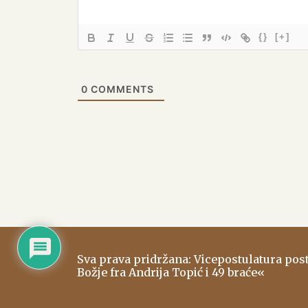
{}
[+]
0
COMMENTS
Sva prava pridržana: Vicepostulatura po
Božje fra Andrija Topić i 49 braće«