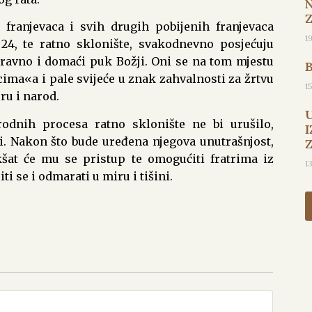
franjevaca i svih drugih pobijenih franjevaca
1
24, te ratno sklonište, svakodnevno posjećuju
aravno i domaći puk Božji. Oni se na tom mjestu
ma«a i pale svijeće u znak zahvalnosti za žrtvu
1
eru i narod.
odnih procesa ratno sklonište ne bi urušilo,
I
i. Nakon što bude uređena njegova unutrašnjost,
kšat će mu se pristup te omogućiti fratrima iz
1
i se i odmarati u miru i tišini.