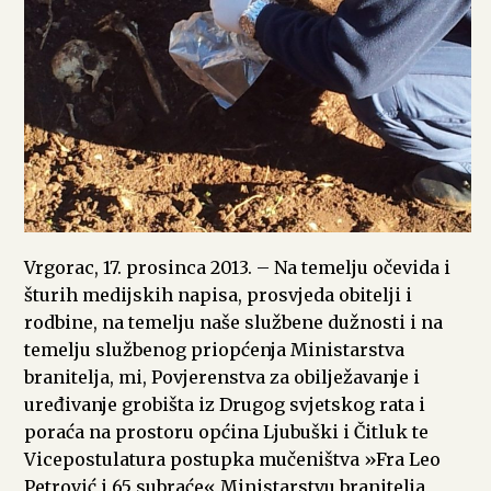
Vrgorac, 17. prosinca 2013. – Na temelju očevida i
šturih medijskih napisa, prosvjeda obitelji i
rodbine, na temelju naše službene dužnosti i na
temelju službenog priopćenja Ministarstva
branitelja, mi, Povjerenstva za obilježavanje i
uređivanje grobišta iz Drugog svjetskog rata i
poraća na prostoru općina Ljubuški i Čitluk te
Vicepostulatura postupka mučeništva »Fra Leo
Petrović i 65 subraće« Ministarstvu branitelja