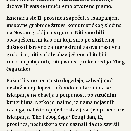
države Hrvatske upućujemo otvoreno pismo.
Iznenada ste 11. prosinca započeli s iskapanjem
masovne grobnice žrtava komunističkog zločina
na Novom groblju u Vrgorcu. Niti smo bili
obaviješteni mi kao oni koji smo po službenoj
dužnosti izravno zainteresirani za ovu masovnu
grobnicu, niti su bile obaviještene obitelji i
rodbina pobijenih, niti javnost preko medija. Zbog
čega tako?
Požurili smo na mjesto događaja, zahvaljujući
neslužbenoj dojavi, i očevidom utvrdili da se
iskapanje ne obavlja u potpunosti po stručnim
kriterijima. Netko je, naime, iz nama nejasnih
razloga, naložio »pojednostavljivanje« procedure
iskapanja. Tko i zbog čega? Drugi dan, 12,
prosinca, neslužbeno smo saznali da ste završili