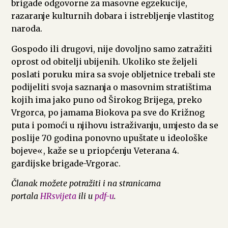
brigade odgovorne za masovne egzekucije,
razaranje kulturnih dobara i istrebljenje vlastitog
naroda.
Gospodo ili drugovi, nije dovoljno samo zatražiti
oprost od obitelji ubijenih. Ukoliko ste željeli
poslati poruku mira sa svoje obljetnice trebali ste
podijeliti svoja saznanja o masovnim stratištima
kojih ima jako puno od Širokog Brijega, preko
Vrgorca, po jamama Biokova pa sve do Križnog
puta i pomoći u njihovu istraživanju, umjesto da se
poslije 70 godina ponovno upuštate u ideološke
bojeve«, kaže se u priopćenju Veterana 4.
gardijske brigade-Vrgorac.
Članak možete potražiti i na stranicama
portala
HRsvijeta
ili u
pdf-u
.