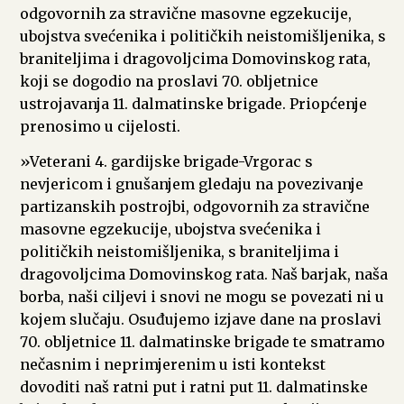
odgovornih za stravične masovne egzekucije,
ubojstva svećenika i političkih neistomišljenika, s
braniteljima i dragovoljcima Domovinskog rata,
koji se dogodio na proslavi 70. obljetnice
ustrojavanja 11. dalmatinske brigade. Priopćenje
prenosimo u cijelosti.
»Veterani 4. gardijske brigade-Vrgorac s
nevjericom i gnušanjem gledaju na povezivanje
partizanskih postrojbi, odgovornih za stravične
masovne egzekucije, ubojstva svećenika i
političkih neistomišljenika, s braniteljima i
dragovoljcima Domovinskog rata. Naš barjak, naša
borba, naši ciljevi i snovi ne mogu se povezati ni u
kojem slučaju. Osuđujemo izjave dane na proslavi
70. obljetnice 11. dalmatinske brigade te smatramo
nečasnim i neprimjerenim u isti kontekst
dovoditi naš ratni put i ratni put 11. dalmatinske