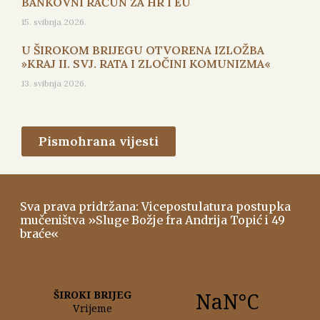
BANKOVNI RAČUN ZA HR I EU
15. svibnja 2026.
U ŠIROKOM BRIJEGU OTVORENA IZLOŽBA
»KRAJ II. SVJ. RATA I ZLOČINI KOMUNIZMA«
13. svibnja 2026.
Pismohrana vijesti
Sva prava pridržana: Vicepostulatura postupka
mučeništva »Sluge Božje fra Andrija Topić i 49
braće«