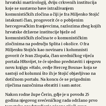
hrvatski martirologij, dviju crkvenih institucija
koje se sustavno bave istraživanjem
komunističkih zločina a čiji je fra Miljenko Stojić
istaknuti član, progovorit će o pobijenim
hercegovačkim franjevcima, razlozima zbog kojih
hrvatske državne institucije bježe od
komunističkih zločina te o komunističkim
zločinima na području Splita i okolice. O fra
Miljenku Stojiću kao novinaru i kolumnisti
govorit će Ivan Zlopaša, član uredničkog vijeća
portala HRsvijet, te će ujedno predstaviti i njegovu
novu knjigu »Halo, ovdje Herceg Bosna« koja se
sastoji od kolumni što ih je Stojić objavljivao na
dotičnom portalu. Na koncu će se prigodnim
riječima nazočnima obratiti i sam autor.
Nakon rodne župe Čerin, gdje je u povodu 25
godina njegovog svećeničkog rada održano prvo