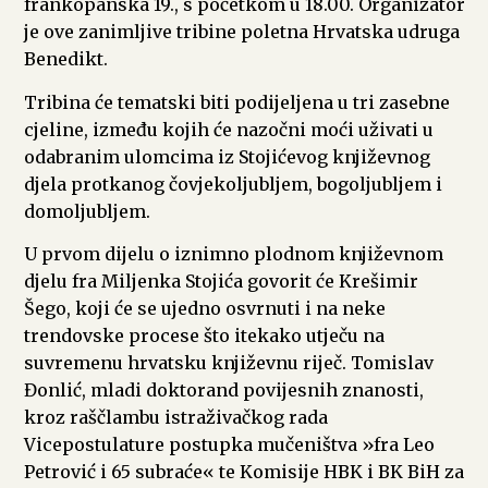
frankopanska 19., s početkom u 18.00. Organizator
je ove zanimljive tribine poletna Hrvatska udruga
Benedikt.
Tribina će tematski biti podijeljena u tri zasebne
cjeline, između kojih će nazočni moći uživati u
odabranim ulomcima iz Stojićevog književnog
djela protkanog čovjekoljubljem, bogoljubljem i
domoljubljem.
U prvom dijelu o iznimno plodnom književnom
djelu fra Miljenka Stojića govorit će Krešimir
Šego, koji će se ujedno osvrnuti i na neke
trendovske procese što itekako utječu na
suvremenu hrvatsku književnu riječ. Tomislav
Đonlić, mladi doktorand povijesnih znanosti,
kroz raščlambu istraživačkog rada
Vicepostulature postupka mučeništva »fra Leo
Petrović i 65 subraće« te Komisije HBK i BK BiH za