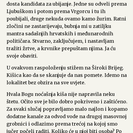
dosta kandidata za ubijanje. Jedne su odveli prema
Ljubuškom i potom prema Vrgorcu i tu ih
poubijali, druge nekuda ovamo kamo žurim. Ratni
zločini ne zastarijevaju, bubnja mi u zatiljku
mantra sadašnjih hrvatskih i međunarodnih
političara. Stvarno, zaključujem, i nastavljam
tražiti žrtve, a krvnike prepuštam njima. Ja ću
svoje obaviti.
U ovakvom raspoloženju stižem na Široki Brijeg.
Kišica kao da se skanjuje da nas pomete. Idemo na
lokalitet bez obzira na sve uvjete.
Hvala Bogu noćašnja kiša nije napravila neku
štetu. Očito sve je bilo dobro pokriveno i zaštićeno.
Za svaki slučaj popravljamo malo najlon i kopamo
dodatne kanale za odvod vode na drugoj masovnoj
grobnici i odlazimo prema trećoj na kojoj smo
jučer počeli raditi. Koliko će u njoj biti osoba? Po