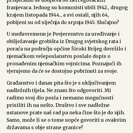
franjevaca. Jednog su komunisti ubili 1942., drugog
krajem listopada 1944., a svi ostali, njih 64,
pobijeni su od siječnja do srpnja 1945. Slučajno?
U međuvremenu je Povjerenstvo za uređivanje i
obilježavanje grobišta iz Drugog svjetskog rata i
poraća na području općine Široki Brijeg dovršilo i
njemačkom veleposlanstvu poslalo dopis o
pronađenim njemačkim vojnicima. Poznajući ih
vjerujemo da će se dostojno pobrinuti za svoje.
Građanstvo i danas pita što je s uključivanjem
nadležnih tijela. Ne znam što odgovoriti. Mi
radimo svoj dio posla i nemamo mogućnosti
prisiliti ih na nešto. Društvo i sve nadležne
ustanove prate naš rad pa neka čine što je do njih.
Samo, može li se o tome uopće govoriti u ovakvim
državama s obje strane granice?