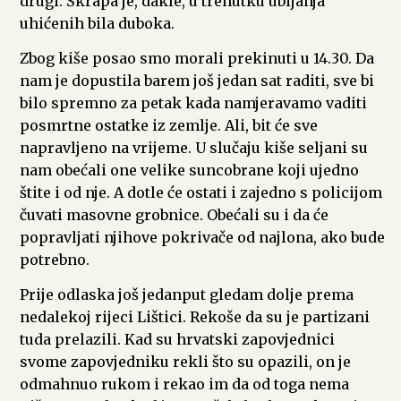
drugi. Škrapa je, dakle, u trenutku ubijanja
uhićenih bila duboka.
Zbog kiše posao smo morali prekinuti u 14.30. Da
nam je dopustila barem još jedan sat raditi, sve bi
bilo spremno za petak kada namjeravamo vaditi
posmrtne ostatke iz zemlje. Ali, bit će sve
napravljeno na vrijeme. U slučaju kiše seljani su
nam obećali one velike suncobrane koji ujedno
štite i od nje. A dotle će ostati i zajedno s policijom
čuvati masovne grobnice. Obećali su i da će
popravljati njihove pokrivače od najlona, ako bude
potrebno.
Prije odlaska još jedanput gledam dolje prema
nedalekoj rijeci Lištici. Rekoše da su je partizani
tuda prelazili. Kad su hrvatski zapovjednici
svome zapovjedniku rekli što su opazili, on je
odmahnuo rukom i rekao im da od toga nema