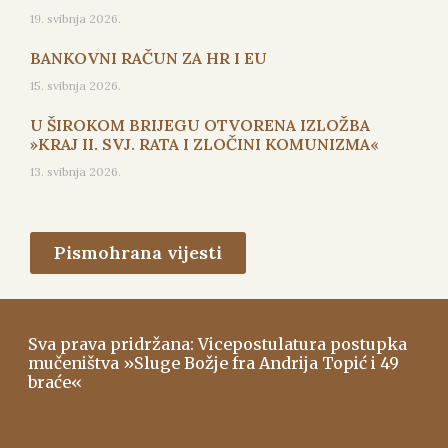
19. svibnja 2026.
BANKOVNI RAČUN ZA HR I EU
15. svibnja 2026.
U ŠIROKOM BRIJEGU OTVORENA IZLOŽBA
»KRAJ II. SVJ. RATA I ZLOČINI KOMUNIZMA«
13. svibnja 2026.
Pismohrana vijesti
Sva prava pridržana: Vicepostulatura postupka
mučeništva »Sluge Božje fra Andrija Topić i 49
braće«