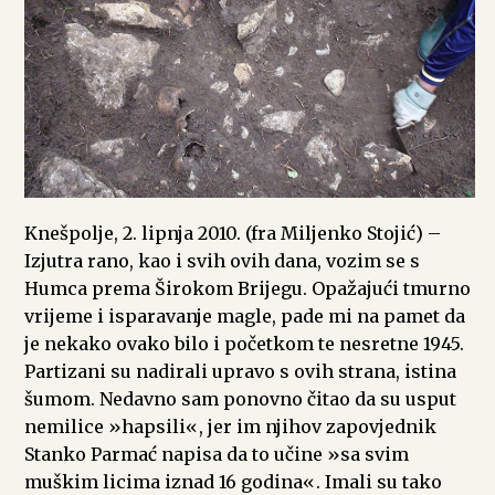
Knešpolje, 2. lipnja 2010. (fra Miljenko Stojić) –
Izjutra rano, kao i svih ovih dana, vozim se s
Humca prema Širokom Brijegu. Opažajući tmurno
vrijeme i isparavanje magle, pade mi na pamet da
je nekako ovako bilo i početkom te nesretne 1945.
Partizani su nadirali upravo s ovih strana, istina
šumom. Nedavno sam ponovno čitao da su usput
nemilice »hapsili«, jer im njihov zapovjednik
Stanko Parmać napisa da to učine »sa svim
muškim licima iznad 16 godina«. Imali su tako