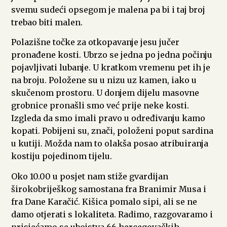
svemu sudeći opsegom je malena pa bi i taj broj
trebao biti malen.
Polazišne točke za otkopavanje jesu jučer
pronađene kosti. Ubrzo se jedna po jedna počinju
pojavljivati lubanje. U kratkom vremenu pet ih je
na broju. Položene su u nizu uz kamen, iako u
skučenom prostoru. U donjem dijelu masovne
grobnice pronašli smo već prije neke kosti.
Izgleda da smo imali pravo u određivanju kamo
kopati. Pobijeni su, znači, položeni poput sardina
u kutiji. Možda nam to olakša posao atribuiranja
kostiju pojedinom tijelu.
Oko 10.00 u posjet nam stiže gvardijan
širokobriješkog samostana fra Branimir Musa i
fra Dane Karačić. Kišica pomalo sipi, ali se ne
damo otjerati s lokaliteta. Radimo, razgovaramo i
prisjećamo se ubojstva 66 hercegovačkih