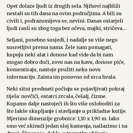
Opet dolaze ljudi iz drugih sela. Njihovi najbliži
nestali su tih dana na ovim područjima. A bili su
civili i, podrazumijeva se, nevini. Danas ostarjeli
ljudi rasli su zbog toga bez očeva, majki, stričeva…
Seljani, posebno susjedi, i nadalje su više nego
susretljivi prema nama. Žele nam pomagati,
kupuju neki alat i donose kad vide da bi nam
mogao dobro doći, zovu nas na kavu, donose piće,
komentiraju, nastoje pružiti neku novu
informaciju. Zaista im ponovno od srca hvala.
Neki sitni predmeti počinju se pojavljivati pokraj
tijela: novčići, ostatci zrcala, češalj, čizme.
Kopamo dalje nastojeći ih što više osloboditi za
što lakše skupljanje i stavljanje u prikladne kutije.
Mjerimo dimenzije grobnice: 1,10 x 1,90 m. Iako
smo već skinuli jedan sloj kamenja, nailazimo i na