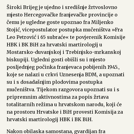
Široki Brijeg je ujedno i središnje žrtvoslovno
mjesto Hercegovačke franjevačke provincije o
čemu je ugledne goste upoznao fra Miljenko
Stojić, vicepostulator postupka mučeništva »Fra
Leo Petrović i 65 subraće« te povjerenik Komisije
HBK i BK BiH za hrvatski martirologij u
Mostarsko-duvanjskoj i Trebinjsko-mrkanskoj
biskupiji. Ugledni gosti obišli su i mjesto
posljednjeg počinka franjevaca pobijenih 1945.,
koje se nalazi u crkvi Uznesenja BDM, a upoznati
su i s dosadašnjim plodovima postupka
mučeništva. Tijekom razgovora upoznati su i s
pripremnim aktivnostima za popis žrtava
totalitarnih režima u hrvatskom narodu, koji će
na prostoru Hrvatske i BiH provesti Komisija za
hrvatski martirologij HBK i BK BiH.
Nakon obilaska samostana, gvardijan fra