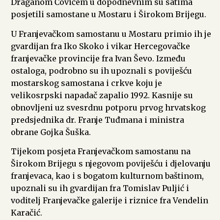
Draganom Čovićem u dopodnevnim su satima
posjetili samostane u Mostaru i Širokom Brijegu.
U Franjevačkom samostanu u Mostaru primio ih je
gvardijan fra Iko Skoko i vikar Hercegovačke
franjevačke provincije fra Ivan Ševo. Između
ostaloga, podrobno su ih upoznali s poviješću
mostarskog samostana i crkve koju je
velikosrpski napadač zapalio 1992. Kasnije su
obnovljeni uz svesrdnu potporu prvog hrvatskog
predsjednika dr. Franje Tuđmana i ministra
obrane Gojka Šuška.
Tijekom posjeta Franjevačkom samostanu na
Širokom Brijegu s njegovom poviješću i djelovanju
franjevaca, kao i s bogatom kulturnom baštinom,
upoznali su ih gvardijan fra Tomislav Puljić i
voditelj Franjevačke galerije i riznice fra Vendelin
Karačić.