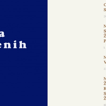
O
2
1
2
1