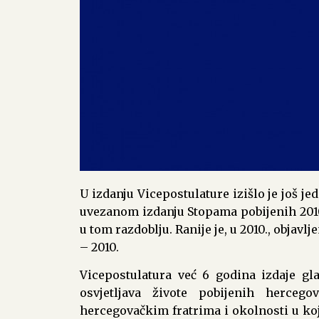
U izdanju Vicepostulature izišlo je još j
uvezanom izdanju Stopama pobijenih 2010. 
u tom razdoblju. Ranije je, u 2010., objavl
– 2010.
Vicepostulatura već 6 godina izdaje gl
osvjetljava živote pobijenih hercego
hercegovačkim fratrima i okolnosti u koj