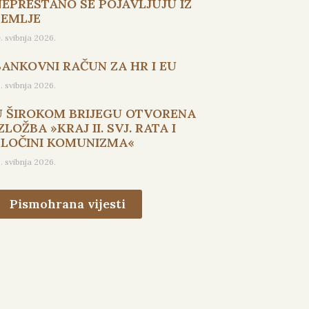
NEPRESTANO SE POJAVLJUJU IZ
ZEMLJE
9. svibnja 2026.
BANKOVNI RAČUN ZA HR I EU
5. svibnja 2026.
U ŠIROKOM BRIJEGU OTVORENA
ZLOŽBA »KRAJ II. SVJ. RATA I
ZLOČINI KOMUNIZMA«
3. svibnja 2026.
Pismohrana vijesti