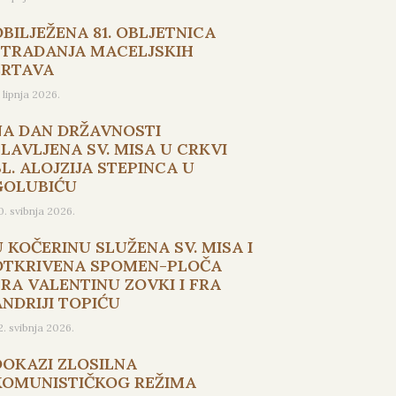
OBILJEŽENA 81. OBLJETNICA
STRADANJA MACELJSKIH
ŽRTAVA
. lipnja 2026.
NA DAN DRŽAVNOSTI
SLAVLJENA SV. MISA U CRKVI
L. ALOJZIJA STEPINCA U
GOLUBIĆU
0. svibnja 2026.
U KOČERINU SLUŽENA SV. MISA I
OTKRIVENA SPOMEN-PLOČA
FRA VALENTINU ZOVKI I FRA
ANDRIJI TOPIĆU
2. svibnja 2026.
DOKAZI ZLOSILNA
KOMUNISTIČKOG REŽIMA