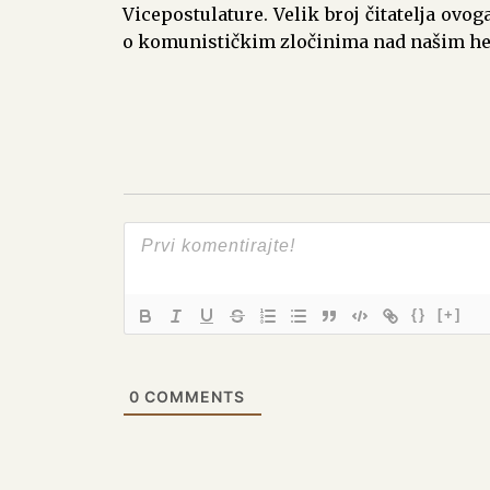
Vicepostulature. Velik broj čitatelja ovo
o komunističkim zločinima nad našim he
{}
[+]
0
COMMENTS