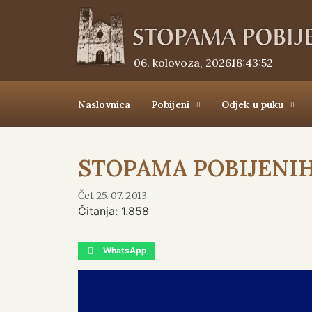
06. kolovoza, 2026.
18:43:52
Naslovnica
Pobijeni
Odjek u puku
STOPAMA POBIJENIH 2
Čet 25. 07. 2013
Čitanja:
1.858
WhatsApp