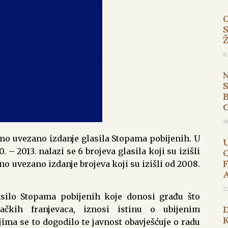
9
B
3
edno uvezano izdanje glasila Stopama pobijenih. U
– 2013. nalazi se 6 brojeva glasila koji su izišli
jeno uvezano izdanje brojeva koji su izišli od 2008.
2
asilo Stopama pobijenih koje donosi građu što
vačkih franjevaca, iznosi istinu o ubijenim
ima se to dogodilo te javnost obavješćuje o radu