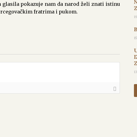
ga glasila pokazuje nam da narod želi znati istinu
rcegovačkim fratrima i pukom.
1
1
I
1