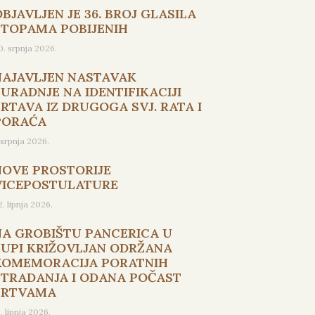
BJAVLJEN JE 36. BROJ GLASILA
STOPAMA POBIJENIH
0. srpnja 2026.
NAJAVLJEN NASTAVAK
SURADNJE NA IDENTIFIKACIJI
ŽRTAVA IZ DRUGOGA SVJ. RATA I
PORAĆA
. srpnja 2026.
NOVE PROSTORIJE
VICEPOSTULATURE
2. lipnja 2026.
NA GROBIŠTU PANCERICA U
ŽUPI KRIŽOVLJAN ODRŽANA
KOMEMORACIJA PORATNIH
STRADANJA I ODANA POČAST
ŽRTVAMA
5. lipnja 2026.