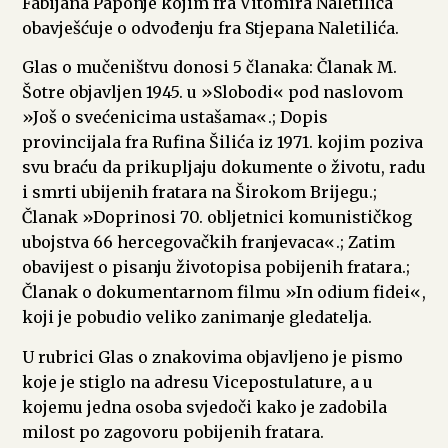
Fabijana Paponje kojim fra Vitomira Naletilića
obavješćuje o odvođenju fra Stjepana Naletilića.
Glas o mučeništvu donosi 5 članaka: Članak M.
Šotre objavljen 1945. u »Slobodi« pod naslovom
»Još o svećenicima ustašama«.; Dopis
provincijala fra Rufina Šilića iz 1971. kojim poziva
svu braću da prikupljaju dokumente o životu, radu
i smrti ubijenih fratara na Širokom Brijegu.;
Članak »Doprinosi 70. obljetnici komunističkog
ubojstva 66 hercegovačkih franjevaca«.; Zatim
obavijest o pisanju životopisa pobijenih fratara.;
Članak o dokumentarnom filmu »In odium fidei«,
koji je pobudio veliko zanimanje gledatelja.
U rubrici Glas o znakovima objavljeno je pismo
koje je stiglo na adresu Vicepostulature, a u
kojemu jedna osoba svjedoči kako je zadobila
milost po zagovoru pobijenih fratara.