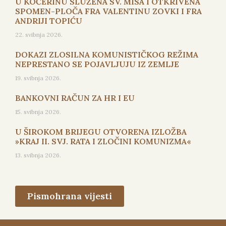
U KOČERINU SLUŽENA SV. MISA I OTKRIVENA
SPOMEN-PLOČA FRA VALENTINU ZOVKI I FRA
ANDRIJI TOPIĆU
22. svibnja 2026.
DOKAZI ZLOSILNA KOMUNISTIČKOG REŽIMA
NEPRESTANO SE POJAVLJUJU IZ ZEMLJE
19. svibnja 2026.
BANKOVNI RAČUN ZA HR I EU
15. svibnja 2026.
U ŠIROKOM BRIJEGU OTVORENA IZLOŽBA
»KRAJ II. SVJ. RATA I ZLOČINI KOMUNIZMA«
13. svibnja 2026.
Pismohrana vijesti