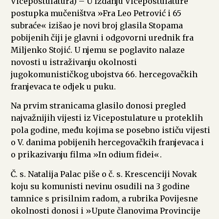
Vicepostulatura) – U izdanju Vicepostulature
postupka mučeništva »Fra Leo Petrović i 65
subraće« izišao je novi broj glasila Stopama
pobijenih čiji je glavni i odgovorni urednik fra
Miljenko Stojić. U njemu se poglavito nalaze
novosti u istraživanju okolnosti
jugokomunističkog ubojstva 66. hercegovačkih
franjevaca te odjek u puku.
Na prvim stranicama glasilo donosi pregled
najvažnijih vijesti iz Vicepostulature u proteklih
pola godine, među kojima se posebno ističu vijesti
o V. danima pobijenih hercegovačkih franjevaca i
o prikazivanju filma »In odium fidei«.
Č. s. Natalija Palac piše o č. s. Krescenciji Novak
koju su komunisti nevinu osudili na 3 godine
tamnice s prisilnim radom, a rubrika Povijesne
okolnosti donosi i »Upute članovima Provincije