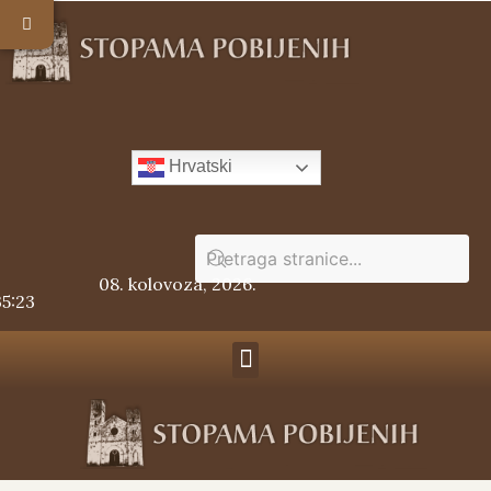
Hrvatski
08. kolovoza, 2026.
35:23