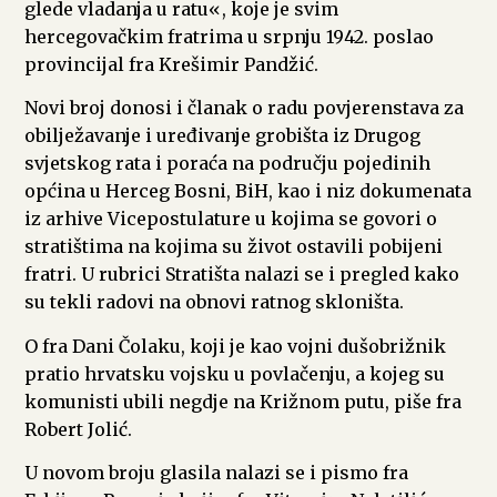
glede vladanja u ratu«, koje je svim
hercegovačkim fratrima u srpnju 1942. poslao
provincijal fra Krešimir Pandžić.
Novi broj donosi i članak o radu povjerenstava za
obilježavanje i uređivanje grobišta iz Drugog
svjetskog rata i poraća na području pojedinih
općina u Herceg Bosni, BiH, kao i niz dokumenata
iz arhive Vicepostulature u kojima se govori o
stratištima na kojima su život ostavili pobijeni
fratri. U rubrici Stratišta nalazi se i pregled kako
su tekli radovi na obnovi ratnog skloništa.
O fra Dani Čolaku, koji je kao vojni dušobrižnik
pratio hrvatsku vojsku u povlačenju, a kojeg su
komunisti ubili negdje na Križnom putu, piše fra
Robert Jolić.
U novom broju glasila nalazi se i pismo fra