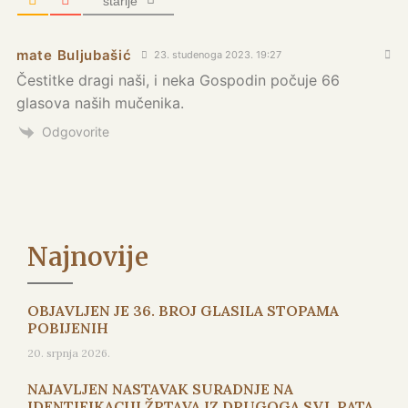
starije
mate Buljubašić
23. studenoga 2023. 19:27
Čestitke dragi naši, i neka Gospodin počuje 66
glasova naših mučenika.
Odgovorite
Najnovije
OBJAVLJEN JE 36. BROJ GLASILA STOPAMA
POBIJENIH
20. srpnja 2026.
NAJAVLJEN NASTAVAK SURADNJE NA
IDENTIFIKACIJI ŽRTAVA IZ DRUGOGA SVJ. RATA