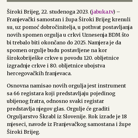
Široki Brijeg, 22. studenoga 2023. (
jabuka.tv
) –
Franjevački samostan i župa Široki Brijeg krenuli
su, uz pomoć dobročinitelja, u pothvat postavljanja
novih spomen orgulja u crkvi Uznesenja BDM što
bi trebalo biti okončano do 2025. Namjera je da
spomen orgulje budu postavljene na kor
širokobriješke crkve u povodu 120. obljetnice
izgradnje crkve i 80. obljetnice ubojstva
hercegovačkih franjevaca.
Osnovna namisao novih orgulja jest instrument
sa 66 registara koji predstavljaju pojedinog
ubijenog fratra, odnosno svaki registar
predstavlja njegov glas. Orgulje će graditi
Orguljarstvo Škrabl iz Slovenije. Rok izrade je 18
mjeseci, navode iz Franjevačkog samostana i župe
Široki Brijeg.