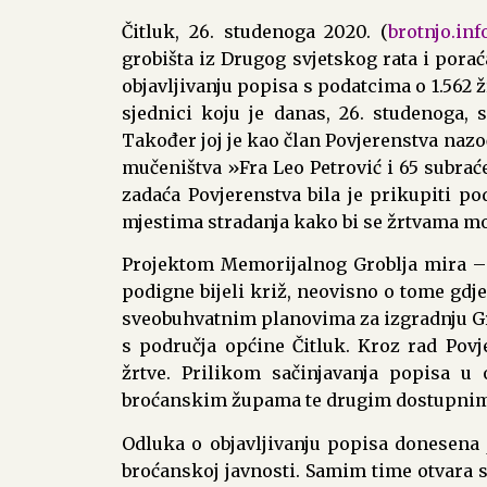
Čitluk, 26. studenoga 2020. (
brotnjo.inf
grobišta iz Drugog svjetskog rata i porać
objavljivanju popisa s podatcima o 1.562 žr
sjednici koju je danas, 26. studenoga, 
Također joj je kao član Povjerenstva nazo
mučeništva »Fra Leo Petrović i 65 subrać
zadaća Povjerenstva bila je prikupiti po
mjestima stradanja kako bi se žrtvama mo
Projektom Memorijalnog Groblja mira – B
podigne bijeli križ, neovisno o tome gdje
sveobuhvatnim planovima za izgradnju Gr
s područja općine Čitluk. Kroz rad Povj
žrtve. Prilikom sačinjavanja popisa u 
broćanskim župama te drugim dostupnim
Odluka o objavljivanju popisa donesena j
broćanskoj javnosti. Samim time otvara s