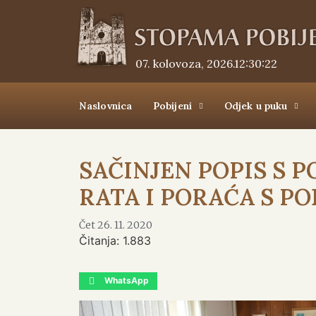
07. kolovoza, 2026.
12:30:23
Naslovnica
Pobijeni
Odjek u puku
SAČINJEN POPIS S P
RATA I PORAĆA S P
Čet 26. 11. 2020
Čitanja:
1.883
WhatsApp