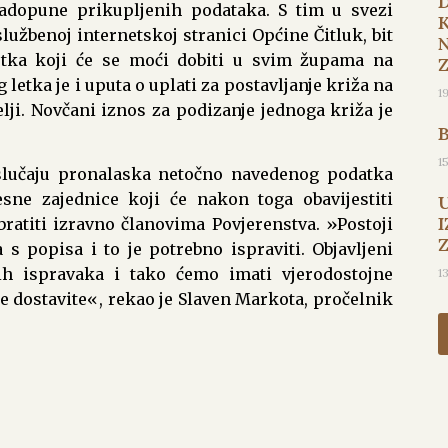
nadopune prikupljenih podataka. S tim u svezi
lužbenoj internetskoj stranici Općine Čitluk, bit
etka koji će se moći dobiti u svim župama na
letka je i uputa o uplati za postavljanje križa na
1
lji. Novčani iznos za podizanje jednoga križa je
1
 slučaju pronalaska netočno navedenog podatka
sne zajednice koji će nakon toga obavijestiti
I
bratiti izravno članovima Povjerenstva. »Postoji
s popisa i to je potrebno ispraviti. Objavljeni
ih ispravaka i tako ćemo imati vjerodostojne
1
 dostavite«, rekao je Slaven Markota, pročelnik