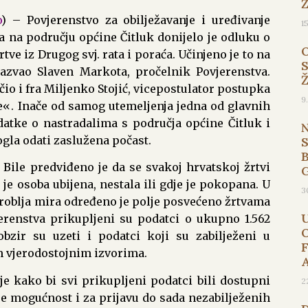
o
) – Povjerenstvo za obilježavanje i uređivanje
1
a na području općine Čitluk donijelo je odluku o
tve iz Drugog svj. rata i poraća. Učinjeno je to na
sazvao Slaven Markota, pročelnik Povjerenstva.
čio i fra Miljenko Stojić, vicepostulator postupka
9
e«. Inače od samog utemeljenja jedna od glavnih
datke o nastradalima s područja općine Čitluk i
gla odati zaslužena počast.
B
ile predviđeno je da se svakoj hrvatskoj žrtvi
 je osoba ubijena, nestala ili gdje je pokopana. U
3
oblja mira određeno je polje posvećeno žrtvama
erenstva prikupljeni su podatci o ukupno 1.562
obzir su uzeti i podatci koji su zabilježeni u
 vjerodostojnim izvorima.
e kako bi svi prikupljeni podatci bili dostupni
2
e mogućnost i za prijavu do sada nezabilježenih