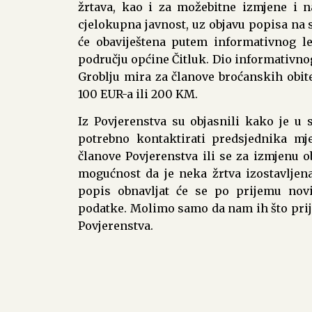
žrtava, kao i za možebitne izmjene i 
cjelokupna javnost, uz objavu popisa na s
će obaviještena putem informativnog l
području općine Čitluk. Dio informativnog 
Groblju mira za članove broćanskih obite
100 EUR-a ili 200 KM.
Iz Povjerenstva su objasnili kako je u
potrebno kontaktirati predsjednika mje
članove Povjerenstva ili se za izmjenu o
mogućnost da je neka žrtva izostavljena 
popis obnavljat će se po prijemu nov
podatke. Molimo samo da nam ih što prije
Povjerenstva.