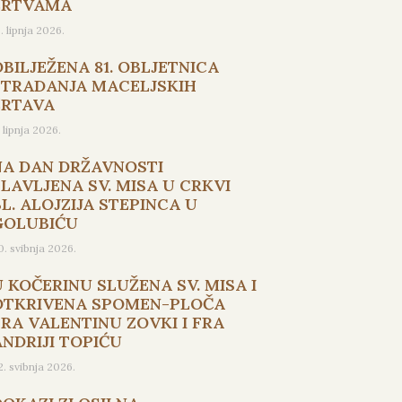
ŽRTVAMA
5. lipnja 2026.
OBILJEŽENA 81. OBLJETNICA
STRADANJA MACELJSKIH
ŽRTAVA
. lipnja 2026.
NA DAN DRŽAVNOSTI
SLAVLJENA SV. MISA U CRKVI
L. ALOJZIJA STEPINCA U
GOLUBIĆU
0. svibnja 2026.
U KOČERINU SLUŽENA SV. MISA I
OTKRIVENA SPOMEN-PLOČA
FRA VALENTINU ZOVKI I FRA
ANDRIJI TOPIĆU
2. svibnja 2026.