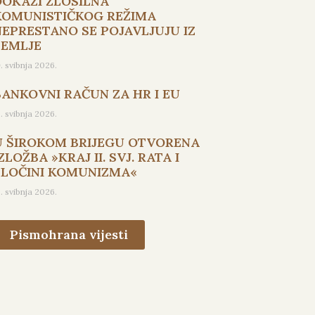
DOKAZI ZLOSILNA
KOMUNISTIČKOG REŽIMA
NEPRESTANO SE POJAVLJUJU IZ
ZEMLJE
9. svibnja 2026.
BANKOVNI RAČUN ZA HR I EU
5. svibnja 2026.
U ŠIROKOM BRIJEGU OTVORENA
ZLOŽBA »KRAJ II. SVJ. RATA I
ZLOČINI KOMUNIZMA«
3. svibnja 2026.
Pismohrana vijesti