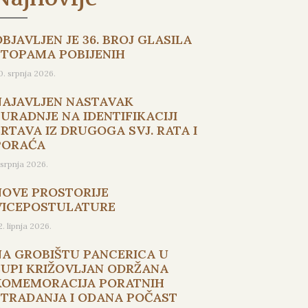
BJAVLJEN JE 36. BROJ GLASILA
STOPAMA POBIJENIH
0. srpnja 2026.
NAJAVLJEN NASTAVAK
SURADNJE NA IDENTIFIKACIJI
ŽRTAVA IZ DRUGOGA SVJ. RATA I
PORAĆA
. srpnja 2026.
NOVE PROSTORIJE
VICEPOSTULATURE
2. lipnja 2026.
NA GROBIŠTU PANCERICA U
ŽUPI KRIŽOVLJAN ODRŽANA
KOMEMORACIJA PORATNIH
STRADANJA I ODANA POČAST