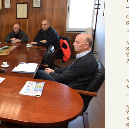
O
2
1
2