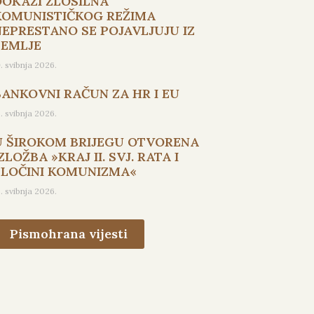
DOKAZI ZLOSILNA
KOMUNISTIČKOG REŽIMA
NEPRESTANO SE POJAVLJUJU IZ
ZEMLJE
9. svibnja 2026.
BANKOVNI RAČUN ZA HR I EU
5. svibnja 2026.
U ŠIROKOM BRIJEGU OTVORENA
ZLOŽBA »KRAJ II. SVJ. RATA I
ZLOČINI KOMUNIZMA«
3. svibnja 2026.
Pismohrana vijesti