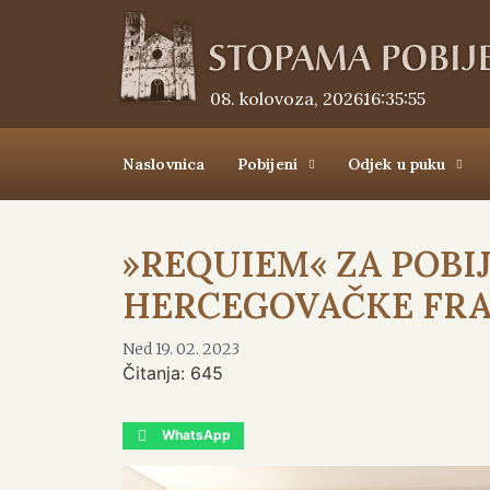
08. kolovoza, 2026.
16:35:55
Naslovnica
Pobijeni
Odjek u puku
»REQUIEM« ZA POBI
HERCEGOVAČKE FRA
Ned 19. 02. 2023
Čitanja:
645
WhatsApp