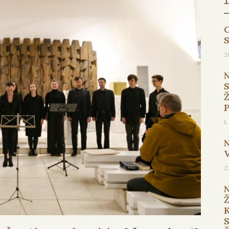
O
2
1
2