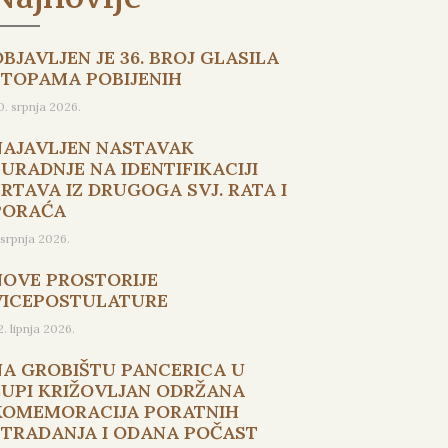
BJAVLJEN JE 36. BROJ GLASILA
STOPAMA POBIJENIH
0. srpnja 2026.
NAJAVLJEN NASTAVAK
SURADNJE NA IDENTIFIKACIJI
ŽRTAVA IZ DRUGOGA SVJ. RATA I
PORAĆA
. srpnja 2026.
NOVE PROSTORIJE
VICEPOSTULATURE
2. lipnja 2026.
NA GROBIŠTU PANCERICA U
ŽUPI KRIŽOVLJAN ODRŽANA
KOMEMORACIJA PORATNIH
STRADANJA I ODANA POČAST