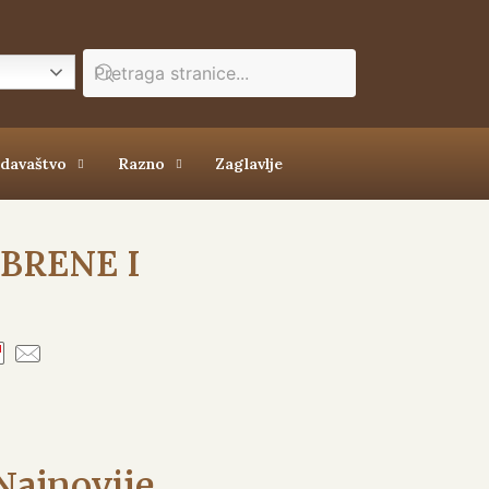
zdavaštvo
Razno
Zaglavlje
BRENE I
Najnovije