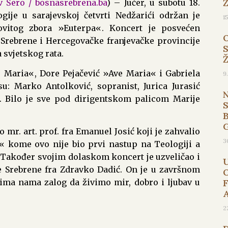
ov Šero / bosnasrebrena.ba
) – Jučer, u subotu 18.
ogije u sarajevskoj četvrti Nedžarići održan je
1
vitog zbora »Euterpa«. Koncert je posvećen
Srebrene i Hercegovačke franjevačke provincije
 svjetskog rata.
e Maria«, Dore Pejačević »Ave Maria« i Gabriela
9
u: Marko Antolković, sopranist, Jurica Jurasić
e. Bilo je sve pod dirigentskom palicom Marije
B
mr. art. prof. fra Emanuel Josić koji je zahvalio
3
« kome ovo nije bio prvi nastup na Teologiji a
ji. Također svojim dolaskom koncert je uzveličao i
e Srebrene fra Zdravko Dadić. On je u završnom
ima nama zalog da živimo mir, dobro i ljubav u
2