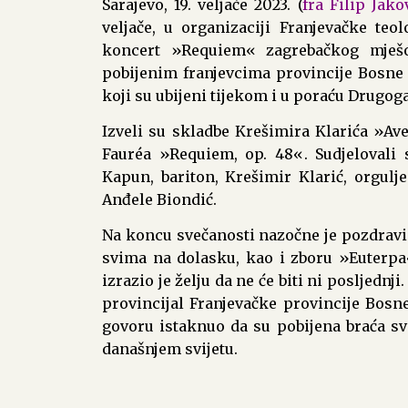
Sarajevo, 19. veljače 2023. (
fra Filip Jak
veljače, u organizaciji Franjevačke teol
koncert »Requiem« zagrebačkog mješo
pobijenim franjevcima provincije Bosne 
koji su ubijeni tijekom i u poraću Drugoga
Izveli su skladbe Krešimira Klarića »Av
Fauréa »Requiem, op. 48«. Sudjelovali s
Kapun, bariton, Krešimir Klarić, orgulj
Anđele Biondić.
Na koncu svečanosti nazočne je pozdravio 
svima na dolasku, kao i zboru »Euterpa
izrazio je želju da ne će biti ni posljedn
provincijal Franjevačke provincije Bosn
govoru istaknuo da su pobijena braća sv
današnjem svijetu.