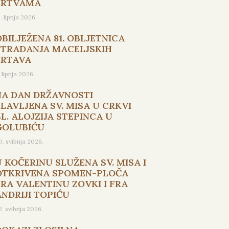
ŽRTVAMA
5. lipnja 2026.
OBILJEŽENA 81. OBLJETNICA
STRADANJA MACELJSKIH
ŽRTAVA
. lipnja 2026.
NA DAN DRŽAVNOSTI
SLAVLJENA SV. MISA U CRKVI
L. ALOJZIJA STEPINCA U
GOLUBIĆU
0. svibnja 2026.
U KOČERINU SLUŽENA SV. MISA I
OTKRIVENA SPOMEN-PLOČA
FRA VALENTINU ZOVKI I FRA
ANDRIJI TOPIĆU
2. svibnja 2026.