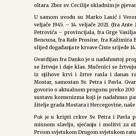
oltara. Zbor sv. Cecilije skladnim je pjeva
U samom uvodu su Marko Lasić i Veronik
veljače 1945. – 14. veljače 2021. (fra Ant
Petrovića – provincijala, fra Grge Vasilj
Bencuna, fra Rafe Prusine, fra Kažimira 
slijed događanja te krvave Čiste srijede 14.
Gvardijan fra Danko je u nadahnutoj pro
se žrtvuje i daje klas. Mučenici se žrtvuju
iz njihove krvi i žrtve rasla i danas r
Mostar, samostan Sv. Petra i Pavla. Gva
govorio o aktualnom progonu preko 200 m
sustavu komunizma koji je nadahnuo parti
žitelje grada Mostara i Hercegovine, naše
u kripti crkve Sv. Petra i Pavla 
Puk je
misnom slavlju, sjećanju i molitvi za u
Prvom svjetskom Drugom svjetskom ratu 