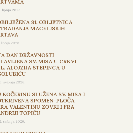
ŽRTVAMA
5. lipnja 2026.
OBILJEŽENA 81. OBLJETNICA
STRADANJA MACELJSKIH
ŽRTAVA
. lipnja 2026.
NA DAN DRŽAVNOSTI
SLAVLJENA SV. MISA U CRKVI
L. ALOJZIJA STEPINCA U
GOLUBIĆU
0. svibnja 2026.
U KOČERINU SLUŽENA SV. MISA I
OTKRIVENA SPOMEN-PLOČA
FRA VALENTINU ZOVKI I FRA
ANDRIJI TOPIĆU
2. svibnja 2026.