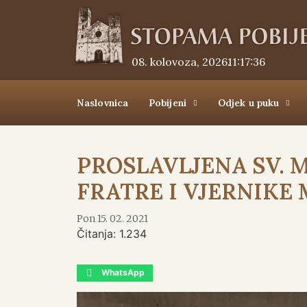
08. kolovoza, 2026.
11:17:37
Naslovnica
Pobijeni
Odjek u puku
PROSLAVLJENA SV. 
FRATRE I VJERNIKE
Pon 15. 02. 2021
Čitanja:
1.234
WhatsApp