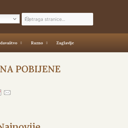
zdavaštvo
Razno
Zaglavlje
 NA POBIJENE
Najnovije