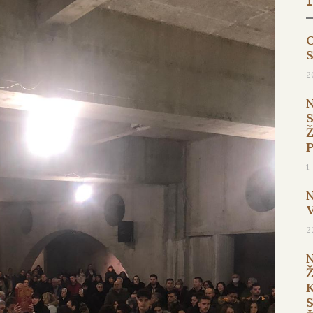
O
2
1
2