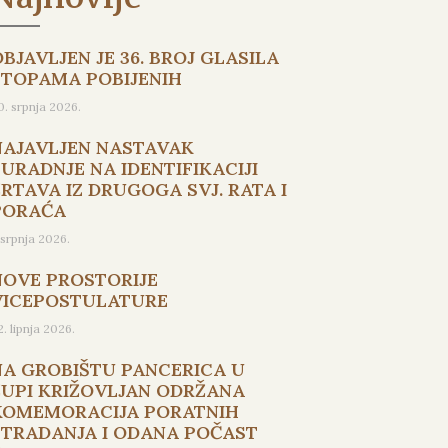
BJAVLJEN JE 36. BROJ GLASILA
STOPAMA POBIJENIH
0. srpnja 2026.
NAJAVLJEN NASTAVAK
SURADNJE NA IDENTIFIKACIJI
ŽRTAVA IZ DRUGOGA SVJ. RATA I
PORAĆA
. srpnja 2026.
NOVE PROSTORIJE
VICEPOSTULATURE
2. lipnja 2026.
NA GROBIŠTU PANCERICA U
ŽUPI KRIŽOVLJAN ODRŽANA
KOMEMORACIJA PORATNIH
STRADANJA I ODANA POČAST