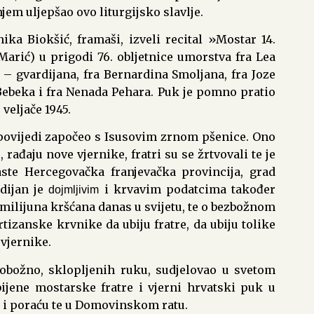
njem uljepšao ovo liturgijsko slavlje.
a Biokšić, framaši, izveli recital »Mostar 14.
e Marić) u prigodi 76. obljetnice umorstva fra Lea
a – gvardijana, fra Bernardina Smoljana, fra Joze
Bebeka i fra Nenada Pehara. Puk je pomno pratio
 veljače 1945.
povijedi započeo s Isusovim zrnom pšenice. Ono
, rađaju nove vjernike, fratri su se žrtvovali te je
aste Hercegovačka franjevačka provincija, grad
rdijan je
i krvavim podatcima također
dojmljivim
ilijuna kršćana danas u svijetu, te o bezbožnom
zanske krvnike da ubiju fratre, da ubiju tolike
 vjernike.
pobožno, sklopljenih ruku, sudjelovao u svetom
bijene mostarske fratre i vjerni hrvatski puk u
i poraću te u Domovinskom ratu.