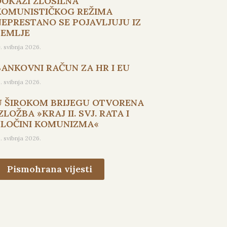
DOKAZI ZLOSILNA
KOMUNISTIČKOG REŽIMA
NEPRESTANO SE POJAVLJUJU IZ
ZEMLJE
9. svibnja 2026.
BANKOVNI RAČUN ZA HR I EU
5. svibnja 2026.
U ŠIROKOM BRIJEGU OTVORENA
ZLOŽBA »KRAJ II. SVJ. RATA I
ZLOČINI KOMUNIZMA«
3. svibnja 2026.
Pismohrana vijesti