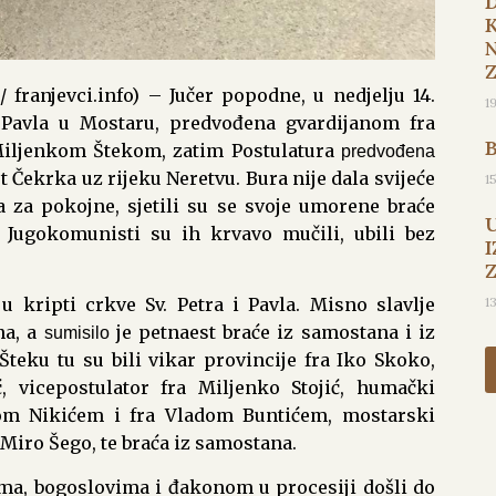
 / franjevci.info) – Jučer popodne
, u nedjelju 14.
1
 Pavla u Mostaru, predvođena gvardijanom fra
 Miljenkom
Štekom
,
zatim
Postulatura
predvođena
t Čekrka uz rijeku Neretvu. Bura nije dala svijeće
1
a za pokojne, sjetili su se svoje umorene braće
. Jugokomunisti
su ih krvavo mučili, ubili bez
I
1
u kripti crkve Sv. Petra i Pavla. Misno slavlje
na, a
je petnaest braće iz samostana i iz
sumisilo
Šteku tu su bili vikar provincije fra Iko Skoko,
ć, vicepostulator fra Miljenko Stojić, humački
jom Nikićem i fra Vladom Buntićem, mostarski
 Miro Šego, te braća iz samostana.
ima, bogoslovima i đakonom u procesiji došli do