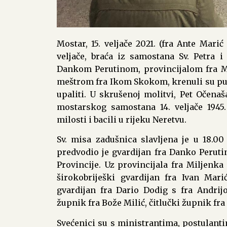
Mostar, 15. veljače 2021. (fra Ante Marić
veljače,
braća
iz
samostana Sv. Petra i
Dankom
Perutinom
, provincijalom fra
meštrom fra Ikom
Skokom, krenuli su
pu
upaliti. U skrušenoj molitvi, Pet Očenaš
mostarskog samostana 14. veljače 1945
milosti i bacili u rijeku Neretvu.
Sv. misa zadušnica slavljena je u 18.00 
predvodio je gvardijan fra Danko Peruti
Provincije. Uz provincijala fra Miljenka 
širokobriješki gvardijan fra Ivan Mari
gvardijan fra Dario Dodig s fra Andri
župnik fra Bože Milić, čitlučki župnik fra
Svećenici su s ministrantima, postulant