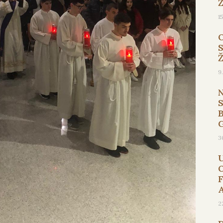
1
9
B
3
2