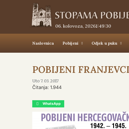
06. kolovoza, 2026.
1:49:30
Naslovnica
Pobijeni
Odjek u puku
POBIJENI FRANJEVC
Uto 7. 03. 2017
Čitanja:
1.944
WhatsApp