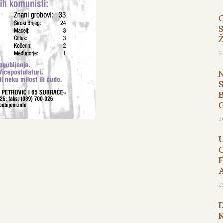
9
B
3
2