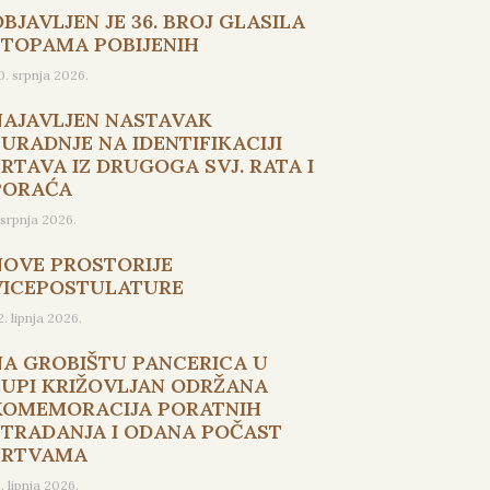
BJAVLJEN JE 36. BROJ GLASILA
STOPAMA POBIJENIH
0. srpnja 2026.
NAJAVLJEN NASTAVAK
SURADNJE NA IDENTIFIKACIJI
ŽRTAVA IZ DRUGOGA SVJ. RATA I
PORAĆA
. srpnja 2026.
NOVE PROSTORIJE
VICEPOSTULATURE
2. lipnja 2026.
NA GROBIŠTU PANCERICA U
ŽUPI KRIŽOVLJAN ODRŽANA
KOMEMORACIJA PORATNIH
STRADANJA I ODANA POČAST
ŽRTVAMA
5. lipnja 2026.