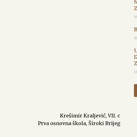
1
1
I
1
Krešimir Kraljević, VII. c
Prva osnovna škola, Široki Brijeg