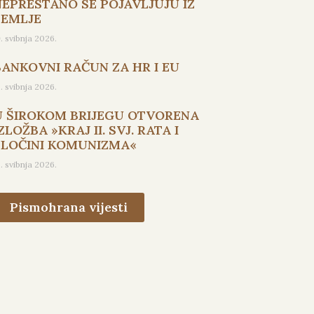
NEPRESTANO SE POJAVLJUJU IZ
ZEMLJE
9. svibnja 2026.
BANKOVNI RAČUN ZA HR I EU
5. svibnja 2026.
U ŠIROKOM BRIJEGU OTVORENA
ZLOŽBA »KRAJ II. SVJ. RATA I
ZLOČINI KOMUNIZMA«
3. svibnja 2026.
Pismohrana vijesti