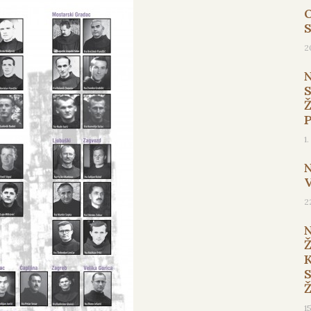
O
2
1
2
1