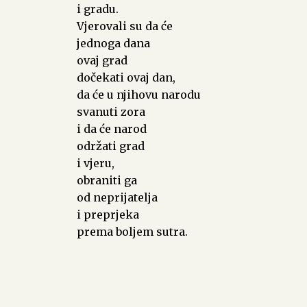
i gradu.
Vjerovali su da će
jednoga dana
ovaj grad
dočekati ovaj dan,
da će u njihovu narodu
svanuti zora
i da će narod
održati grad
i vjeru,
obraniti ga
od neprijatelja
i preprjeka
prema boljem sutra.