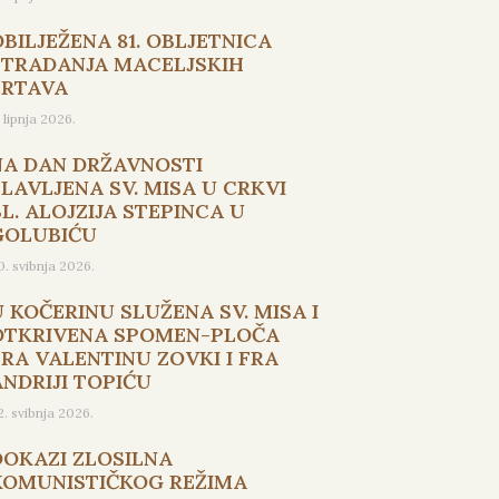
OBILJEŽENA 81. OBLJETNICA
STRADANJA MACELJSKIH
ŽRTAVA
. lipnja 2026.
NA DAN DRŽAVNOSTI
SLAVLJENA SV. MISA U CRKVI
L. ALOJZIJA STEPINCA U
GOLUBIĆU
0. svibnja 2026.
U KOČERINU SLUŽENA SV. MISA I
OTKRIVENA SPOMEN-PLOČA
FRA VALENTINU ZOVKI I FRA
ANDRIJI TOPIĆU
2. svibnja 2026.
DOKAZI ZLOSILNA
KOMUNISTIČKOG REŽIMA