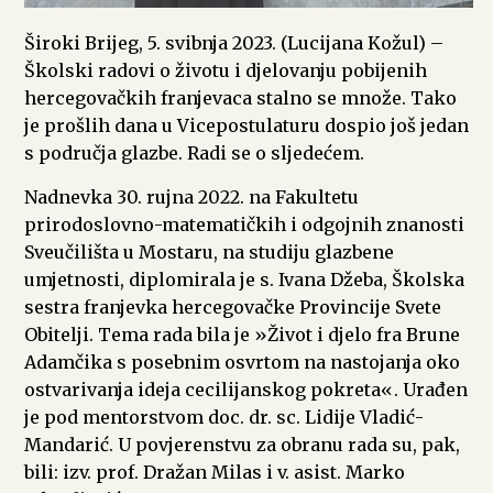
Široki Brijeg, 5. svibnja 2023. (Lucijana Kožul) –
Školski radovi o životu i djelovanju pobijenih
hercegovačkih franjevaca stalno se množe. Tako
je prošlih dana u Vicepostulaturu dospio još jedan
s područja glazbe. Radi se o sljedećem.
Nadnevka 30. rujna 2022. na Fakultetu
prirodoslovno-matematičkih i odgojnih znanosti
Sveučilišta u Mostaru, na studiju glazbene
umjetnosti, diplomirala je s. Ivana Džeba, Školska
sestra franjevka hercegovačke Provincije Svete
Obitelji. Tema rada bila je »Život i djelo fra Brune
Adamčika s posebnim osvrtom na nastojanja oko
ostvarivanja ideja cecilijanskog pokreta«. Urađen
je pod mentorstvom doc. dr. sc. Lidije Vladić-
Mandarić. U povjerenstvu za obranu rada su, pak,
bili: izv. prof. Dražan Milas i v. asist. Marko