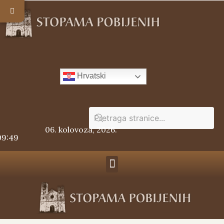
Hrvatski
06. kolovoza, 2026.
09:49