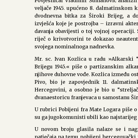
Povjesničar Vladimir Šumanović analizirao
veljače 1945. upućeno 8. dalmatinskom
dvodnevna bitka za Široki Brijeg, a 
izvješća koje je postrojba – izravni akt
davanja obavijesti o toj vojnoj operacij
riječ o krivotvorini te dokazao neaute
svojega nominalnoga nadnevka.
Mr. sc. Ivan Kozlica u radu »Alkarski 
Brijegu 1945.« piše o partizanskim alka
njihove duhovne vođe. Kozlica između osta
Pivo, bio je zapovjednik 11. dalmatin
Hercegovini, a osobno je bio u “streljač
dvanaestoricu franjevaca u samostanu Šir
U rubrici Pobijeni fra Mate Logara piše 
su ga jugokomunisti ubili kao najstarijeg
U novom broju glasila nalaze se i nag
natječaja na temu pobijeni hercegovački 