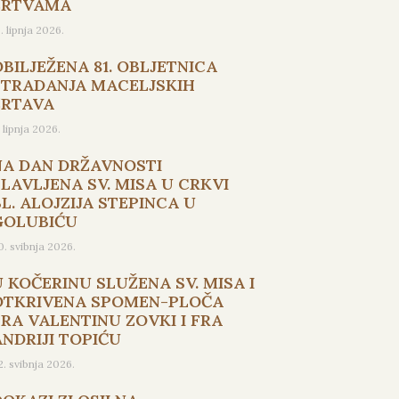
ŽRTVAMA
5. lipnja 2026.
OBILJEŽENA 81. OBLJETNICA
STRADANJA MACELJSKIH
ŽRTAVA
. lipnja 2026.
NA DAN DRŽAVNOSTI
SLAVLJENA SV. MISA U CRKVI
L. ALOJZIJA STEPINCA U
GOLUBIĆU
0. svibnja 2026.
U KOČERINU SLUŽENA SV. MISA I
OTKRIVENA SPOMEN-PLOČA
FRA VALENTINU ZOVKI I FRA
ANDRIJI TOPIĆU
2. svibnja 2026.