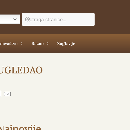
zdavaštvo
Razno
Zaglavlje
« UGLEDAO
Najnovije