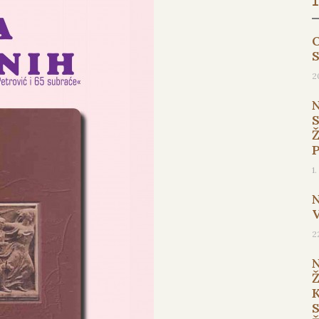
O
2
1
2