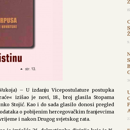
1
9
B
3
pa Vukoja) – U izdanju Vicepostulature postupka
aće« izišao je novi, 18., broj glasila Stopama
nko Stojić. Kao i do sada glasilo donosi pregled
podataka o pobijenim hercegovačkim franjevcima
vrijeme i nakon Drugog svjetskog rata.
2