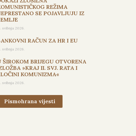
DOKAZI ZLOSILNA
KOMUNISTIČKOG REŽIMA
NEPRESTANO SE POJAVLJUJU IZ
ZEMLJE
9. svibnja 2026.
BANKOVNI RAČUN ZA HR I EU
5. svibnja 2026.
U ŠIROKOM BRIJEGU OTVORENA
ZLOŽBA »KRAJ II. SVJ. RATA I
ZLOČINI KOMUNIZMA«
3. svibnja 2026.
Pismohrana vijesti