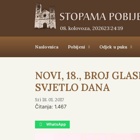
08. kolovoza, 2026.
23:24:19
Naslovnica
Pobijeni
Odjek u puku
NOVI, 18., BROJ GL
SVJETLO DANA
Sri 18. 01. 2017
Čitanja:
1.467
WhatsApp