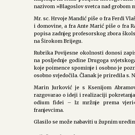
nazivom »Blagoslov svetca nad grobom 
Mr. sc. Hrvoje Mandić piše o fra Ferdi Vla
i domovine, a fra Ante Marić piše o fra R
popisa zadnjeg profesorskog zbora školsk
na Širokom Brijegu.
Rubrika Povijesne okolnosti donosi zap
na posljednje godine Drugoga svjetskog
koje poimence spominje i osobno je poz
osobno svjedočila. Članak je priredila s. N
Marin Jurković je s Ksenijom Abramović
razgovarao o ideji i realizaciji pokretanja
odium fidei – Iz mržnje prema vjeri
franjevcima.
Glasilo se može nabaviti u župnim uredim