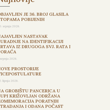
BJAVLJEN JE 36. BROJ GLASILA
STOPAMA POBIJENIH
0. srpnja 2026.
NAJAVLJEN NASTAVAK
SURADNJE NA IDENTIFIKACIJI
ŽRTAVA IZ DRUGOGA SVJ. RATA I
PORAĆA
. srpnja 2026.
NOVE PROSTORIJE
VICEPOSTULATURE
2. lipnja 2026.
NA GROBIŠTU PANCERICA U
ŽUPI KRIŽOVLJAN ODRŽANA
KOMEMORACIJA PORATNIH
STRADANJA I ODANA POČAST