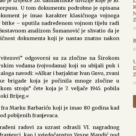
 je izvješće 26. dalmatinske divizije koje je 16.
 korpusu. U tom dokumentu podrobno je opisana
dokument je imao karakter klasičnoga vojnoga
er bitke – uputila nadređenom vojnom tijelu radi
1
i. Sustavnom analizom Šumanović je shvatio da je
ntičnost dokumenta koji je nastao znatno nakon
1
“vitezovi” odgovorni su za zločine na Širokom
rskim vođama (vojvodama) koji su ubijali puk i
I
loga navodi: »Alkar i barjaktar Ivan Guvo, zvani
ske brigade koja je počinila mnoge zločine u
1
kom stroju” čete koja je 7. veljače 1945. pobila
oki Brijeg.«
o fra Marku Barbariću koji je imao 80 godina kad
 od pobijenih franjevaca.
rađeni radovi za uzrast odrasli VI. nagradnog
franjevci, kao i svjedočanstvo Vesne Mandić pod