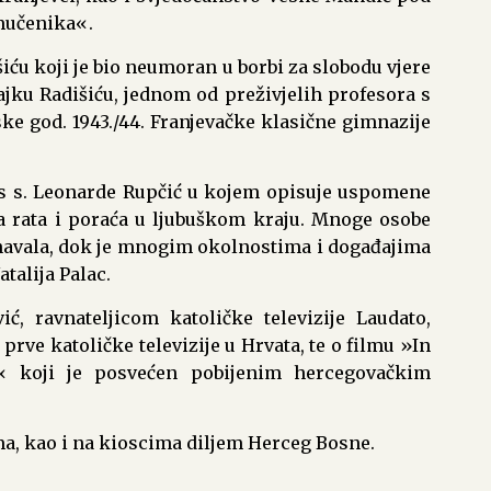
mučenika«.
šiću koji je bio neumoran u borbi za slobodu vjere
ajku Radišiću, jednom od preživjelih profesora s
e god. 1943./44. Franjevačke klasične gimnazije
is s. Leonarde Rupčić u kojem opisuje uspomene
a rata i poraća u ljubuškom kraju. Mnoge osobe
navala, dok je mnogim okolnostima i događajima
atalija Palac.
, ravnateljicom katoličke televizije Laudato,
 prve katoličke televizije u Hrvata, te o filmu »In
« koji je posvećen pobijenim hercegovačkim
a, kao i na kioscima diljem Herceg Bosne.