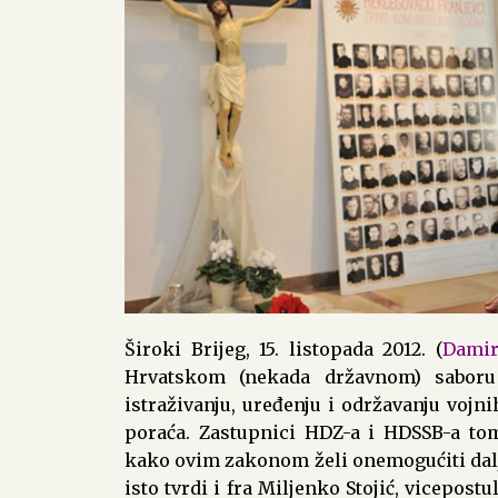
Široki Brijeg, 15. listopada 2012. (
Damir
Hrvatskom (nekada državnom) saboru
istraživanju, uređenju i održavanju vojni
poraća. Zastupnici HDZ-a i HDSSB-a tom
kako ovim zakonom želi onemogućiti dalj
isto tvrdi i fra Miljenko Stojić, vicepos