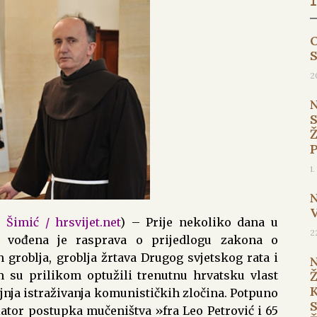
O
2
1
 Šimić / hrsvijet.net
) – Prije nekoliko dana u
2
 vođena je rasprava o prijedlogu zakona o
h groblja, groblja žrtava Drugog svjetskog rata i
 su prilikom optužili trenutnu hrvatsku vlast
nja istraživanja komunističkih zločina. Potpuno
tulator postupka mučeništva »fra Leo Petrović i 65