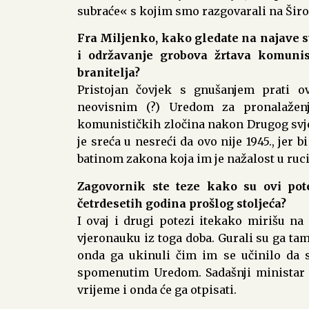
subraće« s kojim smo razgovarali na Šir
Fra Miljenko, kako gledate na najave s
i održavanje grobova žrtava komunis
branitelja?
Pristojan čovjek s gnušanjem prati ov
neovisnim (?) Uredom za pronalaženje
komunističkih zločina nakon Drugog svjets
je sreća u nesreći da ovo nije 1945., jer
batinom zakona koja im je nažalost u ruci
Zagovornik ste teze kako su ovi pot
četrdesetih godina prošlog stoljeća?
I ovaj i drugi potezi itekako mirišu 
vjeronauku iz toga doba. Gurali su ga tamo
onda ga ukinuli čim im se učinilo da su
spomenutim Uredom. Sadašnji ministar b
vrijeme i onda će ga otpisati.