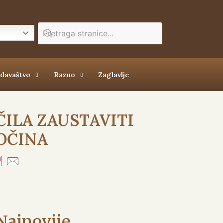
zdavaštvo
Razno
Zaglavlje
ILA ZAUSTAVITI
OČINA
Najnovije