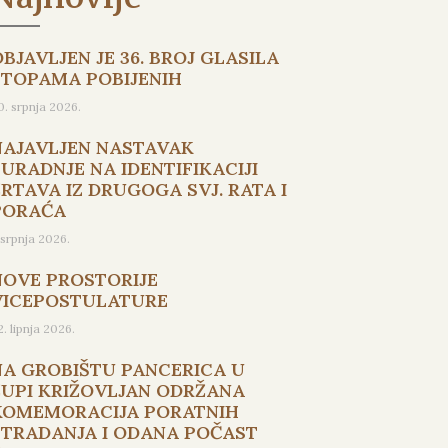
BJAVLJEN JE 36. BROJ GLASILA
STOPAMA POBIJENIH
0. srpnja 2026.
NAJAVLJEN NASTAVAK
SURADNJE NA IDENTIFIKACIJI
ŽRTAVA IZ DRUGOGA SVJ. RATA I
PORAĆA
. srpnja 2026.
NOVE PROSTORIJE
VICEPOSTULATURE
2. lipnja 2026.
NA GROBIŠTU PANCERICA U
ŽUPI KRIŽOVLJAN ODRŽANA
KOMEMORACIJA PORATNIH
STRADANJA I ODANA POČAST