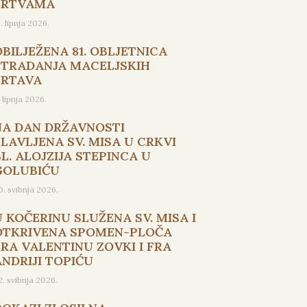
ŽRTVAMA
5. lipnja 2026.
OBILJEŽENA 81. OBLJETNICA
STRADANJA MACELJSKIH
ŽRTAVA
. lipnja 2026.
NA DAN DRŽAVNOSTI
SLAVLJENA SV. MISA U CRKVI
L. ALOJZIJA STEPINCA U
GOLUBIĆU
0. svibnja 2026.
U KOČERINU SLUŽENA SV. MISA I
OTKRIVENA SPOMEN-PLOČA
FRA VALENTINU ZOVKI I FRA
ANDRIJI TOPIĆU
2. svibnja 2026.