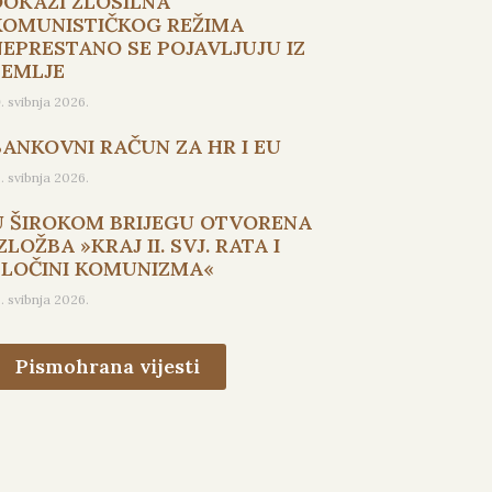
DOKAZI ZLOSILNA
KOMUNISTIČKOG REŽIMA
NEPRESTANO SE POJAVLJUJU IZ
ZEMLJE
9. svibnja 2026.
BANKOVNI RAČUN ZA HR I EU
5. svibnja 2026.
U ŠIROKOM BRIJEGU OTVORENA
ZLOŽBA »KRAJ II. SVJ. RATA I
ZLOČINI KOMUNIZMA«
3. svibnja 2026.
Pismohrana vijesti