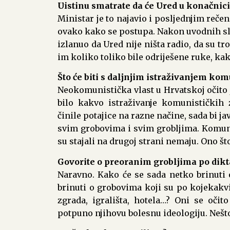
Uistinu smatrate da će Ured u konačnici
Ministar je to najavio i posljednjim reč
ovako kako se postupa. Nakon uvodnih slat
izlanuo da Ured nije ništa radio, da su tr
im koliko toliko bile odriješene ruke, ka
Što će biti s daljnjim istraživanjem kom
Neokomunistička vlast u Hrvatskoj očito 
bilo kakvo istraživanje komunističkih z
činile potajice na razne načine, sada bi ja
svim grobovima i svim grobljima. Komunis
su stajali na drugoj strani nemaju. Ono š
Govorite o preoranim grobljima po dikt
Naravno. Kako će se sada netko brinuti
brinuti o grobovima koji su po kojekakv
zgrada, igrališta, hotela…? Oni se očit
potpuno njihovu bolesnu ideologiju. Nešto