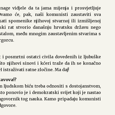
age vidjele da ta jama mijenja i prosvjetljuje
. Ovamo će, pak, naši komunisti zaustaviti sva
kati spomenike njihovoj stvarnoj ili izmišljenoj
nski rat stvorio današnju hrvatsku državu nego
stalom, među mnogim zaustavljenim stvarima s
rgorcu.
i posmrtni ostatci civila dovedenih iz ljubuške
to njihovi sinovi i kćeri traže da ih se konačno
istraživati ratne zločine. Ma daj!
tavova!?
 ljudskom biću treba odnositi s dostojanstvom,
isto ponovio je i demokratski svijet koji je nastao
govornik tog nauka. Kamo pripadaju komunisti
dgovore.