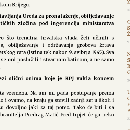
okom Brijegu.
1
tavljanja Ureda za pronalaženje, obilježavanje
tičkih zločina pod ingerenciju ministarstva
o što trenutna hrvatska vlada želi učiniti s
9
, obilježavanje i održavanje grobova žrtava
kog rata (istina tek nakon 9. svibnja 1945.). Sva
 bi se oni poslužili i stvarnom batinom, a ne samo
B
.
ezi slični onima koje je KPJ vukla koncem
3
na ta vremena. Na um mi pada postupanje prema
 i ovamo, na kraju ga stavili zadnji sat u školi i
 dovoljno jaki za taj potez. Tako će biti i sa
ranitelja Predrag Matić Fred trpjet će ga neko
2