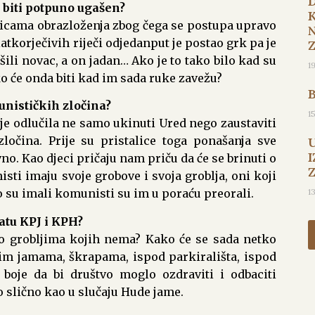
 biti potpuno ugašen?
enicama obrazloženja zbog čega se postupa upravo
korječivih riječi odjedanput je postao grk pa je
ošili novac, a on jadan… Ako je to tako bilo kad su
1
ko će onda biti kad im sada ruke zavežu?
unističkih zločina?
1
je odlučila ne samo ukinuti Ured nego zaustaviti
ločina. Prije su pristalice toga ponašanja sve
I
vno. Kao djeci pričaju nam priču da će se brinuti o
ti imaju svoje grobove i svoja groblja, oni koji
1
to su imali komunisti su im u poraću preorali.
atu KPJ i KPH?
 o grobljima kojih nema? Kako će se sada netko
im jamama, škrapama, ispod parkirališta, ispod
o boje da bi društvo moglo ozdraviti i odbaciti
 slično kao u slučaju Hude jame.