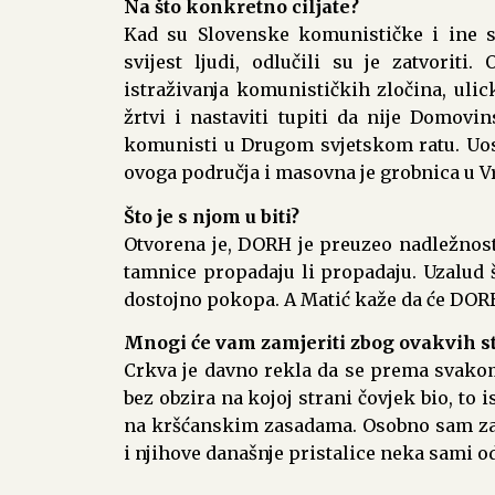
Na što konkretno ciljate?
Kad su Slovenske komunističke i ine sn
svijest ljudi, odlučili su je zatvoriti
istraživanja komunističkih zločina, ulic
žrtvi i nastaviti tupiti da nije Domovi
komunisti u Drugom svjetskom ratu. Uo
ovoga područja i masovna je grobnica u V
Što je s njom u biti?
Otvorena je, DORH je preuzeo nadležnost 
tamnice propadaju li propadaju. Uzalud š
dostojno pokopa. A Matić kaže da će DORH 
Mnogi će vam zamjeriti zbog ovakvih s
Crkva je davno rekla da se prema svakom
bez obzira na kojoj strani čovjek bio, to 
na kršćanskim zasadama. Osobno sam za
i njihove današnje pristalice neka sami o