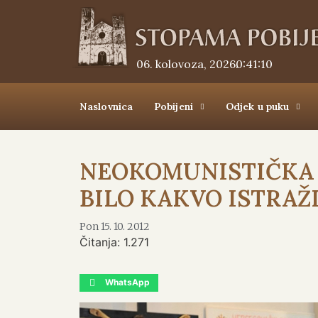
06. kolovoza, 2026.
0:41:11
Naslovnica
Pobijeni
Odjek u puku
NEOKOMUNISTIČKA 
BILO KAKVO ISTRAŽ
Pon 15. 10. 2012
Čitanja:
1.271
WhatsApp