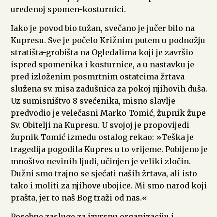
uređenoj spomen-kosturnici.
Iako je povod bio tužan, svečano je jučer bilo na
Kupresu. Sve je počelo Križnim putem u podnožju
stratišta-grobišta na Ogledalima koji je završio
ispred spomenika i kosturnice, a u nastavku je
pred izloženim posmrtnim ostatcima žrtava
služena sv. misa zadušnica za pokoj njihovih duša.
Uz sumisništvo 8 svećenika, misno slavlje
predvodio je velečasni Marko Tomić, župnik župe
Sv. Obitelji na Kupresu. U svojoj je propovijedi
župnik Tomić između ostalog rekao: »Teška je
tragedija pogodila Kupres u to vrijeme. Pobijeno je
mnoštvo nevinih ljudi, učinjen je veliki zločin.
Dužni smo trajno se sjećati naših žrtava, ali isto
tako i moliti za njihove ubojice. Mi smo narod koji
prašta, jer to naš Bog traži od nas.«
Posebne zasluge za izvrsnu organizaciju i