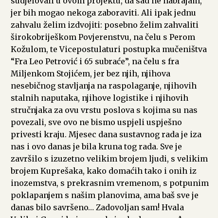
sudjelovali u ovom projektu, da sad ne nabrajam,
jer bih mogao nekoga zaboraviti. Ali ipak jednu
zahvalu želim izdvojiti: posebno želim zahvaliti
širokobriješkom Povjerenstvu, na čelu s Perom
Kožulom, te Vicepostulaturi postupka mučeništva
“Fra Leo Petrović i 65 subraće”, na čelu s fra
Miljenkom Stojićem, jer bez njih, njihova
nesebičnog stavljanja na raspolaganje, njihovih
stalnih naputaka, njihove logistike i njihovih
stručnjaka za ovu vrstu poslova s kojima su nas
povezali, sve ovo ne bismo uspjeli uspješno
privesti kraju. Mjesec dana sustavnog rada je iza
nas i ovo danas je bila kruna tog rada. Sve je
završilo s izuzetno velikim brojem ljudi, s velikim
brojem Kuprešaka, kako domaćih tako i onih iz
inozemstva, s prekrasnim vremenom, s potpunim
poklapanjem s našim planovima, ama baš sve je
danas bilo savršeno… Zadovoljan sam! Hvala