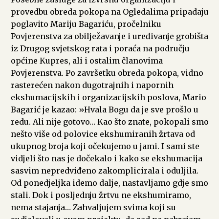
provedbu obreda pokopa na Ogledalima pripadaju
poglavito Mariju Bagariću, pročelniku
Povjerenstva za obilježavanje i uređivanje grobišta
iz Drugog svjetskog rata i poraća na području
općine Kupres, ali i ostalim članovima
Povjerenstva. Po završetku obreda pokopa, vidno
rasterećen nakon dugotrajnih i napornih
ekshumacijskih i organizacijskih poslova, Mario
Bagarić je kazao: »Hvala Bogu da je sve prošlo u
redu. Ali nije gotovo… Kao što znate, pokopali smo
nešto više od polovice ekshumiranih žrtava od
ukupnog broja koji očekujemo u jami. I sami ste
vidjeli što nas je dočekalo i kako se ekshumacija
sasvim nepredviđeno zakomplicirala i oduljila.
Od ponedjeljka idemo dalje, nastavljamo gdje smo
stali. Dok i posljednju žrtvu ne ekshumiramo,
nema stajanja… Zahvaljujem svima koji su