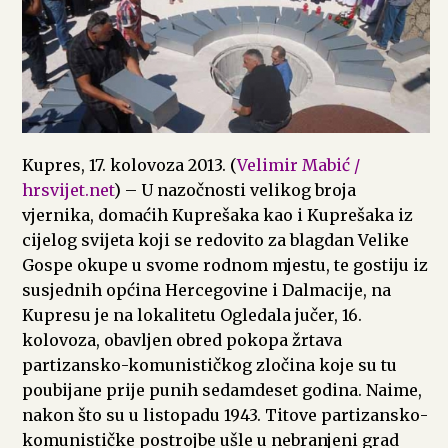
Kupres, 17. kolovoza 2013. (
Velimir Mabić /
hrsvijet.net
) – U nazočnosti velikog broja
vjernika, domaćih Kuprešaka kao i Kuprešaka iz
cijelog svijeta koji se redovito za blagdan Velike
Gospe okupe u svome rodnom mjestu, te gostiju iz
susjednih općina Hercegovine i Dalmacije, na
Kupresu je na lokalitetu Ogledala jučer, 16.
kolovoza, obavljen obred pokopa žrtava
partizansko-komunističkog zločina koje su tu
poubijane prije punih sedamdeset godina. Naime,
nakon što su u listopadu 1943. Titove partizansko-
komunističke postrojbe ušle u nebranjeni grad