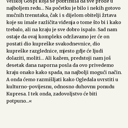
Velikoj Gospi koja se pobrinula da sve prođe u
najboljem redu… Na početku je bilo i nekih gotovo
mučnih trenutaka, čak i s dijelom obitelji žrtava
koje su imale različita viđenja o tome što bi i kako
trebalo, ali na kraju je sve dobro ispalo. Sad nam
ostaje da ovaj kompleks održavamo jer će on
postati dio kupreške svakodnevnice, dio
kupreške razglednice, mjesto gdje će ljudi
dolaziti, moliti… Ali kažem, predstoji nam još
desetak dana naporna posla da ovo privedemo
kraju onako kako spada, na najbolji mogući način.
A onda ćemo razmišljati kako Ogledala uvrstiti u
kulturno-povijesnu, odnosno duhovnu ponudu
Kupresa. I tek onda, zadovoljstvo će biti
potpuno…«