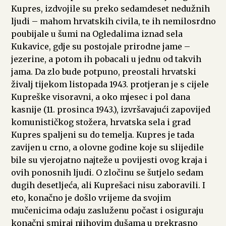
Kupres, izdvojile su preko sedamdeset nedužnih
ljudi – mahom hrvatskih civila, te ih nemilosrdno
poubijale u šumi na Ogledalima iznad sela
Kukavice, gdje su postojale prirodne jame –
jezerine, a potom ih pobacali u jednu od takvih
jama. Da zlo bude potpuno, preostali hrvatski
živalj tijekom listopada 1943. protjeran je s cijele
Kupreške visoravni, a oko mjesec i pol dana
kasnije (11. prosinca 1943.), izvršavajući zapovijed
komunističkog stožera, hrvatska sela i grad
Kupres spaljeni su do temelja. Kupres je tada
zavijen u crno, a olovne godine koje su slijedile
bile su vjerojatno najteže u povijesti ovog kraja i
ovih ponosnih ljudi. O zločinu se šutjelo sedam
dugih desetljeća, ali Kuprešaci nisu zaboravili. I
eto, konačno je došlo vrijeme da svojim
mučenicima odaju zasluženu počast i osiguraju
konačni smiraj njihovim dušama u prekrasno