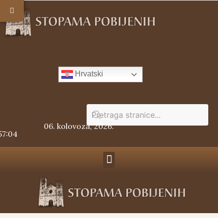
Hrvatski
06. kolovoza, 2026.
57:05