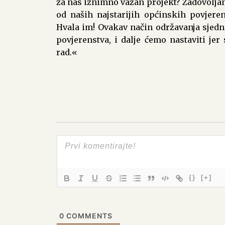
za nas iznimno važan projekt? Zadovolja
od naših najstarijih općinskih povjeren
Hvala im! Ovakav način održavanja sjedn
povjerenstva, i dalje ćemo nastaviti jer
rad.«
{}
[+]
0
COMMENTS