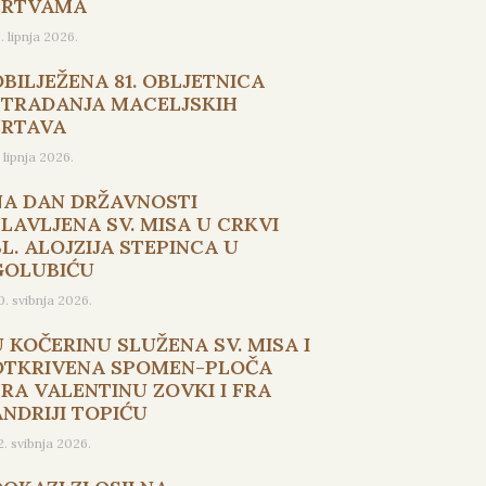
ŽRTVAMA
5. lipnja 2026.
OBILJEŽENA 81. OBLJETNICA
STRADANJA MACELJSKIH
ŽRTAVA
. lipnja 2026.
NA DAN DRŽAVNOSTI
SLAVLJENA SV. MISA U CRKVI
L. ALOJZIJA STEPINCA U
GOLUBIĆU
0. svibnja 2026.
U KOČERINU SLUŽENA SV. MISA I
OTKRIVENA SPOMEN-PLOČA
FRA VALENTINU ZOVKI I FRA
ANDRIJI TOPIĆU
2. svibnja 2026.