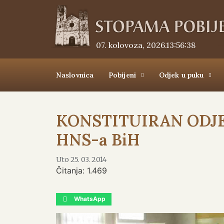
07. kolovoza, 2026.
13:56:39
Naslovnica
Pobijeni
Odjek u puku
KONSTITUIRAN ODJE
HNS-a BiH
Uto 25. 03. 2014
Čitanja:
1.469
WhatsApp