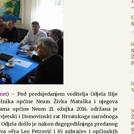
O
2
1
.net
) – Pod predsjedanjem voditelja Odjela Ilije
2
čelnika općine Neum Živka Matuška i njegova
jama općine Neum 21. ožujka 2014. održana je
 svjetski i Domovinski rat Hrvatskoga narodnoga
 Odjela došlo je nakon dugogodišnjega predanog
va »Fra Leo Petrović i 65 subraće« i općinskih