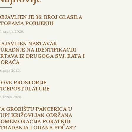
BJAVLJEN JE 36. BROJ GLASILA
STOPAMA POBIJENIH
0. srpnja 2026.
NAJAVLJEN NASTAVAK
SURADNJE NA IDENTIFIKACIJI
ŽRTAVA IZ DRUGOGA SVJ. RATA I
PORAĆA
. srpnja 2026.
NOVE PROSTORIJE
VICEPOSTULATURE
2. lipnja 2026.
NA GROBIŠTU PANCERICA U
ŽUPI KRIŽOVLJAN ODRŽANA
KOMEMORACIJA PORATNIH
STRADANJA I ODANA POČAST