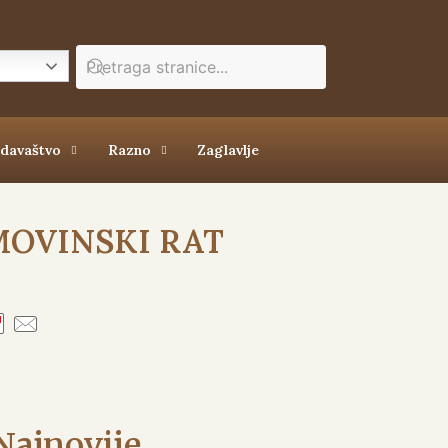
zdavaštvo
Razno
Zaglavlje
MOVINSKI RAT
Najnovije