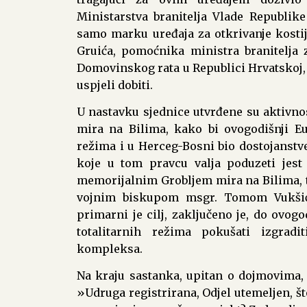
Ministarstva branitelja Vlade Republik
samo marku uređaja za otkrivanje kosti
Gruića, pomoćnika ministra branitelja
Domovinskog rata u Republici Hrvatskoj, u
uspjeli dobiti.
U nastavku sjednice utvrđene su aktivnost
mira na Bilima, kako bi ovogodišnji Eu
režima i u Herceg-Bosni bio dostojanstv
koje u tom pravcu valja poduzeti jest
memorijalnim Grobljem mira na Bilima, te
vojnim biskupom msgr. Tomom Vukšić
primarni je cilj, zaključeno je, do ovog
totalitarnih režima pokušati izgrad
kompleksa.
Na kraju sastanka, upitan o dojmovima, v
»Udruga registrirana, Odjel utemeljen, š