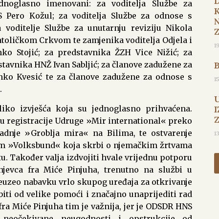
dnoglasno imenovani: za voditelja Službe za
 Pero Kožul; za voditelja Službe za odnose s
 voditelje Službe za unutarnju reviziju Nikola
atoličkom Crkvom te zamjenika voditelja Odjela i
1
nko Stojić; za predstavnika ŽZH Vice Nižić; za
tavnika HNŽ Ivan Sabljić; za članove zadužene za
anko Kvesić te za članove zadužene za odnose s
1
.
iko izvješća koja su jednoglasno prihvaćena.
I
tku registracije Udruge »Mir international« preko
adnje »Groblja mira« na Bilima, te ostvarenje
1
 »Volksbund« koja skrbi o njemačkim žrtvama
tu. Također valja izdvojiti hvale vrijednu potporu
jevca fra Miće Pinjuha, trenutno na službi u
 preuzeo nabavku vrlo skupog uređaja za otkrivanje
biti od velike pomoći i značajno unaprijediti rad
ra Miće Pinjuha tim je važnija, jer je ODSDR HNS
 neočekivane neugodnosti i opstrukcije od