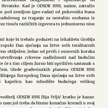
e Hrvatske. Kad je ODSDR HNS, naime, zatražio
ju pod zemljom (geo-radar) od pukovnika Ivana
 zaduženog za traganje za nestalim osobama iz
z tisuću različitih izgovora to jednostavno nisu
i koje bi trebalo poduzeti na lokalitetu Groblja
ropski Dan sjećanja na žrtve svih totalitarnih
eno obilježen. Jedan od prvih i osnovnih koraka
 utvrđivanje crkvene nadležnosti nad budućim
 će s tim ciljem žurno biti upriličen sastanak s
em. Glede građevinskih planova ODSDR HNS
odišnjega Europskog Dana sjećanja na žrtve svih
iti kapelicu kao ishodište budućega velikog
oditelj ODSDR HNS Ilija Vrljić kratko je kazao:
to nam još treba da bismo konačno krenuli u ovaj