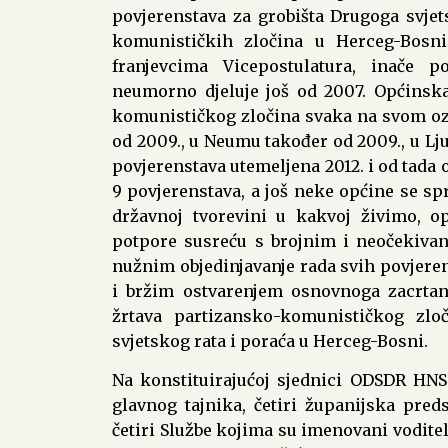
povjerenstava za grobišta Drugoga svjet
komunističkih zločina u Herceg-Bosn
franjevcima Vicepostulatura, inače p
neumorno djeluje još od 2007. Općinska
komunističkog zločina svaka na svom oze
od 2009., u Neumu također od 2009., u Lj
povjerenstava utemeljena 2012. i od tada 
9 povjerenstava, a još neke općine se s
državnoj tvorevini u kakvoj živimo, 
potpore susreću s brojnim i neočekiva
nužnim objedinjavanje rada svih povjeren
i bržim ostvarenjem osnovnoga zacrtano
žrtava partizansko-komunističkog zlo
svjetskog rata i poraća u Herceg-Bosni.
Na konstituirajućoj sjednici ODSDR HNS
glavnog tajnika, četiri županijska preds
četiri Službe kojima su imenovani vodite