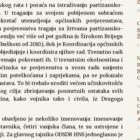
skog rata i poraća na istraživanju partizansko-
1
i. U traganju za svojom pobijenom subraćom
okretač utemeljenja općinskih povjerenstava,
 povjerenstva tragaju za žrtvama partizansko-
mlju već više od pet godina (u Širokom Brijegu
ubuškom od 2010.), dok je Koordinacija općinskih
9
objedinjuje i koordinira njihov rad. Trenutno radi
premaju pokrenuti ih. U trenutnim okolnostima i
općinska se povjerenstva u svom radu umjesto
B
nim poteškoćama i zaprjekama, pa se pokazalo
stava. To bi trebalo uroditi većom učinkovitošću
3
g cilja: zbrinjavanju posmrtnih ostataka svih
čina, kako vojnika tako i civila, iz Drugoga
 obavljeno je nekoliko imenovanja: imenovanje
tavnika, četiri vanjska člana, te su ustrojene i
2
lji. Za glavnog tajnika ODSDR HNS jednoglasno je