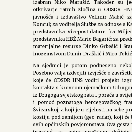
izabran Niko Marušić. Također su je
otkrivanje ratnih zločina u ODSDR HNS
javnošću i izdavaštvo Velimir Mabić; za
Koncul; za voditelja Službe za odnose s K
predstavnika Vicepostulature fra Milje
predstavnika HBŽ Mario Bagarić; za preds
materijalne resurse Dinko Grbešić i St
inozemstvom Damir Draškić i Miro Tokić
Na sjednici je potom podneseno nekol
Posebno valja izdvojiti izvješće o završe
koje će ODSDR HNS voditi projekt izgr
kontakta s krovnom njemačkom Udrugom
iz Drugoga svjetskog rata i poraća u svije
i pomoć poznatoga hercegovačkog fran
Švicarskoj, a koji je u cijelosti na sebe
kostiju pod zemljom (geo-radar), koji će 
svih općinskih povjerenstava. Ova gesta f
tragajući za ovim uređajem doživio