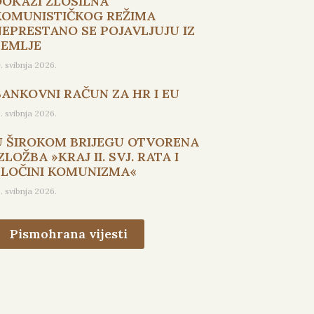
DOKAZI ZLOSILNA
KOMUNISTIČKOG REŽIMA
NEPRESTANO SE POJAVLJUJU IZ
ZEMLJE
9. svibnja 2026.
BANKOVNI RAČUN ZA HR I EU
5. svibnja 2026.
U ŠIROKOM BRIJEGU OTVORENA
ZLOŽBA »KRAJ II. SVJ. RATA I
ZLOČINI KOMUNIZMA«
3. svibnja 2026.
Pismohrana vijesti