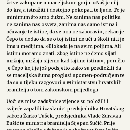
žrtve zakopane u maceljskom gorju. »Naš je cilj
do kraja istražiti i dostojno pokopati te ljude. To je
minimum što smo dužni. Ne zanima nas politika,
ne zanima nas osveta, zanima nas samo istina i
očuvanje te istine, da se ona ne zaboravi«, rekao je
Čepo te dodao da se o toj istini ne uči u školi niti je
ima u medijima. »Blokada je na svim poljima. Ali
istinu moramo znati. Zbog istine ne ćemo sijati
mržnju, mržnju sijemo kad tajimo istinu«, poručio
je Čepo koji je još podsjetio kako su predložili da
se maceljska šuma proglasi spomen-područjem te
da su u tijeku razgovori u Ministarstvu hrvatskih
branitelja o tom zakonskom prijedlogu.
Uoči sv. mise zadušnice vijence su položili i
svijeće zapalili izaslanici predsjednika Hrvatskog
sabora Žarko Tušek, predsjednika Vlade Zdravka
Bušić te ministra branitelja Stjepan Sučić. Prije