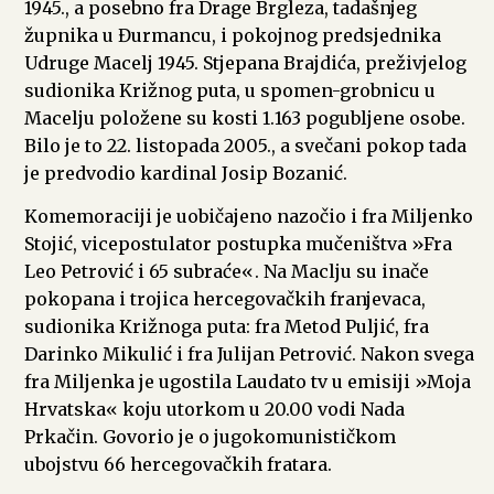
1945., a posebno fra Drage Brgleza, tadašnjeg
župnika u Đurmancu, i pokojnog predsjednika
Udruge Macelj 1945. Stjepana Brajdića, preživjelog
sudionika Križnog puta, u spomen-grobnicu u
Macelju položene su kosti 1.163 pogubljene osobe.
Bilo je to 22. listopada 2005., a svečani pokop tada
je predvodio kardinal Josip Bozanić.
Komemoraciji je uobičajeno nazočio i fra Miljenko
Stojić, vicepostulator postupka mučeništva »Fra
Leo Petrović i 65 subraće«. Na Maclju su inače
pokopana i trojica hercegovačkih franjevaca,
sudionika Križnoga puta: fra Metod Puljić, fra
Darinko Mikulić i fra Julijan Petrović. Nakon svega
fra Miljenka je ugostila Laudato tv u emisiji »Moja
Hrvatska« koju utorkom u 20.00 vodi Nada
Prkačin. Govorio je o jugokomunističkom
ubojstvu 66 hercegovačkih fratara.