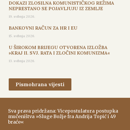
DOKAZI ZLOSILNA KOMUNISTIČKOG REŽIMA
NEPRESTANO SE POJAVLJUJU IZ ZEMLJE
19. svibnja 2026.
BANKOVNI RAČUN ZA HR I EU
15. svibnja 2026.
U ŠIROKOM BRIJEGU OTVORENA IZLOŽBA
»KRAJ II. SVJ. RATA I ZLOČINI KOMUNIZMA«
13. svibnja 2026.
Pismohrana vijesti
Sva prava pridržana: Vicepostulatura postupka
mučeništva »Sluge Božje fra Andrija Topić i 49
braće«