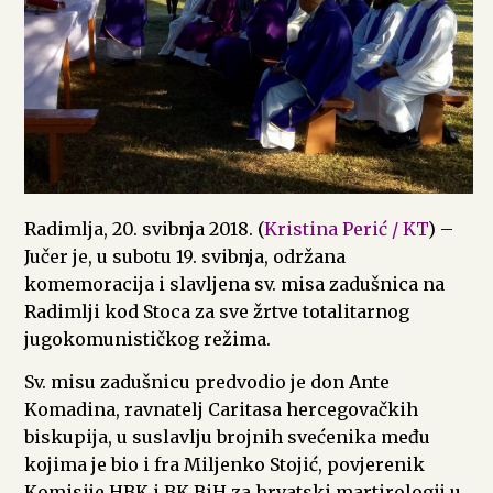
Radimlja, 20. svibnja 2018. (
Kristina Perić / KT
) –
Jučer je, u subotu 19. svibnja, održana
komemoracija i slavljena sv. misa zadušnica na
Radimlji kod Stoca za sve žrtve totalitarnog
jugokomunističkog režima.
Sv. misu zadušnicu predvodio je don Ante
Komadina, ravnatelj Caritasa hercegovačkih
biskupija, u suslavlju brojnih svećenika među
kojima je bio i fra Miljenko Stojić, povjerenik
Komisije HBK i BK BiH za hrvatski martirologij u