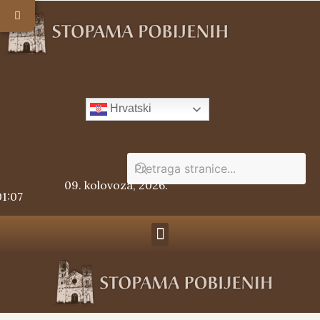
Hrvatski
09. kolovoza, 2026.
01:07