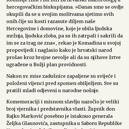
hercegovačkim biskupijama. »Danas smo se ovdje
okupili da se u svojim molitvama sjetimo svih
onih čije su kosti razasute diljem naše
Hercegovine i domovine, koje je ubila ljudska
mržnja, ljudska zloba, pa su ih zatrpali i sakrili da
im se za trag ne zna«, rekao je Komadina u svojoj
propovijedi i naglasio kako je hrvatski narod
prošao kroz brojne nevolje ali da su njihove žrtve
ugrađene u Božji plan providnosti.
Nakon sv. mise zadušnice zapaljene su svijeće i
položeni vijenci pred spomen obilježjem. Sve su
pratili mladi odjeveni u narodne nošnje.
Komemoraciji i misnom slavlju nazočio je veliki
broj vjernika i predstavnika vlasti. Župnik don
Rajko Marković posebno je istaknuo generala
Željka Glasnovića, zastupnika u Saboru Republike