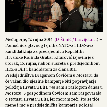
Međugorje, 17. rujna 2014. (
D. Šimić / hrsvijet.net
) –
Pomoćnica glavnog tajnika NATO-a i HDZ-ova
kandidatkinja za predsjednicu Republike
Hrvatske Kolinda Grabar Kitarović izjavila je u
utorak, 16. rujna, nakon susreta s predsjednikom
HDZ-a BiH i kandidatom za člana BiH
Predsjedništva Draganom Čovićem u Mostaru da
će važan dio njezine kampanje biti popravljanje
položaja Hrvata u BiH. »Ja sam s razlogom danas u
Mostaru. S gospodinom Čovićem sam razgovarala
o statusu Hrvata u BiH, jer moram reći, što se tiče
mene i moje predsjedničke kampanje položaj