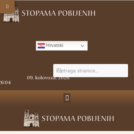
Hrvatski
09. kolovoza, 2026.
26:04