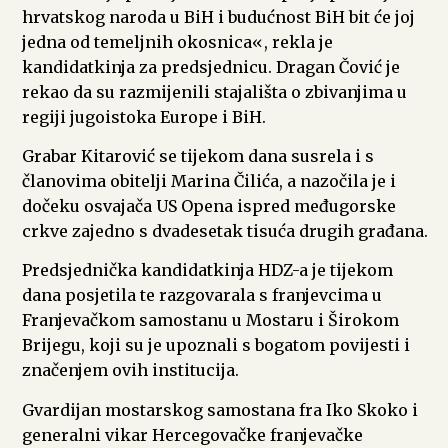
hrvatskog naroda u BiH i budućnost BiH bit će joj
jedna od temeljnih okosnica«, rekla je
kandidatkinja za predsjednicu. Dragan Čović je
rekao da su razmijenili stajališta o zbivanjima u
regiji jugoistoka Europe i BiH.
Grabar Kitarović se tijekom dana susrela i s
članovima obitelji Marina Čilića, a nazočila je i
dočeku osvajača US Opena ispred međugorske
crkve zajedno s dvadesetak tisuća drugih građana.
Predsjednička kandidatkinja HDZ-a je tijekom
dana posjetila te razgovarala s franjevcima u
Franjevačkom samostanu u Mostaru i Širokom
Brijegu, koji su je upoznali s bogatom povijesti i
značenjem ovih institucija.
Gvardijan mostarskog samostana fra Iko Skoko i
generalni vikar Hercegovačke franjevačke