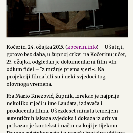
Kočerin, 24. ožujka 2015. (
kocerin.info
) – U šutnji,
gotovo bez daha, u župnoj crkvi na Kočerinu jučer,
23. ožujka, odgledan je dokumentarni film »In
odium fidei – Iz mržnje prema vjeri«. Na
projekciji filma bili su i neki svjedoci tog
olovnoga vremena.
Fra Mario Knezović, župnik, izrekao je najprije
nekoliko riječi u ime Laudata, izdavača i
producenta filma. U šezdeset minuta temeljem
autentičnih iskaza svjedoka i dokaza iz arhiva
prikazan je kontekst i način na koji je tijekom
Drugog svjetskog rata i u poraću brutalno ubijeno