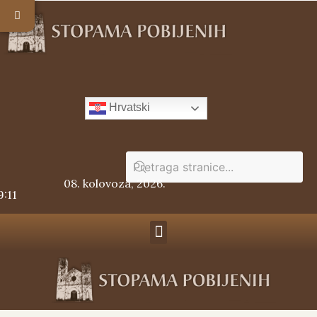
Hrvatski
08. kolovoza, 2026.
9:11