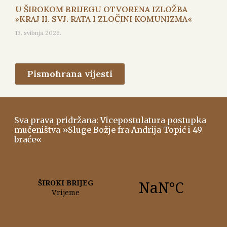
U ŠIROKOM BRIJEGU OTVORENA IZLOŽBA
»KRAJ II. SVJ. RATA I ZLOČINI KOMUNIZMA«
13. svibnja 2026.
Pismohrana vijesti
Sva prava pridržana: Vicepostulatura postupka
mučeništva »Sluge Božje fra Andrija Topić i 49
braće«