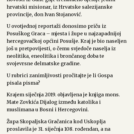
hrvatski misionar, iz Hrvatske salezijanske
provincije, don Ivan Stojanović.
U ovotjednoj reportaži donosimo priču iz
Posuškog Graca – mjesta i župe u najzapadnijoj
hercegovačkoj općini Posušje. Kraj je bio naseljen
još u pretpovijesti, o čemu svjedoče naselja iz
neolitika, eneolitika i brončanog doba te
svojevrsne delmatske gradine.
U rubrici zanimljivosti pročitajte je li Gospa
pisala pisma?
Krajem siječnja 2019. objavljena je knjiga mons.
Mate Zovkića Dijalog između katolika i
muslimana u Bosni i Hercegovini.
Župa Skopaljska Gračanica kod Uskoplja
proslavila je 31. siječnja 108. rođendan, a na