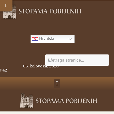
Hrvatski
06. kolovoza, 2026.
0:42