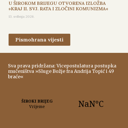
U ŠIROKOM BRIJEGU OTVORENA IZLOŽBA
»KRAJ II. SVJ. RATA I ZLOČINI KOMUNIZMA«
13. svibnja 2026.
Pismohrana vijesti
Sva prava pridržana: Vicepostulatura postupka
mučeništva »Sluge Božje fra Andrija Topić i 49
braće«