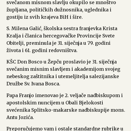
svečanom misnom slavlju okupilo se mnoštvo
župljana, političkih dužnosnika, uglednika i
gostiju iz svih krajeva BiH i šire.
S. Milena Galić, školska sestra franjevka Krista
Kralja i članica hercegovačke Provincije Svete
Obitelji, preminula je 31. siječnja u 79. godini
života i 61. godini redovništva.
KŠC Don Bosco u Žepču proslavio je 31. siječnja
svečanim misnim slavljem i akademijom svojeg
nebeskog zaštitnika i utemeljitelja salezijanske
Družbe Sv. Ivana Bosca.
Papa Franjo imenovao je 2. veljače nadbiskupom i
apostolskim nuncijem u Obali Bjelokosti
svećenika Splitsko-makarske nadbiskupije mons.
Antu Jozića.
Preporučujemo vam i ostale standardne rubrike u