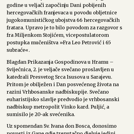
godine u veljači započinju Dani pobijenih
hercegovačkih franjevaca u povodu obljetnice
jugokomunističkog ubojstva 66 hercegovačkih
fratara. Upravo je to bilo povodom za razgovor s
fra Miljenkom Stojićem, vicepostulatorom
postupka mučeništva »Fra Leo Petrović i 65
subraće«.
Blagdan Prikazanja Gospodinova u Hramu –
Svijećnica, 2. je veljače svečano proslavljen u
katedrali Presvetog Srca Isusova u Sarajevu.
Pritom je obilježen i Dan posvećenog života na
razini Vrhbosanske nadbiskupije. Svečano
euharistijsko slavlje predvodio je vrhbosanski
nadbiskup metropolit Vinko kard. Puljić, a
sumisilo je 20-ak svećenika.
Uz spomendan Sv. Ivana don Bosca, donosimo
novosti iz Gane gdje trenutačno djeluje jedini