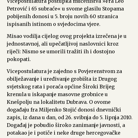
Vicepostulatura postupka mučeništva »Fra Leo
Petrović i 65 subraće« u svome glasilu Stopama
pobijenih donosi u 5. broju novih 60 stranica
ispisanih istinom o svjedocima vjere.
Misao vodilja cijelog ovog projekta izrečena je u
jednostavnoj, ali upečatljivoj naslovnici kroz
riječi: Nismo se umorili tražiti ih i dostojno
pokopati.
Vicepostulatura je zajedno s Povjerenstvom za
obilježavanje i uređivanje grobišta iz Drugog
svjetskog rata i poraća općine Široki Brijeg
krenula u iskapanje masovne grobnice u
Knešpolju na lokalitetu Dubrava. O ovome
događaju fra Miljenko Stojić donosi dnevnički
zapis, iz dana u dan, od 26. svibnja do 5. lipnja 2010.
Događaj je pobudio široko zanimanje javnosti, a
potakao je i potiče i neke druge hercegovačke