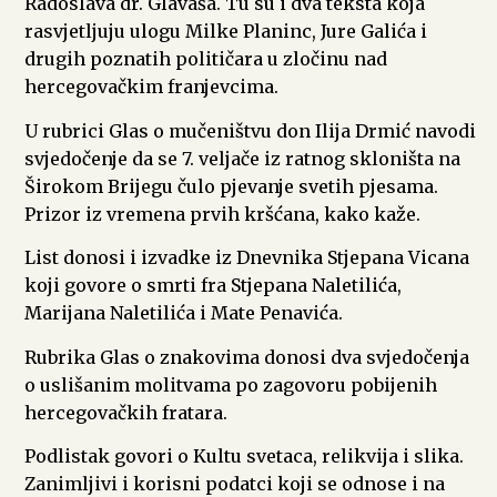
Radoslava dr. Glavaša. Tu su i dva teksta koja
rasvjetljuju ulogu Milke Planinc, Jure Galića i
drugih poznatih političara u zločinu nad
hercegovačkim franjevcima.
U rubrici Glas o mučeništvu don Ilija Drmić navodi
svjedočenje da se 7. veljače iz ratnog skloništa na
Širokom Brijegu čulo pjevanje svetih pjesama.
Prizor iz vremena prvih kršćana, kako kaže.
List donosi i izvadke iz Dnevnika Stjepana Vicana
koji govore o smrti fra Stjepana Naletilića,
Marijana Naletilića i Mate Penavića.
Rubrika Glas o znakovima donosi dva svjedočenja
o uslišanim molitvama po zagovoru pobijenih
hercegovačkih fratara.
Podlistak govori o Kultu svetaca, relikvija i slika.
Zanimljivi i korisni podatci koji se odnose i na