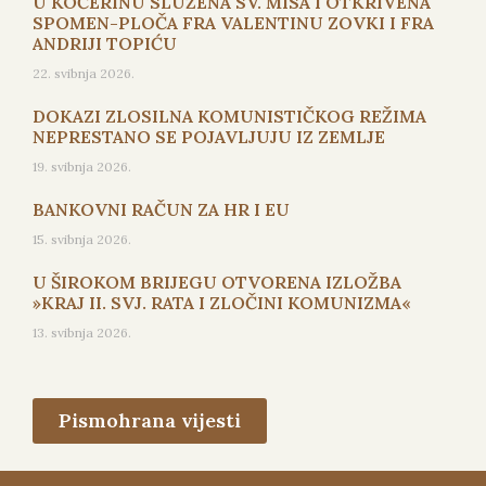
U KOČERINU SLUŽENA SV. MISA I OTKRIVENA
SPOMEN-PLOČA FRA VALENTINU ZOVKI I FRA
ANDRIJI TOPIĆU
22. svibnja 2026.
DOKAZI ZLOSILNA KOMUNISTIČKOG REŽIMA
NEPRESTANO SE POJAVLJUJU IZ ZEMLJE
19. svibnja 2026.
BANKOVNI RAČUN ZA HR I EU
15. svibnja 2026.
U ŠIROKOM BRIJEGU OTVORENA IZLOŽBA
»KRAJ II. SVJ. RATA I ZLOČINI KOMUNIZMA«
13. svibnja 2026.
Pismohrana vijesti