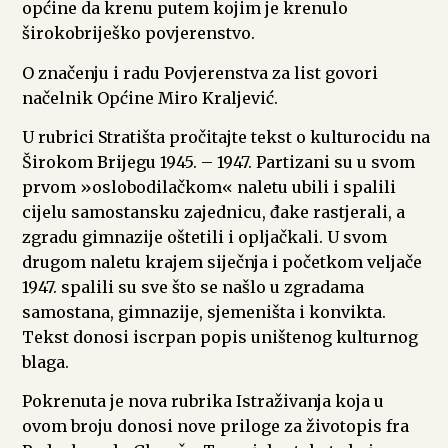
općine da krenu putem kojim je krenulo
širokobriješko povjerenstvo.
O značenju i radu Povjerenstva za list govori
načelnik Općine Miro Kraljević.
U rubrici Stratišta pročitajte tekst o kulturocidu na
Širokom Brijegu 1945. – 1947. Partizani su u svom
prvom »oslobodilačkom« naletu ubili i spalili
cijelu samostansku zajednicu, đake rastjerali, a
zgradu gimnazije oštetili i opljačkali. U svom
drugom naletu krajem siječnja i početkom veljače
1947. spalili su sve što se našlo u zgradama
samostana, gimnazije, sjemeništa i konvikta.
Tekst donosi iscrpan popis uništenog kulturnog
blaga.
Pokrenuta je nova rubrika Istraživanja koja u
ovom broju donosi nove priloge za životopis fra