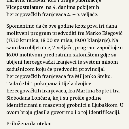
naravno nabaviti, kao i druge publikacije
Vicepostulature, na 4. danima pobijenih
hercegovačkih franjevaca 4. – 7. veljače.
Spomenimo da će ove godine kroz prva tri dana
molitveni program predvoditi fra Marko Ešegović
(17.30 krunica, 18.00 sv. misa, 19.00 klanjanje). Na
sam dan obljetnice, 7. veljače, program započinje u
16.00 molitvom pred ratnim skloništem gdje su
ubijeni hercegovački franjevci te svetom misom
zadušnicom koju će predvoditi provincijal
hercegovačkih franjevaca fra Miljenko Šteko.
Tada će biti pokopana i tijela dvojice
hercegovačkih franjevaca, fra Martina Sopte i fra
Slobodana Lončara, koji su prošle godine
identificirani u masovnoj grobnici u Ljubuškom. U
ovom broju glasila govorimo i o toj identifikaciji.
Priložena datoteka: