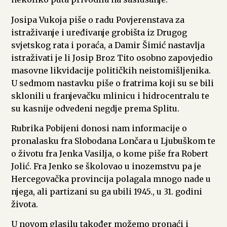
Josipa Vukoja piše o radu Povjerenstava za
istraživanje i uređivanje grobišta iz Drugog
svjetskog rata i poraća, a Damir Šimić nastavlja
istraživati je li Josip Broz Tito osobno zapovjedio
masovne likvidacije političkih neistomišljenika.
U sedmom nastavku piše o fratrima koji su se bili
sklonili u franjevačku mlinicu i hidrocentralu te
su kasnije odvedeni negdje prema Splitu.
Rubrika Pobijeni donosi nam informacije o
pronalasku fra Slobodana Lončara u Ljubuškom te
o životu fra Jenka Vasilja, o kome piše fra Robert
Jolić. Fra Jenko se školovao u inozemstvu pa je
Hercegovačka provincija polagala mnogo nade u
njega, ali partizani su ga ubili 1945., u 31. godini
života.
U novom glasilu također možemo pronaći i