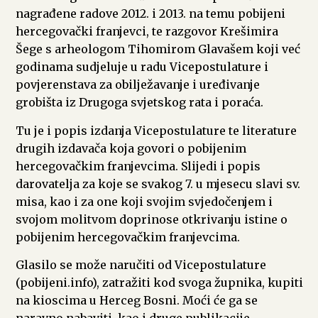
nagrađene radove 2012. i 2013. na temu pobijeni
hercegovački franjevci, te razgovor Krešimira
Šege s arheologom Tihomirom Glavašem koji već
godinama sudjeluje u radu Vicepostulature i
povjerenstava za obilježavanje i uređivanje
grobišta iz Drugoga svjetskog rata i poraća.
Tu je i popis izdanja Vicepostulature te literature
drugih izdavača koja govori o pobijenim
hercegovačkim franjevcima. Slijedi i popis
darovatelja za koje se svakog 7. u mjesecu slavi sv.
misa, kao i za one koji svojim svjedočenjem i
svojom molitvom doprinose otkrivanju istine o
pobijenim hercegovačkim franjevcima.
Glasilo se može naručiti od Vicepostulature
(pobijeni.info), zatražiti kod svoga župnika, kupiti
na kioscima u Herceg Bosni. Moći će ga se