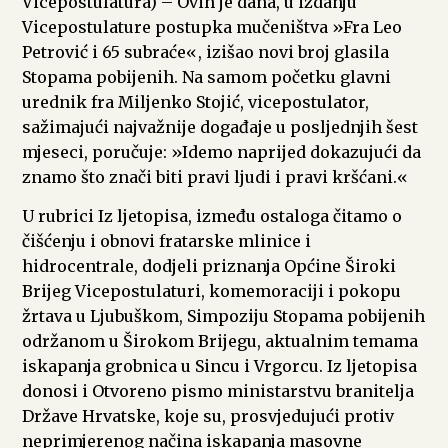
Vicepostulatura) – Ovih je dana, u izdanju
Vicepostulature postupka mučeništva »Fra Leo
Petrović i 65 subraće«, izišao novi broj glasila
Stopama pobijenih. Na samom početku glavni
urednik fra Miljenko Stojić, vicepostulator,
sažimajući najvažnije događaje u posljednjih šest
mjeseci, poručuje: »Idemo naprijed dokazujući da
znamo što znači biti pravi ljudi i pravi kršćani.«
U rubrici Iz ljetopisa, između ostaloga čitamo o
čišćenju i obnovi fratarske mlinice i
hidrocentrale, dodjeli priznanja Općine Široki
Brijeg Vicepostulaturi, komemoraciji i pokopu
žrtava u Ljubuškom, Simpoziju Stopama pobijenih
održanom u Širokom Brijegu, aktualnim temama
iskapanja grobnica u Sincu i Vrgorcu. Iz ljetopisa
donosi i Otvoreno pismo ministarstvu branitelja
Države Hrvatske, koje su, prosvjedujući protiv
neprimjerenog načina iskapanja masovne