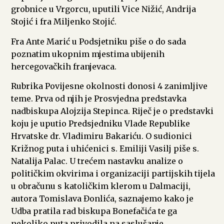
grobnice u Vrgorcu, uputili Vice Nižić, Andrija
Stojić i fra Miljenko Stojić.
Fra Ante Marić u Podsjetniku piše o do sada
poznatim ukopnim mjestima ubijenih
hercegovačkih franjevaca.
Rubrika Povijesne okolnosti donosi 4 zanimljive
teme. Prva od njih je Prosvjedna predstavka
nadbiskupa Alojzija Stepinca. Riječ je o predstavki
koju je uputio Predsjedniku Vlade Republike
Hrvatske dr. Vladimiru Bakariću. O sudionici
Križnog puta i uhićenici s. Emiliji Vasilj piše s.
Natalija Palac. U trećem nastavku analize o
političkim okvirima i organizaciji partijskih tijela
u obračunu s katoličkim klerom u Dalmaciji,
autora Tomislava Đonlića, saznajemo kako je
Udba pratila rad biskupa Bonefačića te ga
nekoliko puta privodila na saslušanje.