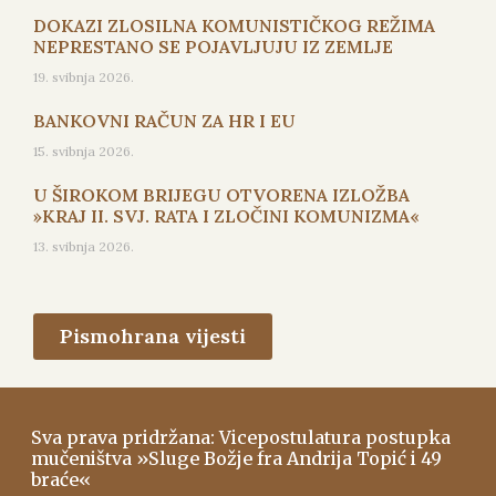
DOKAZI ZLOSILNA KOMUNISTIČKOG REŽIMA
NEPRESTANO SE POJAVLJUJU IZ ZEMLJE
19. svibnja 2026.
BANKOVNI RAČUN ZA HR I EU
15. svibnja 2026.
U ŠIROKOM BRIJEGU OTVORENA IZLOŽBA
»KRAJ II. SVJ. RATA I ZLOČINI KOMUNIZMA«
13. svibnja 2026.
Pismohrana vijesti
Sva prava pridržana: Vicepostulatura postupka
mučeništva »Sluge Božje fra Andrija Topić i 49
braće«