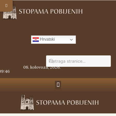
Hrvatski
08. kolovoza, 2026.
09:46