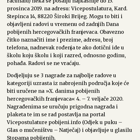
računalu) neka se pošalju najkasnije do 15.
prosinca 2019. na adresu: Vicepostulatura, Kard.
Stepinca 14, 88220 Široki Brijeg. Mogu to biti i
objavljeni radovi u vremenu od zadnjih Dana
pobijenih hercegovačkih franjevaca. Obavezno
čitko naznačiti ime i prezime, adresu, broj
telefona, nadnevak rođenja te ako dotični ide u
školu koju školu i koji razred, odnosno godinu,
pohađa. Radovi se ne vraćaju.
Dodjeljuju se 3 nagrade za najbolje radove u
kategoriji uzrasta iz nabrojenih područja koje će
biti uručene na »X. danima pobijenih
hercegovačkih franjevaca« 4. – 7. veljače 2020.
Nagrađenima se uručuju prigodna nagrada i
plaketa te im se rad postavlja na portal
Vicepostulature pobijeni.info (Odjek u puku –
Glas o mučeništvu – Natječaj) i objavljuje u glasilu
Stopama pobijenih.