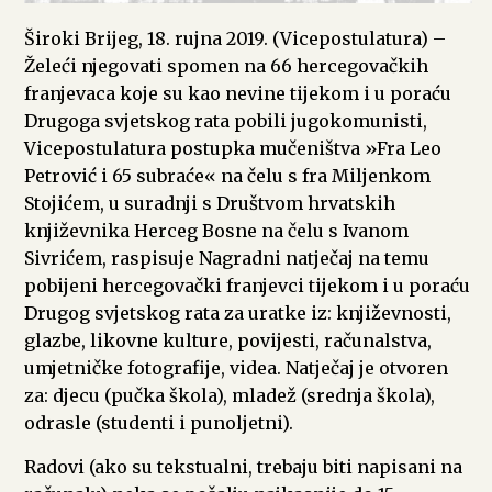
Široki Brijeg, 18. rujna 2019. (Vicepostulatura) –
Želeći njegovati spomen na 66 hercegovačkih
franjevaca koje su kao nevine tijekom i u poraću
Drugoga svjetskog rata pobili jugokomunisti,
Vicepostulatura postupka mučeništva »Fra Leo
Petrović i 65 subraće« na čelu s fra Miljenkom
Stojićem, u suradnji s Društvom hrvatskih
književnika Herceg Bosne na čelu s Ivanom
Sivrićem, raspisuje Nagradni natječaj na temu
pobijeni hercegovački franjevci tijekom i u poraću
Drugog svjetskog rata za uratke iz: književnosti,
glazbe, likovne kulture, povijesti, računalstva,
umjetničke fotografije, videa. Natječaj je otvoren
za: djecu (pučka škola), mladež (srednja škola),
odrasle (studenti i punoljetni).
Radovi (ako su tekstualni, trebaju biti napisani na