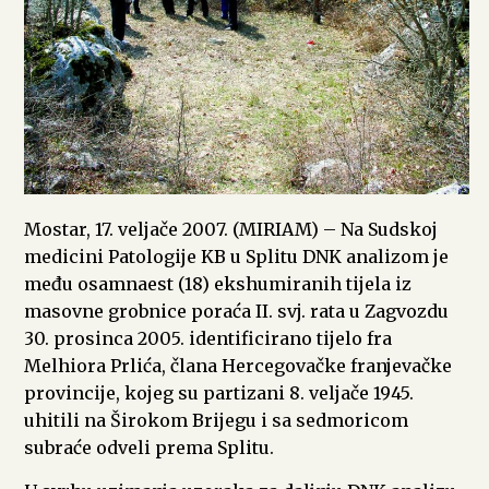
Mostar, 17. veljače 2007. (MIRIAM) – Na Sudskoj
medicini Patologije KB u Splitu DNK analizom je
među osamnaest (18) ekshumiranih tijela iz
masovne grobnice poraća II. svj. rata u Zagvozdu
30. prosinca 2005. identificirano tijelo fra
Melhiora Prlića, člana Hercegovačke franjevačke
provincije, kojeg su partizani 8. veljače 1945.
uhitili na Širokom Brijegu i sa sedmoricom
subraće odveli prema Splitu.