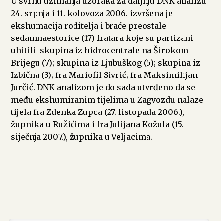
U svrhu uzimanja uzoraka za daljnju DNK analizu
24. srpnja i 11. kolovoza 2006. izvršena je
ekshumacija roditelja i braće preostale
sedamnaestorice (17) fratara koje su partizani
uhitili: skupina iz hidrocentrale na Širokom
Brijegu (7); skupina iz Ljubuškog (5); skupina iz
Izbična (3); fra Mariofil Sivrić; fra Maksimilijan
Jurčić. DNK analizom je do sada utvrđeno da se
među ekshumiranim tijelima u Zagvozdu nalaze
tijela fra Zdenka Zupca (27. listopada 2006.),
župnika u Ružićima i fra Julijana Kožula (15.
siječnja 2007.), župnika u Veljacima.