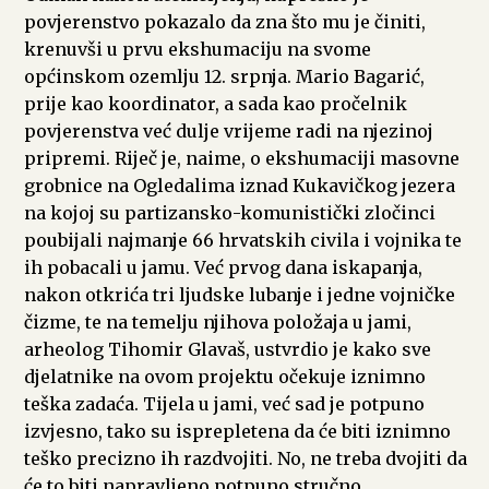
povjerenstvo pokazalo da zna što mu je činiti,
krenuvši u prvu ekshumaciju na svome
općinskom ozemlju 12. srpnja. Mario Bagarić,
prije kao koordinator, a sada kao pročelnik
povjerenstva već dulje vrijeme radi na njezinoj
pripremi. Riječ je, naime, o ekshumaciji masovne
grobnice na Ogledalima iznad Kukavičkog jezera
na kojoj su partizansko-komunistički zločinci
poubijali najmanje 66 hrvatskih civila i vojnika te
ih pobacali u jamu. Već prvog dana iskapanja,
nakon otkrića tri ljudske lubanje i jedne vojničke
čizme, te na temelju njihova položaja u jami,
arheolog Tihomir Glavaš, ustvrdio je kako sve
djelatnike na ovom projektu očekuje iznimno
teška zadaća. Tijela u jami, već sad je potpuno
izvjesno, tako su isprepletena da će biti iznimno
teško precizno ih razdvojiti. No, ne treba dvojiti da
će to biti napravljeno potpuno stručno.