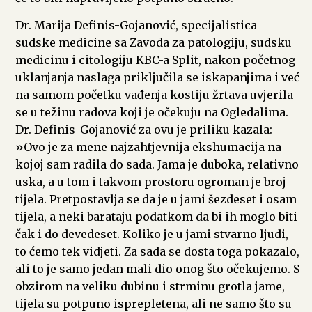
Dr. Marija Definis-Gojanović, specijalistica
sudske medicine sa Zavoda za patologiju, sudsku
medicinu i citologiju KBC-a Split, nakon početnog
uklanjanja naslaga priključila se iskapanjima i već
na samom početku vađenja kostiju žrtava uvjerila
se u težinu radova koji je očekuju na Ogledalima.
Dr. Definis-Gojanović za ovu je priliku kazala:
»Ovo je za mene najzahtjevnija ekshumacija na
kojoj sam radila do sada. Jama je duboka, relativno
uska, a u tom i takvom prostoru ogroman je broj
tijela. Pretpostavlja se da je u jami šezdeset i osam
tijela, a neki barataju podatkom da bi ih moglo biti
čak i do devedeset. Koliko je u jami stvarno ljudi,
to ćemo tek vidjeti. Za sada se dosta toga pokazalo,
ali to je samo jedan mali dio onog što očekujemo. S
obzirom na veliku dubinu i strminu grotla jame,
tijela su potpuno isprepletena, ali ne samo što su