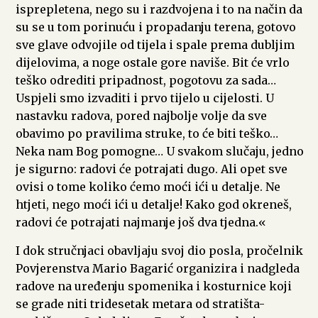
isprepletena, nego su i razdvojena i to na način da
su se u tom porinuću i propadanju terena, gotovo
sve glave odvojile od tijela i spale prema dubljim
dijelovima, a noge ostale gore naviše. Bit će vrlo
teško odrediti pripadnost, pogotovu za sada…
Uspjeli smo izvaditi i prvo tijelo u cijelosti. U
nastavku radova, pored najbolje volje da sve
obavimo po pravilima struke, to će biti teško…
Neka nam Bog pomogne… U svakom slučaju, jedno
je sigurno: radovi će potrajati dugo. Ali opet sve
ovisi o tome koliko ćemo moći ići u detalje. Ne
htjeti, nego moći ići u detalje! Kako god okreneš,
radovi će potrajati najmanje još dva tjedna.«
I dok stručnjaci obavljaju svoj dio posla, pročelnik
Povjerenstva Mario Bagarić organizira i nadgleda
radove na uređenju spomenika i kosturnice koji
se grade niti tridesetak metara od stratišta-