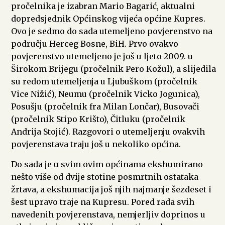
pročelnika je izabran Mario Bagarić, aktualni
dopredsjednik Općinskog vijeća općine Kupres.
Ovo je sedmo do sada utemeljeno povjerenstvo na
području Herceg Bosne, BiH. Prvo ovakvo
povjerenstvo utemeljeno je još u ljeto 2009. u
Širokom Brijegu (pročelnik Pero Kožul), a slijedila
su redom utemeljenja u Ljubuškom (pročelnik
Vice Nižić), Neumu (pročelnik Vicko Jogunica),
Posušju (pročelnik fra Milan Lončar), Busovači
(pročelnik Stipo Krišto), Čitluku (pročelnik
Andrija Stojić). Razgovori o utemeljenju ovakvih
povjerenstava traju još u nekoliko općina.
Do sada je u svim ovim općinama ekshumirano
nešto više od dvije stotine posmrtnih ostataka
žrtava, a ekshumacija još njih najmanje šezdeset i
šest upravo traje na Kupresu. Pored rada svih
navedenih povjerenstava, nemjerljiv doprinos u