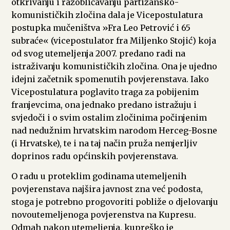
otkrivanju i razobličavanju partizansko-
komunističkih zločina dala je Vicepostulatura
postupka mučeništva »Fra Leo Petrović i 65
subraće« (vicepostulator fra Miljenko Stojić) koja
od svog utemeljenja 2007. predano radi na
istraživanju komunističkih zločina. Ona je ujedno
idejni začetnik spomenutih povjerenstava. Iako
Vicepostulatura poglavito traga za pobijenim
franjevcima, ona jednako predano istražuju i
svjedoči i o svim ostalim zločinima počinjenim
nad nedužnim hrvatskim narodom Herceg-Bosne
(i Hrvatske), te i na taj način pruža nemjerljiv
doprinos radu općinskih povjerenstava.
O radu u proteklim godinama utemeljenih
povjerenstava najšira javnost zna već podosta,
stoga je potrebno progovoriti pobliže o djelovanju
novoutemeljenoga povjerenstva na Kupresu.
Odmah nakon utemeljenja, kupreško je