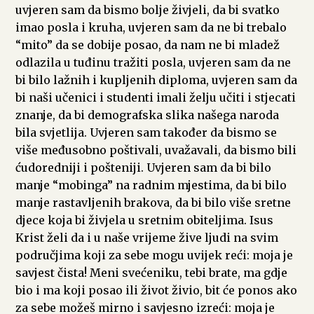
uvjeren sam da bismo bolje živjeli, da bi svatko
imao posla i kruha, uvjeren sam da ne bi trebalo
“mito” da se dobije posao, da nam ne bi mladež
odlazila u tuđinu tražiti posla, uvjeren sam da ne
bi bilo lažnih i kupljenih diploma, uvjeren sam da
bi naši učenici i studenti imali želju učiti i stjecati
znanje, da bi demografska slika našega naroda
bila svjetlija. Uvjeren sam također da bismo se
više međusobno poštivali, uvažavali, da bismo bili
ćudoredniji i pošteniji. Uvjeren sam da bi bilo
manje “mobinga” na radnim mjestima, da bi bilo
manje rastavljenih brakova, da bi bilo više sretne
djece koja bi živjela u sretnim obiteljima. Isus
Krist želi da i u naše vrijeme žive ljudi na svim
područjima koji za sebe mogu uvijek reći: moja je
savjest čista! Meni svećeniku, tebi brate, ma gdje
bio i ma koji posao ili život živio, bit će ponos ako
za sebe možeš mirno i savjesno izreći: moja je