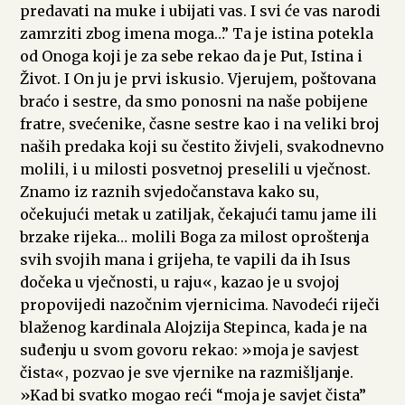
predavati na muke i ubijati vas. I svi će vas narodi
zamrziti zbog imena moga…” Ta je istina potekla
od Onoga koji je za sebe rekao da je Put, Istina i
Život. I On ju je prvi iskusio. Vjerujem, poštovana
braćo i sestre, da smo ponosni na naše pobijene
fratre, svećenike, časne sestre kao i na veliki broj
naših predaka koji su čestito živjeli, svakodnevno
molili, i u milosti posvetnoj preselili u vječnost.
Znamo iz raznih svjedočanstava kako su,
očekujući metak u zatiljak, čekajući tamu jame ili
brzake rijeka… molili Boga za milost oproštenja
svih svojih mana i grijeha, te vapili da ih Isus
dočeka u vječnosti, u raju«, kazao je u svojoj
propovijedi nazočnim vjernicima. Navodeći riječi
blaženog kardinala Alojzija Stepinca, kada je na
suđenju u svom govoru rekao: »moja je savjest
čista«, pozvao je sve vjernike na razmišljanje.
»Kad bi svatko mogao reći “moja je savjet čista”