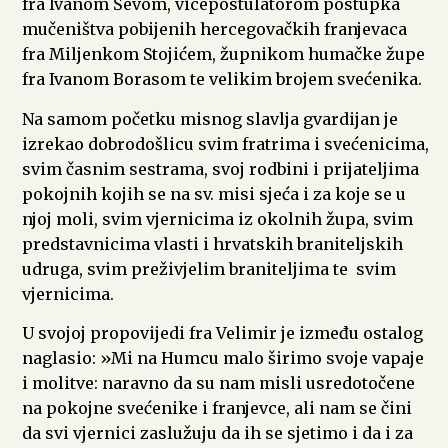
fra Ivanom Ševom, vicepostulatorom postupka
mučeništva pobijenih hercegovačkih franjevaca
fra Miljenkom Stojićem, župnikom humačke župe
fra Ivanom Borasom te velikim brojem svećenika.
Na samom početku misnog slavlja gvardijan je
izrekao dobrodošlicu svim fratrima i svećenicima,
svim časnim sestrama, svoj rodbini i prijateljima
pokojnih kojih se na sv. misi sjeća i za koje se u
njoj moli, svim vjernicima iz okolnih župa, svim
predstavnicima vlasti i hrvatskih braniteljskih
udruga, svim preživjelim braniteljima te svim
vjernicima.
U svojoj propovijedi fra Velimir je između ostalog
naglasio: »Mi na Humcu malo širimo svoje vapaje
i molitve: naravno da su nam misli usredotočene
na pokojne svećenike i franjevce, ali nam se čini
da svi vjernici zaslužuju da ih se sjetimo i da i za