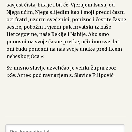
savjest čista, bila je i bit će! Vjerujem Isusu, od
Njega učim, Njega slijedim kao i moji predci časni
oci fratri, uzorni svećenici, ponizne i čestite časne
sestre, pobožni i vjerni puk hrvatski iz naše
Hercegovine, naše Bekije i Nahije. Ako smo
ponosni na svoje časne pretke, učinimo sve da i
oni budu ponosni na nas svoje unuke pred licem
nebeskog Oca.«
Sv. misno slavlje uzveličao je veliki župni zbor
»Sv. Ante« pod ravnanjem s. Slavice Filipović.