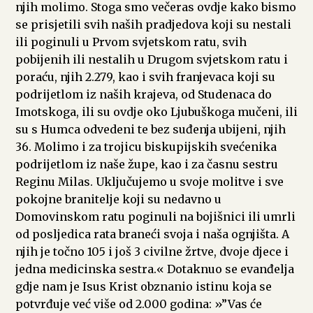
njih molimo. Stoga smo večeras ovdje kako bismo
se prisjetili svih naših pradjedova koji su nestali
ili poginuli u Prvom svjetskom ratu, svih
pobijenih ili nestalih u Drugom svjetskom ratu i
poraću, njih 2.279, kao i svih franjevaca koji su
podrijetlom iz naših krajeva, od Studenaca do
Imotskoga, ili su ovdje oko Ljubuškoga mučeni, ili
su s Humca odvedeni te bez suđenja ubijeni, njih
36. Molimo i za trojicu biskupijskih svećenika
podrijetlom iz naše župe, kao i za časnu sestru
Reginu Milas. Uključujemo u svoje molitve i sve
pokojne branitelje koji su nedavno u
Domovinskom ratu poginuli na bojišnici ili umrli
od posljedica rata braneći svoja i naša ognjišta. A
njih je točno 105 i još 3 civilne žrtve, dvoje djece i
jedna medicinska sestra.« Dotaknuo se evanđelja
gdje nam je Isus Krist obznanio istinu koja se
potvrđuje već više od 2.000 godina: »”Vas će