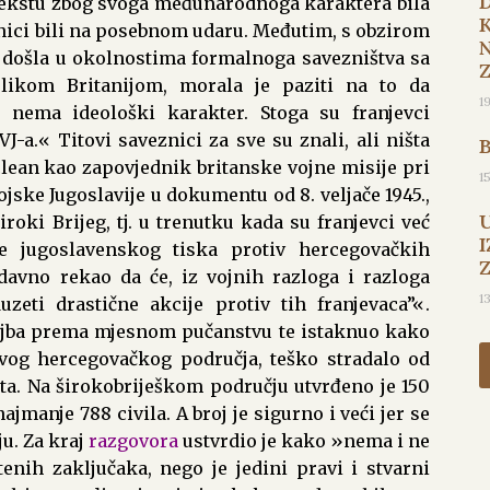
ntekstu zbog svoga međunarodnoga karaktera bila
nici bili na posebnom udaru. Međutim, s obzirom
t došla u okolnostima formalnoga savezništva sa
likom Britanijom, morala je paziti na to da
1
 nema ideološki karakter. Stoga su franjevci
-a.« Titovi saveznici za sve su znali, ali ništa
clean kao zapovjednik britanske vojne misije pri
1
ke Jugoslavije u dokumentu od 8. veljače 1945.,
oki Brijeg, tj. u trenutku kada su franjevci već
I
nje jugoslavenskog tiska protiv hercegovačkih
davno rekao da će, iz vojnih razloga i razloga
1
uzeti drastične akcije protiv tih franjevaca”«.
ojba prema mjesnom pučanstvu te istaknuo kako
avog hercegovačkog područja, teško stradalo od
ta. Na širokobriješkom području utvrđeno je 150
najmanje 788 civila. A broj je sigurno i veći jer se
u. Za kraj
razgovora
ustvrdio je kako »nema i ne
enih zaključaka, nego je jedini pravi i stvarni