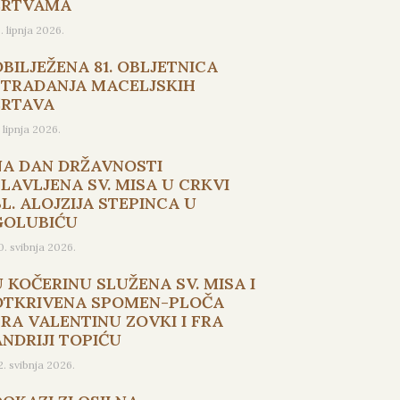
ŽRTVAMA
5. lipnja 2026.
OBILJEŽENA 81. OBLJETNICA
STRADANJA MACELJSKIH
ŽRTAVA
. lipnja 2026.
NA DAN DRŽAVNOSTI
SLAVLJENA SV. MISA U CRKVI
L. ALOJZIJA STEPINCA U
GOLUBIĆU
0. svibnja 2026.
U KOČERINU SLUŽENA SV. MISA I
OTKRIVENA SPOMEN-PLOČA
FRA VALENTINU ZOVKI I FRA
ANDRIJI TOPIĆU
2. svibnja 2026.