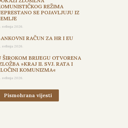
DOKAZI ZLOSILNA
KOMUNISTIČKOG REŽIMA
NEPRESTANO SE POJAVLJUJU IZ
ZEMLJE
9. svibnja 2026.
BANKOVNI RAČUN ZA HR I EU
5. svibnja 2026.
U ŠIROKOM BRIJEGU OTVORENA
ZLOŽBA »KRAJ II. SVJ. RATA I
ZLOČINI KOMUNIZMA«
3. svibnja 2026.
Pismohrana vijesti