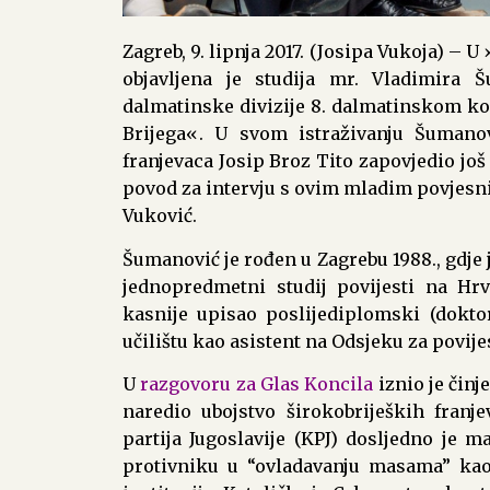
Zagreb, 9. lipnja 2017. (Josipa Vukoja) –
objavljena je studija mr. Vladimira Š
dalmatinske divizije 8. dalmatinskom kor
Brijega«. U svom istraživanju Šumanovi
franjevaca Josip Broz Tito zapovjedio još 
povod za intervju s ovim mladim povjesni
Vuković.
Šumanović je rođen u Zagrebu 1988., gdje 
jednopredmetni studij povijesti na Hrv
kasnije upisao poslijediplomski (doktor
učilištu kao asistent na Odsjeku za povije
U
razgovoru za Glas Koncila
iznio je činj
naredio ubojstvo širokobrijeških franj
partija Jugoslavije (KPJ) dosljedno je 
protivniku u “ovladavanju masama” kao