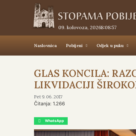
09. kolovoza, 2026.
8:08:58
Naslovnica
Pobijeni
Odjek u puku
GLAS KONCILA: RA
LIKVIDACIJI ŠIROK
Pet 9. 06. 2017
Čitanja:
1.266
WhatsApp