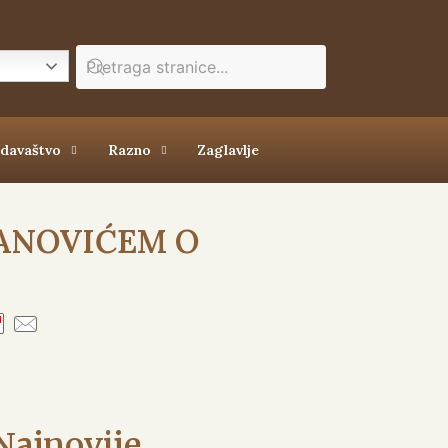
zdavaštvo
Razno
Zaglavlje
ANOVIĆEM O
Najnovije