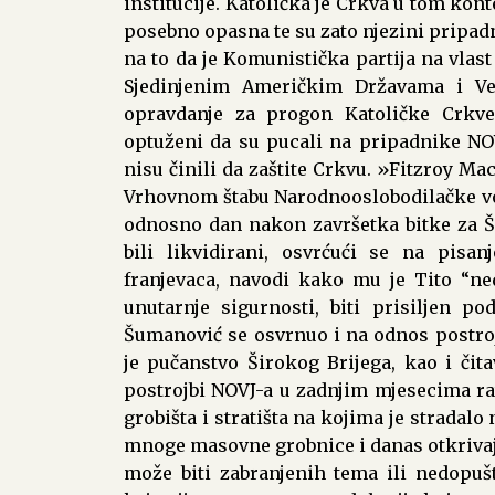
institucije. Katolička je Crkva u tom ko
posebno opasna te su zato njezini pripad
na to da je Komunistička partija na vlas
Sjedinjenim Američkim Državama i Ve
opravdanje za progon Katoličke Crkve
optuženi da su pucali na pripadnike NOVJ
nisu činili da zaštite Crkvu. »Fitzroy Ma
Vrhovnom štabu Narodnooslobodilačke vojs
odnosno dan nakon završetka bitke za Šir
bili likvidirani, osvrćući se na pisa
franjevaca, navodi kako mu je Tito “ne
unutarnje sigurnosti, biti prisiljen pod
Šumanović se osvrnuo i na odnos postr
je pučanstvo Širokog Brijega, kao i čit
postrojbi NOVJ-a u zadnjim mjesecima ra
grobišta i stratišta na kojima je stradalo 
mnoge masovne grobnice i danas otkrivaj
može biti zabranjenih tema ili nedopušt