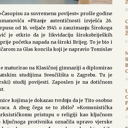
1
 U »Časopisu za suvremenu povijest« prošle godine
umanovića »Pitanje autentičnosti izvješća 26.
pusu od 16. veljače 1945. o zauzimanju Širokoga
ć je otkrio da je likvidaciju širokobrijeških
9
prije početka napada na široki Brijeg. To je bio i
čarom za Glas koncila koji je napravio Tomislav
B
je maturirao na Klasičnoj gimnaziji a diplomirao
atskim studijima Sveučilišta u Zagrebu. Tu je
3
ski) studij povijesti. Zaposlen je na dotičnom
st.
enice kojima je dokazao tvrdnju da je Tito osobno
evaca. A zbog čega se to zbilo? »Komunistička
marksističkomu pristupu o religiji kao ključnom
2
 ključnoga protivnika označila upravo vjerske