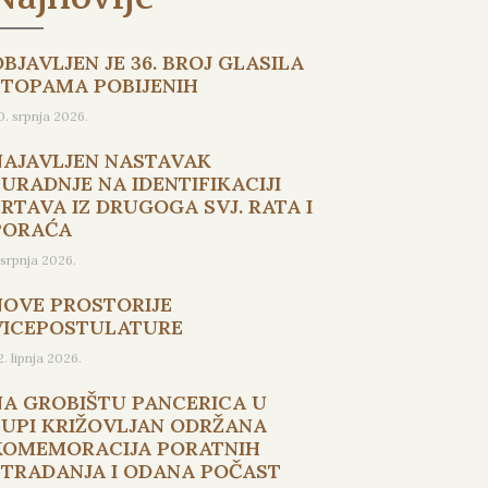
BJAVLJEN JE 36. BROJ GLASILA
STOPAMA POBIJENIH
0. srpnja 2026.
NAJAVLJEN NASTAVAK
SURADNJE NA IDENTIFIKACIJI
ŽRTAVA IZ DRUGOGA SVJ. RATA I
PORAĆA
. srpnja 2026.
NOVE PROSTORIJE
VICEPOSTULATURE
2. lipnja 2026.
NA GROBIŠTU PANCERICA U
ŽUPI KRIŽOVLJAN ODRŽANA
KOMEMORACIJA PORATNIH
STRADANJA I ODANA POČAST