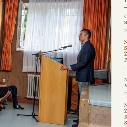
O
2
1
2