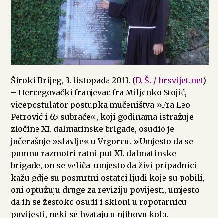
Široki Brijeg, 3. listopada 2013. (
D. Š. / hrsvijet.net
)
– Hercegovački franjevac fra Miljenko Stojić,
vicepostulator postupka mučeništva »Fra Leo
Petrović i 65 subraće«, koji godinama istražuje
zločine XI. dalmatinske brigade, osudio je
jučerašnje »slavlje« u Vrgorcu. »Umjesto da se
pomno razmotri ratni put XI. dalmatinske
brigade, on se veliča, umjesto da živi pripadnici
kažu gdje su posmrtni ostatci ljudi koje su pobili,
oni optužuju druge za reviziju povijesti, umjesto
da ih se žestoko osudi i skloni u ropotarnicu
povijesti, neki se hvataju u njihovo kolo.