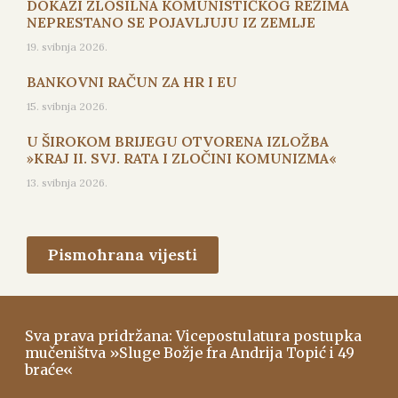
DOKAZI ZLOSILNA KOMUNISTIČKOG REŽIMA
NEPRESTANO SE POJAVLJUJU IZ ZEMLJE
19. svibnja 2026.
BANKOVNI RAČUN ZA HR I EU
15. svibnja 2026.
U ŠIROKOM BRIJEGU OTVORENA IZLOŽBA
»KRAJ II. SVJ. RATA I ZLOČINI KOMUNIZMA«
13. svibnja 2026.
Pismohrana vijesti
Sva prava pridržana: Vicepostulatura postupka
mučeništva »Sluge Božje fra Andrija Topić i 49
braće«