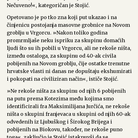
Nečuveno!«, kategoričan je Stojić.
Opetovano je po tko zna koji put ukazao i na
činjenicu postojanja masovne grobnice na Novom
groblju u Vrgorcu. »Nakon toliko godina
promrmljaše neku ispriku za skupinu domaćih
ljudi što su ih pobili u Vrgorcu, ali ne rekoše ništa,
između ostaloga, za skupinu od 40-ak civila
pobijenih na Novom groblju, čije ostatke trenutne
hrvatske vlasti ni danas ne dopuštaju ekshumirati
i pokopati na civiliziran način«, ističe Stojić.
»Ne rekoše ništa za skupinu od njih 6 pobijenih
na putu prema Kotezima među kojima smo
identificirali fra Maksimilijana Jurčića, ne rekoše
ništa o skupini franjevaca u skupini od njih 60-ak
odvedenih iz Ljubuškog i Širokog Brijega i
pobijenih na Biokovu, također, ne rekoše puno
toga«, zaključio je Stojić istaknuvši da se