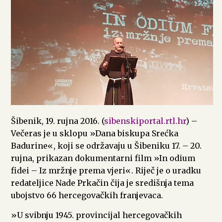
Šibenik, 19. rujna 2016. (
sibenskiportal.rtl.hr
) –
Večeras je u sklopu »Dana biskupa Srećka
Badurine«, koji se održavaju u Šibeniku 17. – 20.
rujna, prikazan dokumentarni film »In odium
fidei – Iz mržnje prema vjeri«. Riječ je o uradku
redateljice Nade Prkačin čija je središnja tema
ubojstvo 66 hercegovačkih franjevaca.
»U svibnju 1945. provincijal hercegovačkih