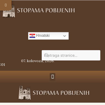
Hrvatski
07. kolovoza, 2026.
5:01