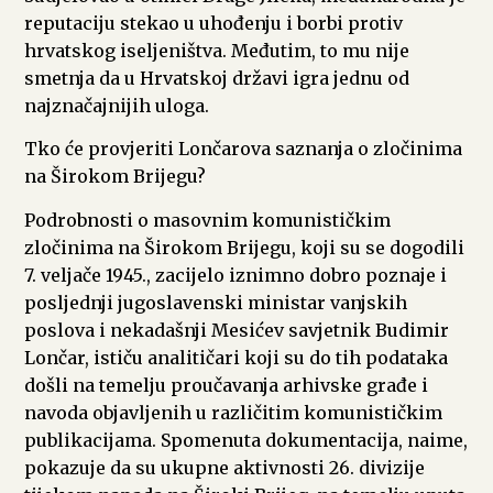
reputaciju stekao u uhođenju i borbi protiv
hrvatskog iseljeništva. Međutim, to mu nije
smetnja da u Hrvatskoj državi igra jednu od
najznačajnijih uloga.
Tko će provjeriti Lončarova saznanja o zločinima
na Širokom Brijegu?
Podrobnosti o masovnim komunističkim
zločinima na Širokom Brijegu, koji su se dogodili
7. veljače 1945., zacijelo iznimno dobro poznaje i
posljednji jugoslavenski ministar vanjskih
poslova i nekadašnji Mesićev savjetnik Budimir
Lončar, ističu analitičari koji su do tih podataka
došli na temelju proučavanja arhivske građe i
navoda objavljenih u različitim komunističkim
publikacijama. Spomenuta dokumentacija, naime,
pokazuje da su ukupne aktivnosti 26. divizije