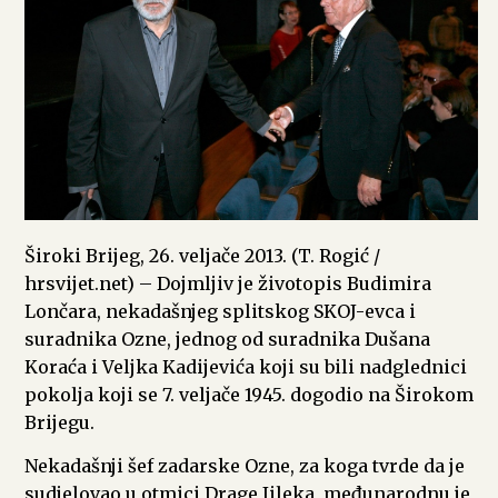
Široki Brijeg, 26. veljače 2013. (T. Rogić /
hrsvijet.net) – Dojmljiv je životopis Budimira
Lončara, nekadašnjeg splitskog SKOJ-evca i
suradnika Ozne, jednog od suradnika Dušana
Koraća i Veljka Kadijevića koji su bili nadglednici
pokolja koji se 7. veljače 1945. dogodio na Širokom
Brijegu.
Nekadašnji šef zadarske Ozne, za koga tvrde da je
sudjelovao u otmici Drage Jileka, međunarodnu je