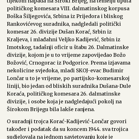
tijekom napada na Široki Brijeg, na temelju uputa
političkog komesara VIII. dalmatinskog korpusa
Boška Šiljegovića, Srbina iz Prijedora i bliskog
Rankovićevog suradnika, nadgledali politički
komesar 26. divizije Dušan Korać, Srbin iz
Kraljeva, i mlađahni Veljko Kadijević, Srbin iz
Imotskog, tadašnji oficir u štabu 26. Dalmatinske
divizije, kojom je u to vrijeme zapovijedao Božo
Božović, Crnogorac iz Podgorice. Prema izjavama
nekolicine svjedoka, mladi SKOJ-evac Budimir
Lončar u to je vrijeme, po partijsko-komesarskoj
liniji, bio jedan od bliskih suradnika Dušana-Dule
Koraća, političkog komesara 26. dalmatinske
divizije, i osobe koja je nadgledajući pokolj na
Širokom Brijegu bila lakše ranjena.
O suradnji trojca Korać-Kadijević-Lončar govori
također i podatak da su koncem 1944. sva trojica
sudjelovala na jednom savjetovanju koje je