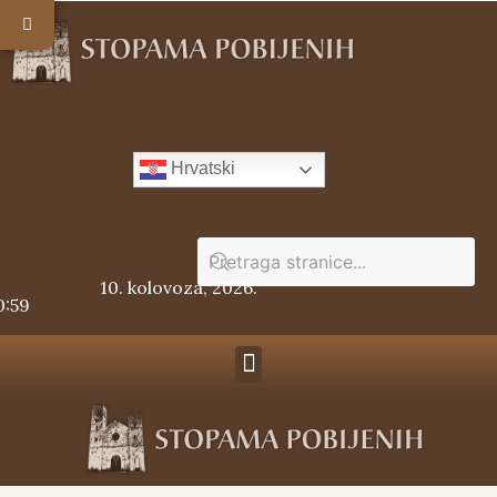
Hrvatski
10. kolovoza, 2026.
0:59