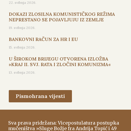
22. svibnja 2026.
DOKAZI ZLOSILNA KOMUNISTIČKOG REŽIMA
NEPRESTANO SE POJAVLJUJU IZ ZEMLJE
19. svibnja 2026.
BANKOVNI RAČUN ZA HR I EU
15. svibnja 2026.
U ŠIROKOM BRIJEGU OTVORENA IZLOŽBA
»KRAJ II. SVJ. RATA I ZLOČINI KOMUNIZMA«
13. svibnja 2026.
Pismohrana vijesti
Sva prava pridržana: Vicepostulatura postupka
mučeništva »Sluge Božje fra Andrija Topić i 49